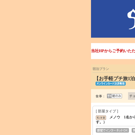
当社HPからご予約いた
宿泊プラン
【お手軽プチ旅1
チ
食事：
[ 部屋タイプ ]
メノウ 1名か
す。）