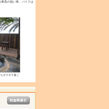
め車高の低い車、バイクは
放ちダラダラ過ご