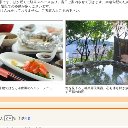
着順です。ほか近くに駐車スペースあり。当日ご案内させて頂きます。尚急勾配のた
り階段での移動が多くございます。
受け入れをしておりません。ご考慮の上ご予約下さい。
干物ではなく洋食風のヘルシーメニュー
海を見下ろし極楽露天風呂。心も体も解き
す至福の時間。
大人
名
子供
0名