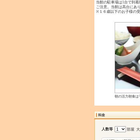
当館の駐車場は1台で到
ご注意。当館は高台にあ
※１６歳以下のお子様の
朝の活力朝食は
人数等
部屋 