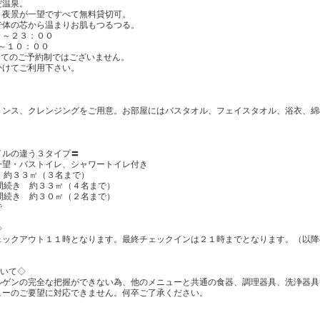
だ温泉。
、夜景が一望ですべて無料貸切可。
で体の芯から温まりお肌もつるつる。
～２３：００
０：００
てのご予約制ではございません。
けてご利用下さい。
リンス、クレンジングをご用意。お部屋にはバスタオル、フェイスタオル、浴衣、綿
イルの違う３タイプ〓
一望・バストイレ、シャワートイレ付き
 約３３㎡（３名まで）
間続き 約３３㎡（４名まで）
間続き 約３０㎡（２名まで）
で
◇
ェックアウト１１時となります。最終チェックインは２１時までとなります。（以降
ついて◇
ルゲンの完全な把握ができない為、他のメニューと共通の食器、調理器具、洗浄器具
ューのご要望に対応できません。何卒ご了承ください。