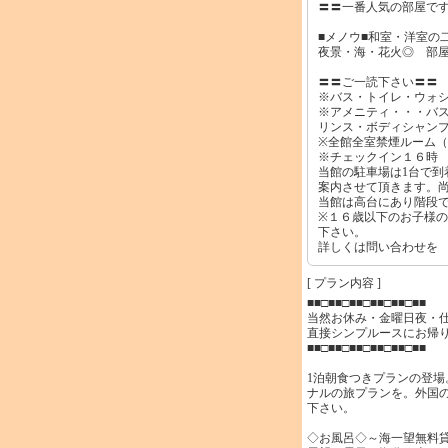
〓〓一番人気の部屋で
■メノウ■和室・洋室の
夜景・海・花火◎ 部
〓〓ご一読下さい〓〓
※バス・トイレ・ウォ
※アメニティ・・・バ
リンス・ボディシャン
※全館全室禁煙ルーム
※チェックイン１６時
当館の駐車場は1台で到
案内させて頂きます。
当館は高台にあり階段
※１６歳以下のお子様
下さい。
詳しくは問い合わせを
[ プラン内容 ]
■■□■■□■■□■■□■■□■■
当然お休み・金曜日夜・
直接シンプルースにお帰
■■□■■□■■□■■□■■□■■
1泊朝食つきプランの登
ナルの旅プランを。外国の
下さい。
◇お風呂◇～海一望無料