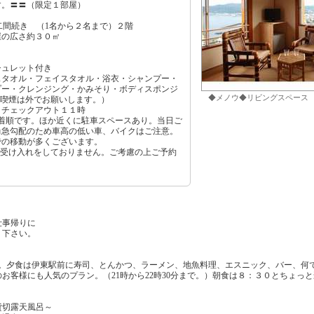
す。〓〓（限定１部屋）
二間続き （1名から２名まで）２階
屋の広さ約３０㎡
シュレット付き
スタオル・フェイスタオル・浴衣・シャンプー・
プー・クレンジング・かみそり・ボディスポンジ
◆メノウ◆リビングスペース
（喫煙は外でお願いします。）
 チェックアウト１１時
着順です。ほか近くに駐車スペースあり。当日ご
尚急勾配のため車高の低い車、バイクはご注意。
での移動が多くございます。
の受け入れをしておりません。ご考慮の上ご予約
仕事帰りに
り下さい。
場。夕食は伊東駅前に寿司、とんかつ、ラーメン、地魚料理、エスニック、バー、何
お客様にも人気のプラン。（21時から22時30分まで。）朝食は８：３０とちょっ
貸切露天風呂～