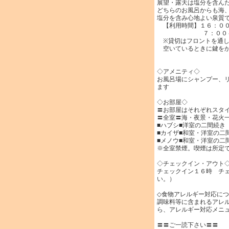
展望・露天は塩分を含ん
どちらのお風呂からも海
塩分を含み心地よい泉質
【利用時間】１６：００
７：００～１
※貸切はフロントを通し
空いているときに鍵をか
◇アメニティ◇
お風呂場にシャンプー、
ます
◇お部屋◇
〓お部屋はそれぞれスタ
〓全室〓海・夜景・花火
■ハブシ■洋室の二間続き
■カイザ■和室・洋室の二
■メノウ■和室・洋室の二
※全室禁煙。喫煙は所定
◇チェックイン・アウト
チェックイン１６時 チ
い。）
◇食物アレルギー対応に
調味料等に含まれるアレ
ら、アレルギー対応メニ
〓〓ご一読下さい〓〓