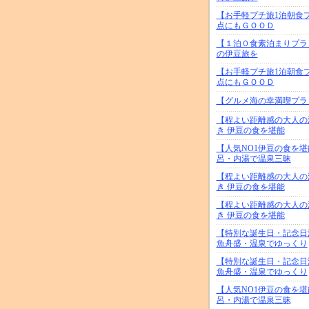
【お手軽プチ旅1泊朝食
点にもＧＯＯＤ
【１泊０食素泊まりプラ
の伊豆旅を
【お手軽プチ旅1泊朝食
点にもＧＯＯＤ
【グルメ海の幸満喫プラ
【程よい距離感の大人の
き 伊豆の食を堪能
【人気NO1伊豆の食を
呂・内湯で温泉三昧
【程よい距離感の大人の
き 伊豆の食を堪能
【程よい距離感の大人の
き 伊豆の食を堪能
【特別な誕生日・記念日
魚舟盛・温泉でゆっくり
【特別な誕生日・記念日
魚舟盛・温泉でゆっくり
【人気NO1伊豆の食を
呂・内湯で温泉三昧