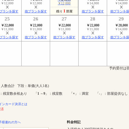
￥12,000
￥12,000
￥12,000
￥14,000
￥14,000
1
プランを探す
他プランを探す
残り
部屋
他プランを探す
他プランを
25
26
27
28
29
￥22,000
￥22,000
￥22,000
￥22,000
￥28,000
￥11,000
￥11,000
￥11,000
￥11,000
￥14,000
プランを探す
他プランを探す
他プランを探す
他プランを探す
他プランを
予約受付は宿
人数合計 下段：単価(大人1名)
：残室数余裕あり 「
1
～
9
」：残室数 「
×
」：満室 「-」：部屋提供なし
インカード決済とは
決済
料金特記
子様連れの方へ