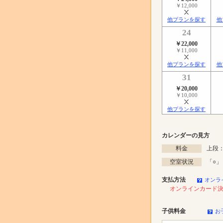
￥12,000
他プランを探す
他
24
￥22,000
￥11,000
他プランを探す
他
31
￥20,000
￥10,000
他プランを探す
カレンダーの見方
料金
上段：
空室状況
「
○
」
支払方法
オンラ
オンラインカード
子供料金
お