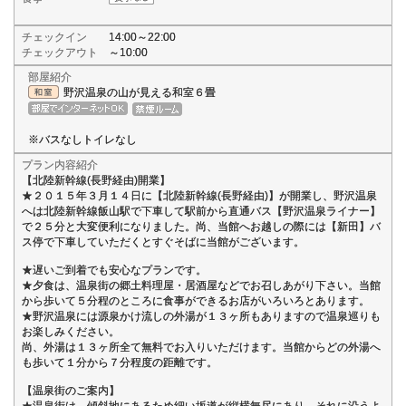
チェックイン
14:00～22:00
チェックアウト
～10:00
部屋紹介
野沢温泉の山が見える和室６畳
※バスなしトイレなし
プラン内容紹介
【北陸新幹線(長野経由)開業】
★２０１５年３月１４日に【北陸新幹線(長野経由)】が開業し、野沢温泉
へは北陸新幹線飯山駅で下車して駅前から直通バス【野沢温泉ライナー】
で２５分と大変便利になりました。尚、当館へお越しの際には【新田】バ
ス停で下車していただくとすぐそばに当館がございます。
★遅いご到着でも安心なプランです。
★夕食は、温泉街の郷土料理屋・居酒屋などでお召しあがり下さい。当館
から歩いて５分程のところに食事ができるお店がいろいろとあります。
★野沢温泉には源泉かけ流しの外湯が１３ヶ所もありますので温泉巡りも
お楽しみください。
尚、外湯は１３ヶ所全て無料でお入りいただけます。当館からどの外湯へ
も歩いて１分から７分程度の距離です。
【温泉街のご案内】
★温泉街は、傾斜地にあるため細い坂道が縦横無尽にあり、それに沿うよ