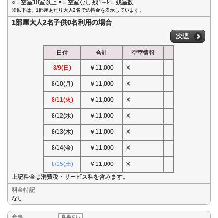
○＝空室10室以上 ×＝空室なし 残1∼9＝残室数
※以下は、1部屋あたり大人2名での料金を表示しています。
1部屋大人2名子供0名利用の場合
次週
日付
合計
空室情報
×
8/9(日)
￥11,000
×
8/10(月)
￥11,000
×
8/11(火)
￥11,000
×
8/12(水)
￥11,000
×
8/13(木)
￥11,000
×
8/14(金)
￥11,000
×
8/15(土)
￥11,000
上記料金は消費税・サービス料を含みます。
料金特記
なし
食事