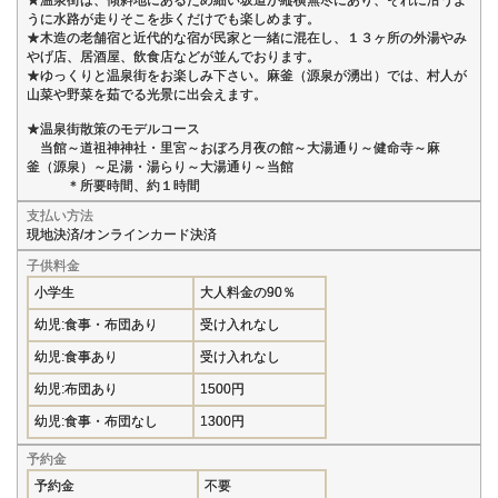
うに水路が走りそこを歩くだけでも楽しめます。
★木造の老舗宿と近代的な宿が民家と一緒に混在し、１３ヶ所の外湯やみ
やげ店、居酒屋、飲食店などが並んでおります。
★ゆっくりと温泉街をお楽しみ下さい。麻釜（源泉が湧出）では、村人が
山菜や野菜を茹でる光景に出会えます。
★温泉街散策のモデルコース
当館～道祖神神社・里宮～おぼろ月夜の館～大湯通り～健命寺～麻
釜（源泉）～足湯・湯らり～大湯通り～当館
＊所要時間、約１時間
支払い方法
現地決済/オンラインカード決済
子供料金
小学生
大人料金の90％
幼児:食事・布団あり
受け入れなし
幼児:食事あり
受け入れなし
幼児:布団あり
1500円
幼児:食事・布団なし
1300円
予約金
予約金
不要