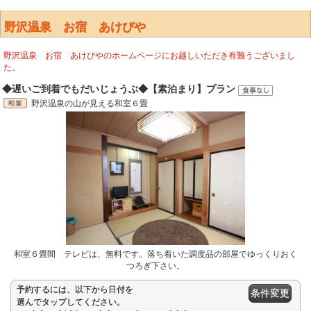
野沢温泉 お宿 あけびや
野沢温泉 お宿 あけびやのホームページにお越しいただき有難うございまし
た。
◆遅いご到着でもだいじょうぶ◆【素泊まり】プラン
野沢温泉の山が見える和室６畳
和室６畳間 テレビは、無料です。落ち着いた調度品の部屋でゆっくりおく
つろぎ下さい。
予約するには、以下から日付を
条件変更
選んでタップしてください。