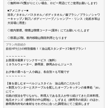
◇無料Wi-Fi(繋がりにくい場合、ロビー周辺にてご使用お願いします)
■アメニティー■
浴衣／タオル／バスタオル／ボディタオル／歯ブラシ／ブラシ／シャワ
ーキャップ／剃刀／ボディーソープ／シャンプー・リンス（化粧水等は
大浴場に用意）
◇館内禁煙。喫煙は喫煙コーナー(屋外）にてお願いいたします
◇部屋は2階。館内移動は階段利用となります
プラン内容紹介
自社HPだけの特別価格！！油山苑スタンダード2食付プラン！
～～～～～～～
お部屋冷蔵庫ドリンクサービス（無料）
ミネラルウォーター、静岡茶、静岡みかんジュース
お夕食の選べる一人小鍋は、各自別々も可能です
～～～～～～～
【食を楽しむオーベルジュスタイル 油山苑のこだわり】
＝割烹カウンターと大テーブルを配したオープンキッチンの食事処「yu」
にて＝
伝統の技法を守りながら、料理人である主人が作り続けてきた日本料理。
地元オクシズ（静岡市の中山間地）、しずまえ（静岡市の前浜）のほか、
静岡県内外旬の食材をそれぞれに合った調理法にてご提供します