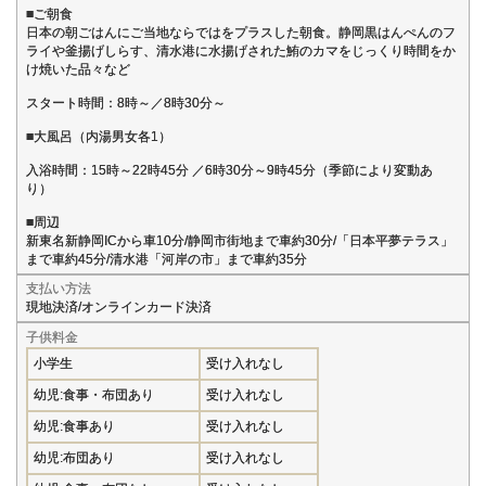
■ご朝食
日本の朝ごはんにご当地ならではをプラスした朝食。静岡黒はんぺんのフ
ライや釜揚げしらす、清水港に水揚げされた鮪のカマをじっくり時間をか
け焼いた品々など
スタート時間：8時～／8時30分～
■大風呂（内湯男女各1）
入浴時間：15時～22時45分 ／6時30分～9時45分（季節により変動あ
り）
■周辺
新東名新静岡ICから車10分/静岡市街地まで車約30分/「日本平夢テラス」
まで車約45分/清水港「河岸の市」まで車約35分
支払い方法
現地決済/オンラインカード決済
子供料金
小学生
受け入れなし
幼児:食事・布団あり
受け入れなし
幼児:食事あり
受け入れなし
幼児:布団あり
受け入れなし