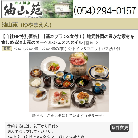
油山苑（ゆやまえん）
【自社HP特別価格】【基本プラン2食付！】地元静岡の豊かな素材を
愉しめる油山苑のオーベルジュススタイル
和室（和室6畳＋和室6畳の2間）◇トイレ＆ユニットバス洗面付
静岡らしさを大事にしています（夕食一例）
予約するには、以下から日付を
条件変更
選んでタップしてください。
○＝空室10室以上 ×＝空室なし 残1∼9＝残室数