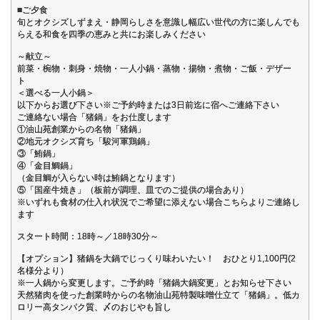
■ご夕食
旬とオクシズしずまえ・静岡らしさを意識し幅広い世代の方に楽しんでも
らえる和食を四季の恵みと共にお楽しみください
～献立～
前菜・椀物・刺身・焼物・一人小鍋・蒸物・揚物・煮物・ご飯・デザー
ト
＜選べる一人小鍋＞
以下からお選び下さい※ご予約時または3日前迄に宿へご連絡下さい
ご連絡ない場合「猪鍋」をお仕度します
①油山苑創業からの名物「猪鍋」
②地元オクシズ育ち「駿河軍鶏鍋」
③「鮪鍋」
④「金目鯛鍋」
（金目鯛が入らない時は鮪鍋となります）
⑤「国産牛焼き」（板前が調理、皿でのご提供の場合あり）
※いずれも食材の仕入れ状況でご希望に添えない場合こちらよりご連絡し
ます
スタート時間：18時～／18時30分～
【オプション】猪鍋を大鍋でじっくり味わいたい！ おひとり1,100円(2
名様分より）
※一人鍋から変更します。ご予約時「猪鍋大鍋変更」とお知らせ下さい
天然猪肉を使った創業時からの名物油山苑特製味噌仕立て「猪鍋」。低カ
ロリー高タンパク質、〆のおじやも旨し