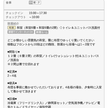
食事
チェックイン
15:00～17:30
チェックアウト
～10:00
部屋紹介
和室（和室6畳＋和室6畳の2間）◇トイレ＆ユニットバス洗面付
どこか懐かしい雰囲気の和室。畳に布団でゆっくり寛いでください
移動はフロントから10段ほどの階段、部屋から浴場へは1～2段です
■間取り■
１２畳（６畳２間）の和室／トイレ(ウォシュレット付)＆ユニットバス
／洗面台
※２間は襖で仕切れます
■定員■
2～4名
■寝具■
布団を事前に敷かせていただいております。4名様の場合、夕食時に入室
して敷かせて頂きます
■設備■
冷蔵庫（フリードリンク入）／静岡茶セット／空気清浄機／テレビ／電
気ケトル／ドライヤー／個別空調