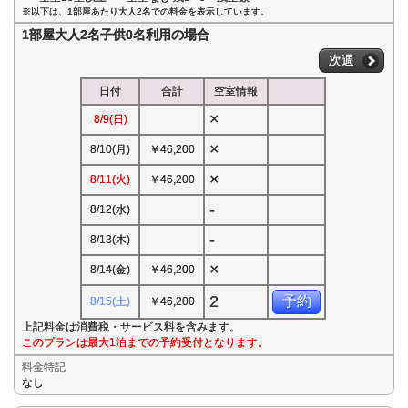
※以下は、1部屋あたり大人2名での料金を表示しています。
1部屋大人2名子供0名利用の場合
次週
日付
合計
空室情報
×
8/9(日)
×
8/10(月)
￥46,200
×
8/11(火)
￥46,200
-
8/12(水)
-
8/13(木)
×
8/14(金)
￥46,200
2
予約
8/15(土)
￥46,200
上記料金は消費税・サービス料を含みます。
このプランは最大1泊までの予約受付となります。
料金特記
なし