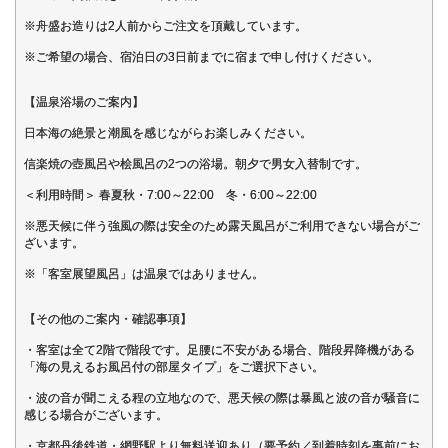
※舟盛お造りは2人前からご注文を頂戴しています。
※ご希望の場合、宿泊日の3日前までに宿まで申し付けください。
【温泉浴場のご案内】
日本海の絶景と潮風を感じながらお楽しみください。
信楽焼の壺風呂や桧風呂の2つの浴場。朝夕で男女入替制です。
＜利用時間＞ 春夏秋・7:00～22:00 冬・6:00～22:00
※悪天候に伴う強風の際は安全のため露天風呂がご利用できない場合がご
ざいます。
※「客室展望風呂」は温泉ではありません。
【その他のご案内・確認事項】
・客室は全て2階で階段です。足腰に不安がある場合、階段昇降機がある
「海の見えるお風呂付の部屋タイプ」をご選択下さい。
・波の音が聞こえる程の立地なので、悪天候の際は暴風と波の音が騒音に
感じる場合がございます。
・京都丹後鉄道・網野駅より無料送迎あり（要予約／到着時刻を事前にお