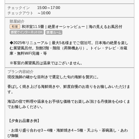
チェックイン
15:00～17:00
チェックアウト
～10:00
部屋紹介
和洋室11.5畳｜絶景オーシャンビュー｜海の見えるお風呂付
◆2025年リニューアル｜最大5名様までご宿泊可。日本海の絶景を楽し
む展望風呂付。別館2階・階段（昇降機あり）。トイレ・テレビ・冷蔵
庫・無料WiFi完備・等
※客室の展望風呂は温泉ではございません。
プラン内容紹介
現役漁師の確かな目利きで選定した旬の海鮮を贅沢に。
香ばしく焼き上げる海鮮焼きや、鮮度自慢のお造りをお愉しみいただけま
す。
海辺の宿で料理や温泉をお手頃な価格でお楽しみ頂ける丹後旅を心ゆくま
でお愉しみください。
【夕食お品書き例】
・お造り盛り合わせ3～4種・海鮮焼き4～5種・天ぷら・茶碗蒸し・あわ
び御飯