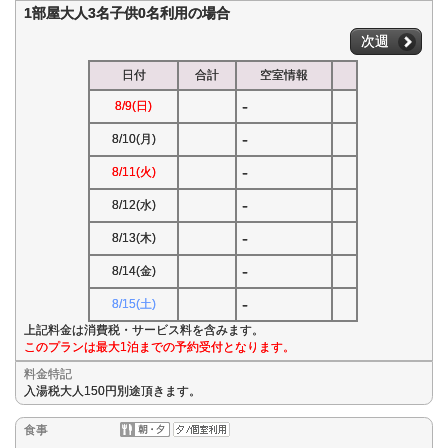
1部屋大人3名子供0名利用の場合
次週
日付
合計
空室情報
-
8/9(日)
-
8/10(月)
-
8/11(火)
-
8/12(水)
-
8/13(木)
-
8/14(金)
-
8/15(土)
上記料金は消費税・サービス料を含みます。
このプランは最大1泊までの予約受付となります。
料金特記
入湯税大人150円別途頂きます。
食事