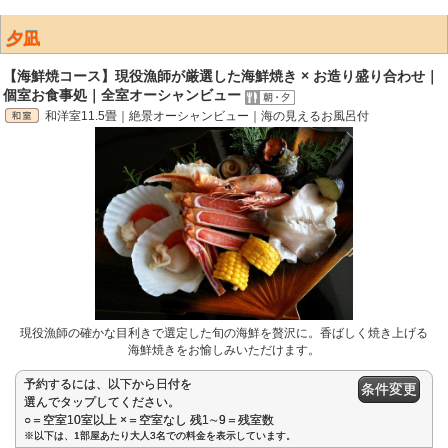
夕凪
【海鮮焼コース】現役漁師が厳選した海鮮焼き × お造り盛り合わせ｜
個室お食事処｜全室オーシャンビュー
和洋室11.5畳｜絶景オーシャンビュー｜海の見えるお風呂付
現役漁師の確かな目利きで選定した旬の海鮮を贅沢に。香ばしく焼き上げる
海鮮焼きをお愉しみいただけます。
予約するには、以下から日付を
条件変更
選んでタップしてください。
○＝空室10室以上 ×＝空室なし 残1∼9＝残室数
※以下は、1部屋あたり大人3名での料金を表示しています。