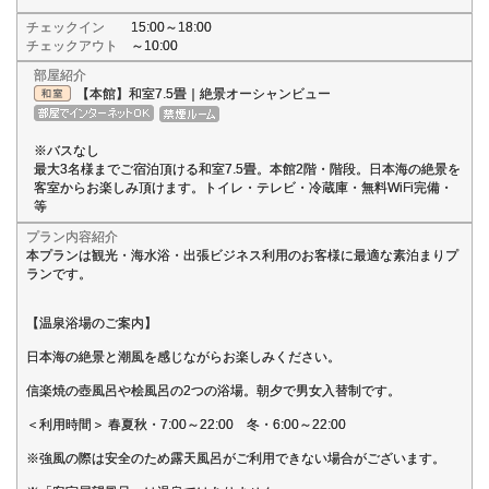
チェックイン
15:00～18:00
チェックアウト
～10:00
部屋紹介
【本館】和室7.5畳｜絶景オーシャンビュー
※バスなし
最大3名様までご宿泊頂ける和室7.5畳。本館2階・階段。日本海の絶景を
客室からお楽しみ頂けます。トイレ・テレビ・冷蔵庫・無料WiFi完備・
等
プラン内容紹介
本プランは観光・海水浴・出張ビジネス利用のお客様に最適な素泊まりプ
ランです。
【温泉浴場のご案内】
日本海の絶景と潮風を感じながらお楽しみください。
信楽焼の壺風呂や桧風呂の2つの浴場。朝夕で男女入替制です。
＜利用時間＞ 春夏秋・7:00～22:00 冬・6:00～22:00
※強風の際は安全のため露天風呂がご利用できない場合がございます。