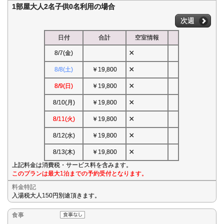
1部屋大人2名子供0名利用の場合
次週
日付
合計
空室情報
×
8/7(金)
×
8/8(土)
￥19,800
×
8/9(日)
￥19,800
×
8/10(月)
￥19,800
×
8/11(火)
￥19,800
×
8/12(水)
￥19,800
×
8/13(木)
￥19,800
上記料金は消費税・サービス料を含みます。
このプランは最大1泊までの予約受付となります。
料金特記
入湯税大人150円別途頂きます。
食事