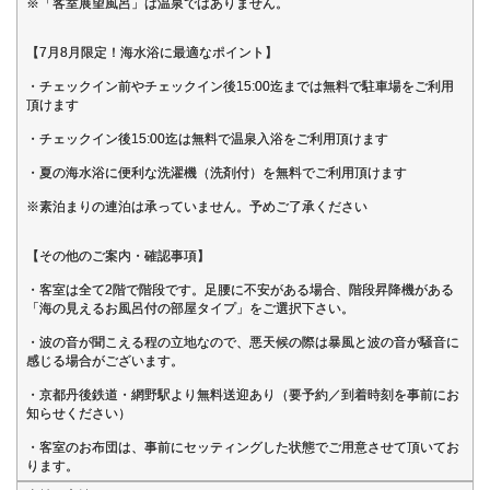
※「客室展望風呂」は温泉ではありません。
【7月8月限定！海水浴に最適なポイント】
・チェックイン前やチェックイン後15:00迄までは無料で駐車場をご利用
頂けます
・チェックイン後15:00迄は無料で温泉入浴をご利用頂けます
・夏の海水浴に便利な洗濯機（洗剤付）を無料でご利用頂けます
※素泊まりの連泊は承っていません。予めご了承ください
【その他のご案内・確認事項】
・客室は全て2階で階段です。足腰に不安がある場合、階段昇降機がある
「海の見えるお風呂付の部屋タイプ」をご選択下さい。
・波の音が聞こえる程の立地なので、悪天候の際は暴風と波の音が騒音に
感じる場合がございます。
・京都丹後鉄道・網野駅より無料送迎あり（要予約／到着時刻を事前にお
知らせください）
・客室のお布団は、事前にセッティングした状態でご用意させて頂いてお
ります。