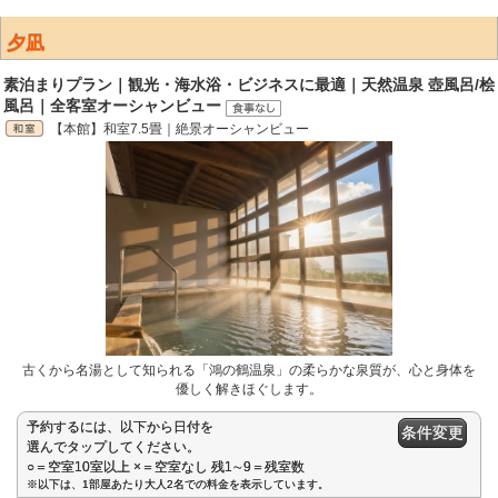
夕凪
素泊まりプラン｜観光・海水浴・ビジネスに最適｜天然温泉 壺風呂/桧
風呂｜全客室オーシャンビュー
【本館】和室7.5畳｜絶景オーシャンビュー
古くから名湯として知られる「鴻の鶴温泉」の柔らかな泉質が、心と身体を
優しく解きほぐします。
予約するには、以下から日付を
条件変更
選んでタップしてください。
○＝空室10室以上 ×＝空室なし 残1∼9＝残室数
※以下は、1部屋あたり大人2名での料金を表示しています。