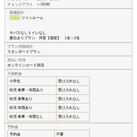
チェックアウト
～10:00
部屋紹介
ツインルーム
※バスなしトイレなし
素泊まりプラン 洋室【個室】 1名～2名
プラン内容紹介
スタンダードプラン
支払い方法
オンラインカード決済
子供料金
小学生
受け入れなし
幼児:食事・布団あり
受け入れなし
幼児:食事あり
受け入れなし
幼児:布団あり
受け入れなし
幼児:食事・布団なし
受け入れなし
予約金
予約金
不要