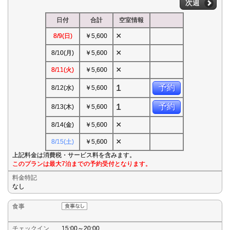
次週
日付
合計
空室情報
×
8/9(日)
￥5,600
×
8/10(月)
￥5,600
×
8/11(火)
￥5,600
1
予約
8/12(水)
￥5,600
1
予約
8/13(木)
￥5,600
×
8/14(金)
￥5,600
×
8/15(土)
￥5,600
上記料金は消費税・サービス料を含みます。
このプランは最大7泊までの予約受付となります。
料金特記
なし
食事
チェックイン
15:00～20:00