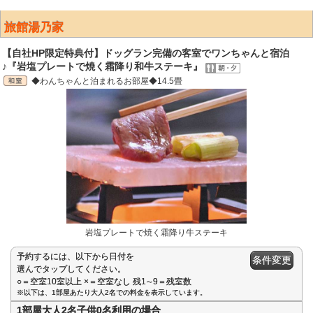
旅館湯乃家
【自社HP限定特典付】ドッグラン完備の客室でワンちゃんと宿泊
♪『岩塩プレートで焼く霜降り和牛ステーキ』
◆わんちゃんと泊まれるお部屋◆14.5畳
岩塩プレートで焼く霜降り牛ステーキ
予約するには、以下から日付を
条件変更
選んでタップしてください。
○＝空室10室以上 ×＝空室なし 残1∼9＝残室数
※以下は、1部屋あたり大人2名での料金を表示しています。
1部屋大人2名子供0名利用の場合