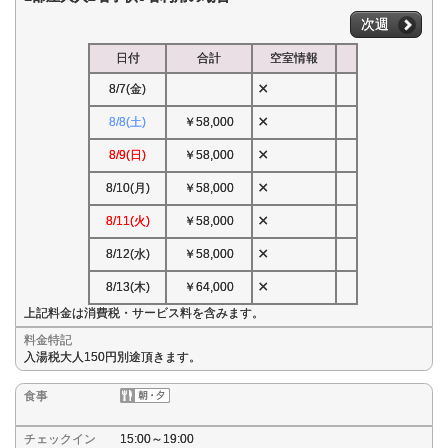
次週
日付
合計
空室情報
×
8/7(金)
×
8/8(土)
￥58,000
×
8/9(日)
￥58,000
×
8/10(月)
￥58,000
×
8/11(火)
￥58,000
×
8/12(水)
￥58,000
×
8/13(木)
￥64,000
上記料金は消費税・サービス料を含みます。
料金特記
入湯税大人150円別途頂きます。
食事
チェックイン
15:00～19:00