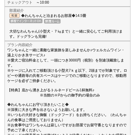
チェックアウト
～10:00
部屋紹介
◆わんちゃんと泊まれるお部屋◆14.5畳
大切なわんちゃん(小型犬・７㎏まで）と一緒に安心してご利用頂けま
す。ドッグランも完備!
プラン内容紹介
ワンちゃんと一緒に素敵な家族旅を楽しみませんか♪ウェルカムワイン・
湯上りかき氷サービス♪
※愛犬ご宿泊料金として、一頭につき3000円（税別）を別途頂戴致しま
す。
※ケージに入れてご移動頂ける小型犬7ｋｇ以下、2頭までが対象です。ロ
ビーや通路等の共有スペースはケージでのご移動となりますので、移動用
ケージを必ずご持参ください。
【特典】底から湧き上がるトルネードビール1杯無料♪
※当館のＨPからの御予約の場合のみ
◆わんちゃんにお守り頂きたいこと◆
※深夜に大きな声を出さないようお願いします。
※いつもの大好きな御飯（ドックフード）をお持ちください。（わんちゃ
んの食事はご用意しておりません）
※お食事中はワンちゃんは寂しいですがお部屋でお留守番となりますので
予めご了承ください。