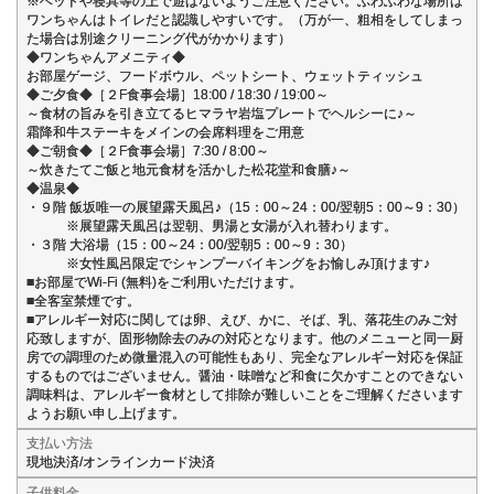
※ベッドや寝具等の上で遊ばないようご注意ください。ふわふわな場所は
ワンちゃんはトイレだと認識しやすいです。（万が一、粗相をしてしまっ
た場合は別途クリーニング代がかかります）
◆ワンちゃんアメニティ◆
お部屋ゲージ、フードボウル、ペットシート、ウェットティッシュ
◆ご夕食◆［２F食事会場］18:00 / 18:30 / 19:00～
～食材の旨みを引き立てるヒマラヤ岩塩プレートでヘルシーに♪～
霜降和牛ステーキをメインの会席料理をご用意
◆ご朝食◆［２F食事会場］7:30 / 8:00～
～炊きたてご飯と地元食材を活かした松花堂和食膳♪～
◆温泉◆
・９階 飯坂唯一の展望露天風呂♪（15：00～24：00/翌朝5：00～9：30）
※展望露天風呂は翌朝、男湯と女湯が入れ替わります。
・３階 大浴場（15：00～24：00/翌朝5：00～9：30）
※女性風呂限定でシャンプーバイキングをお愉しみ頂けます♪
■お部屋でWi-Fi (無料)をご利用いただけます。
■全客室禁煙です。
■アレルギー対応に関しては卵、えび、かに、そば、乳、落花生のみご対
応致しますが、固形物除去のみの対応となります。他のメニューと同一厨
房での調理のため微量混入の可能性もあり、完全なアレルギー対応を保証
するものではございません。醤油・味噌など和食に欠かすことのできない
調味料は、アレルギー食材として排除が難しいことをご理解くださいます
ようお願い申し上げます。
支払い方法
現地決済/オンラインカード決済
子供料金