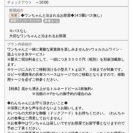
チェックアウト
～10:00
部屋紹介
◆ワンちゃんと泊まれるお部屋◆14.5畳(バス無し）
※バスなし
大切なワンちゃんと泊まれるお部屋
プラン内容紹介
ワンちゃんと一緒に素敵な家族旅を楽しみませんか♪ウェルカムワイン・
湯上りかき氷サービス♪
※愛犬ご宿泊料金として、一頭につき３０００円（税別）を別途頂戴致し
ます。
※ケージに入れてご移動頂ける小型犬７ｋｇ以下、２頭までが対象です。
ロビーや通路等の共有スペースはケージでのご移動となりますので、移動
用ケージを必ずご持参ください。
【特典】底から湧き上がるトルネードビール1杯無料♪
※当館のＨPからの御予約の場合のみ
◆わんちゃんにお守り頂きたいこと◆
※深夜に大きな声を出さないようお願いします。
※いつもの大好きな御飯（ドックフード）をお持ちください。（わんちゃ
んの食事はご用意しておりません）
※お食事中はワンちゃんは寂しいですがお部屋でお留守番となりますので
予めご了承ください。