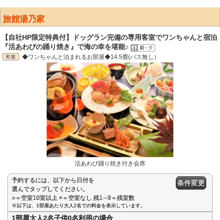
旅館湯乃家
【自社HP限定特典付】ドッグラン完備の専用客室でワンちゃんと宿泊
『活あわびの踊り焼き』で海の幸を堪能♪
◆ワンちゃんと泊まれるお部屋◆14.5畳(バス無し）
活あわび踊り焼き付き会席
予約するには、以下から日付を
条件変更
選んでタップしてください。
○＝空室10室以上 ×＝空室なし 残1∼9＝残室数
※以下は、1部屋あたり大人2名での料金を表示しています。
1部屋大人2名子供0名利用の場合