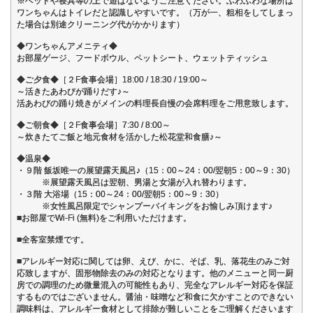
※ベッドや寝具等の上で遊ばないようご注意ください。ふわふわな場所は
ワンちゃんはトイレだと認識しやすいです。（万が一、粗相をしてしまっ
た場合は別途クリーニング代がかかります）
◆ワンちゃんアメニティ◆
お部屋ゲージ、フードボウル、ペットシート、ウェットティッシュ
◆ご夕食◆［２F食事会場］18:00 / 18:30 / 19:00～
～活きたあわびが踊りだす♪～
活あわびの踊り焼きがメインの料理長自慢の会席料理をご用意致します。
◆ご朝食◆［２F食事会場］7:30 / 8:00～
～炊きたてご飯と地元食材を活かした松花堂和食膳♪～
◆温泉◆
・９階 飯坂唯一の展望露天風呂♪（15：00～24：00/翌朝5：00～9：30）
※展望露天風呂は翌朝、男湯と女湯が入れ替わります。
・３階 大浴場（15：00～24：00/翌朝5：00～9：30）
※女性風呂限定でシャンプーバイキングをお愉しみ頂けます♪
■お部屋でWi-Fi (無料)をご利用いただけます。
■全客室禁煙です。
■アレルギー対応に関しては卵、えび、かに、そば、乳、落花生のみご対
応致しますが、固形物除去のみの対応となります。他のメニューと同一厨
房での調理のため微量混入の可能性もあり、完全なアレルギー対応を保証
するものではございません。醤油・味噌など和食に欠かすことのできない
調味料は、アレルギー食材として排除が難しいことをご理解くださいます