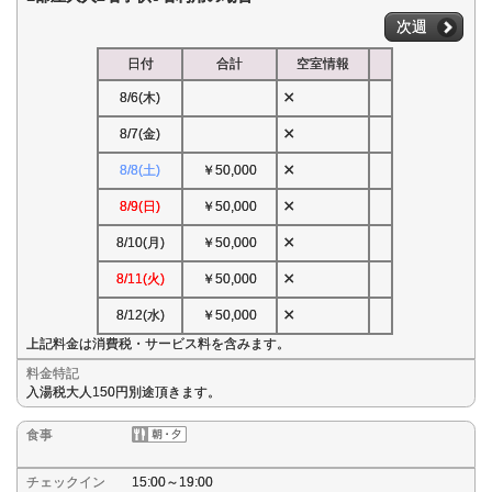
次週
日付
合計
空室情報
×
8/6(木)
×
8/7(金)
×
8/8(土)
￥50,000
×
8/9(日)
￥50,000
×
8/10(月)
￥50,000
×
8/11(火)
￥50,000
×
8/12(水)
￥50,000
上記料金は消費税・サービス料を含みます。
料金特記
入湯税大人150円別途頂きます。
食事
チェックイン
15:00～19:00