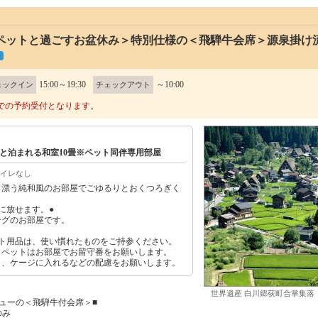
ペットと過ごすお盆休み＞特別仕様の＜飛騨牛会席＞源泉掛け流
15:00～19:30
～10:00
ェックイン
チェックアウト
での予約受付となります。
と泊まれる和室10畳※ペット同伴専用部屋
イレなし
さ漂う純和風のお部屋でごゆるりとおくつろぎく
に放せます。●
ングのお部屋です。
ット用品は、使い慣れたものをご持参ください。
、ペットはお部屋でお留守番をお願いします。
く、ケージに入れるなどの配慮をお願いします。
世界遺産 白川郷荻町合掌集落
ューの＜飛騨牛付会席＞■
のみ