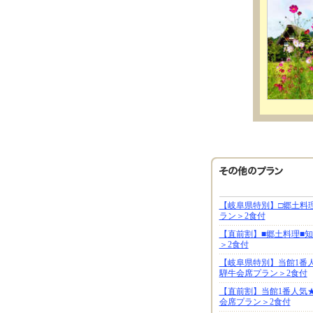
【岐阜県特別】□郷土料
ラン＞2食付
【直前割】■郷土料理■
＞2食付
【岐阜県特別】当館1番
騨牛会席プラン＞2食付
【直前割】当館1番人気
会席プラン＞2食付