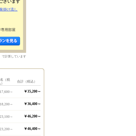
ございます
泉掛け流し
伴専用部屋
）で計算しています
1名（税
合計（税込）
込）
￥35,200～
17,600～
￥36,400～
18,200～
￥46,200～
23,100～
￥46,400～
23,200～