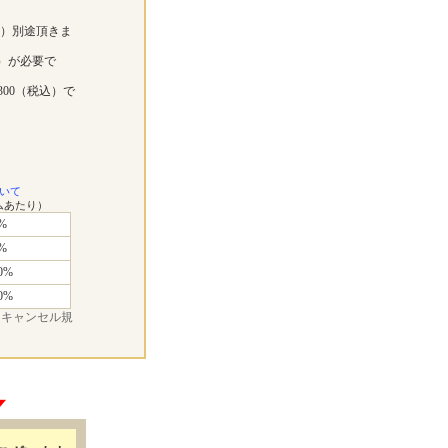
））別途頂きま
料）が必要で
00（税込）で
いて
ムあたり）
%
%
0%
0%
はキャンセル規