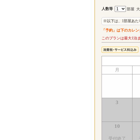
人数等
部屋 
※以下は、1部屋あた
「予約」は下のカレン
このプランは最大1泊
月
3
10
受付終了