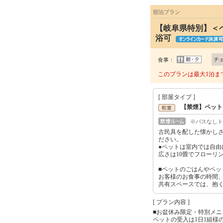
宿泊プラン
【岐阜県特別】＜
浴可
チ
食事：
このプランは最大1泊ま
[ 部屋タイプ ]
【禁煙】ペット
※バスなしト
古民具を配した懐かし
ださい。
●ペットは室内では自由
広さは10畳でフローリ
■ペットのごはんやペ
お客様のお食事の時間
共有スペースでは、抱
[ プラン内容 ]
■お盆休み限定・特別メニ
ペットの受入は1日1組様