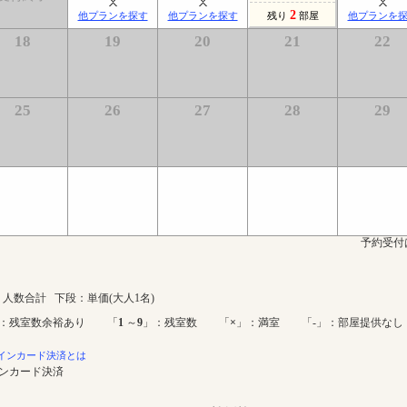
2
他プランを探す
他プランを探す
残り
部屋
他プランを
18
19
20
21
22
25
26
27
28
29
予約受付
人数合計 下段：単価(大人1名)
：残室数余裕あり 「
1
～
9
」：残室数 「
×
」：満室 「-」：部屋提供なし
インカード決済とは
インカード決済