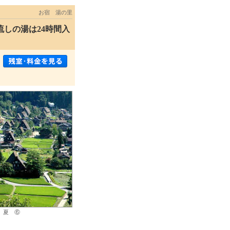
お宿 湯の里
しの湯は24時間入
 夏 ⑥