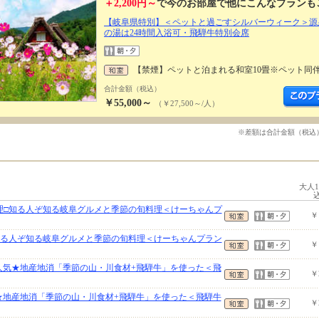
＋2,200円～
で今のお部屋で他にこんなプランも
【岐阜県特別】＜ペットと過ごすシルバーウィーク＞源
の湯は24時間入浴可・飛騨牛特別会席
【禁煙】ペットと泊まれる和室10畳※ペット同
合計金額（税込）
￥55,000～
（￥27,500～/人）
※差額は合計金額（税込
大人
理□知る人ぞ知る岐阜グルメと季節の旬料理＜けーちゃんプ
￥
知る人ぞ知る岐阜グルメと季節の旬料理＜けーちゃんプラン
￥
人気★地産地消「季節の山・川食材+飛騨牛」を使った＜飛
￥
★地産地消「季節の山・川食材+飛騨牛」を使った＜飛騨牛
￥