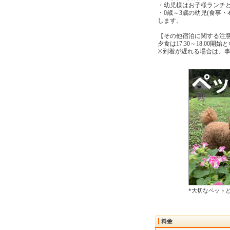
・幼児様はお子様ランチ
・0歳～3歳の幼児(食事
します。
【その他宿泊に関する注
夕食は17:30～18:0
※到着が遅れる場合は、
*大切なペット