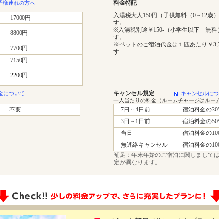
料金特記
子様連れの方へ
入湯税大人150円（子供無料（0～12歳
17000円
す。
※入湯税別途￥150-（小学生以下 無
8800円
す。
※ペットのご宿泊代金は１匹あたり￥3,3
7700円
す
7150円
2200円
キャンセル規定
金について
キャンセルにつ
一人当たりの料金（ルームチャージはルー
不要
7日～4日前
宿泊料金の30
3日～1日前
宿泊料金の50
当日
宿泊料金の10
無連絡キャンセル
宿泊料金の10
補足：年末年始のご宿泊に関しまして
定が異なります。