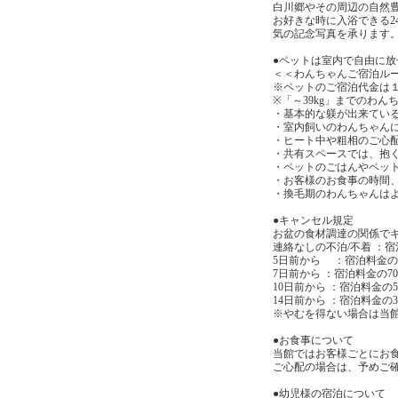
白川郷やその周辺の自然
お好きな時に入浴できる
気の記念写真を承ります
●ペットは室内で自由に
＜＜わんちゃんご宿泊ル
※ペットのご宿泊代金は１匹
※「～39kg」までのわ
・基本的な躾が出来てい
・室内飼いのわんちゃん
・ヒート中や粗相のご心
・共有スペースでは、抱
・ペットのごはんやペッ
・お客様のお食事の時間
・換毛期のわんちゃんは
●キャンセル規定
お盆の食材調達の関係で
連絡なしの不泊/不着 ：宿
5日前から ：宿泊料金の1
7日前から ：宿泊料金の7
10日前から ：宿泊料金の5
14日前から ：宿泊料金の3
※やむを得ない場合は当
●お食事について
当館ではお客様ごとにお
ご心配の場合は、予めご
●幼児様の宿泊について