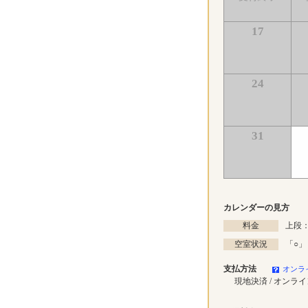
17
24
31
カレンダーの見方
料金
上段：
空室状況
「
○
」
支払方法
オンラ
現地決済 / オンラ