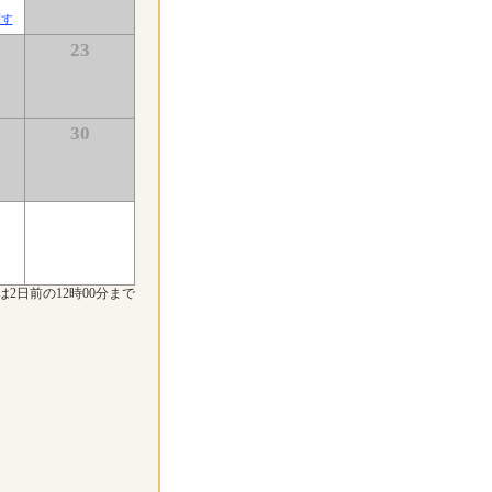
探す
23
30
は2日前の12時00分まで