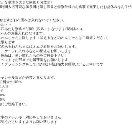
豊かな環境を大切な家族とお散歩♪
24時間入浴可能な源泉掛け流し温泉と特別仕様のお食事で充実したお盆休みをお手
。
放せますがお布団へは入れないでください。
ール＞＞
あたり別途￥3,300（税込）になります(現地払い)
んちゃんのお受入れになります。
るわんちゃんに限ります（吠えるなどのわんちゃんはご遠慮ください）
に限ります
配のあるわんちゃんはオムツ着用をお願いします。
く、ケージに入れるなどの配慮をお願いします
ト用品は、使い慣れたものをご持参下さい
、ペットはお部屋でお留守番をお願いします
よくブラッシングをして頂き抜け毛は極力お掃除頂けると幸いです
キャンセル規定が通常と異なります。
泊料金の100％
00％
0％
0％
0％
館にご連絡下さい。
食事のアレルギー対応をしておりません
確認くださいますようお願い致します