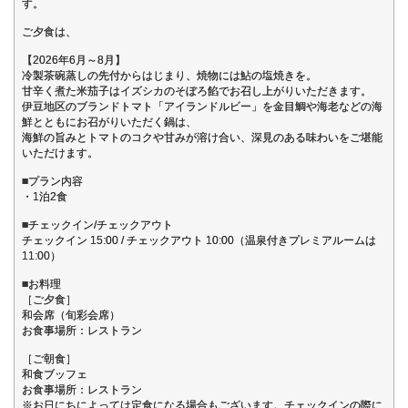
す。
ご夕食は、
【2026年6月～8月】
冷製茶碗蒸しの先付からはじまり、焼物には鮎の塩焼きを。
甘辛く煮た米茄子はイズシカのそぼろ餡でお召し上がりいただきます。
伊豆地区のブランドトマト「アイランドルビー」を金目鯛や海老などの海
鮮とともにお召がりいただく鍋は、
海鮮の旨みとトマトのコクや甘みが溶け合い、深見のある味わいをご堪能
いただけます。
■プラン内容
・1泊2食
■チェックイン/チェックアウト
チェックイン 15:00 / チェックアウト 10:00（温泉付きプレミアルームは
11:00）
■お料理
［ご夕食］
和会席（旬彩会席）
お食事場所：レストラン
［ご朝食］
和食ブッフェ
お食事場所：レストラン
※お日にちによっては定食になる場合もございます。チェックインの際に