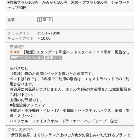
■竹歯ブラシ100円、かみそり100円、木製ヘアブラシ300円、シャワーキ
ャップ50円
食事
チェックイン
15:00～19:00
チェックアウト
～10:00
部屋紹介
【禁煙】スタンダード和室ベッドスタイル／３２平米・風呂なし
※バスなし
【禁煙】畳のお部屋にベッドを置いたお部屋です。
ベッドは2台です。3名様でご利用の場合は、エキストラベッドでのご利
用となります。
お部屋にお風呂がございません。ホテル内1階の大浴場または家族風呂を
ご利用下さい。
山側のお部屋です。
■客室設備アメニティ
冷暖房・洗浄機付トイレ・TV・冷蔵庫・セーフティボックス・浴衣・羽
織・スリッパ・
バスタオル・フェイスタオル・ドライヤー・ハンドソープ など
プラン内容紹介
「伊豆見会席」よりワンランク上のご夕食がお楽しみいただけるプランで