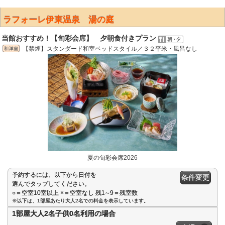
ラフォーレ伊東温泉 湯の庭
当館おすすめ！【旬彩会席】 夕朝食付きプラン
【禁煙】スタンダード和室ベッドスタイル／３２平米・風呂なし
夏の旬彩会席2026
予約するには、以下から日付を
条件変更
選んでタップしてください。
○＝空室10室以上 ×＝空室なし 残1∼9＝残室数
※以下は、1部屋あたり大人2名での料金を表示しています。
1部屋大人2名子供0名利用の場合