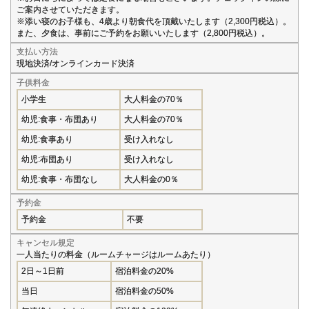
ご案内させていただきます。
※添い寝のお子様も、4歳より朝食代を頂戴いたします（2,300円税込）。
また、夕食は、事前にご予約をお願いいたします（2,800円税込）。
支払い方法
現地決済/オンラインカード決済
子供料金
小学生
大人料金の70％
幼児:食事・布団あり
大人料金の70％
幼児:食事あり
受け入れなし
幼児:布団あり
受け入れなし
幼児:食事・布団なし
大人料金の0％
予約金
予約金
不要
キャンセル規定
一人当たりの料金（ルームチャージはルームあたり）
2日～1日前
宿泊料金の20%
当日
宿泊料金の50%