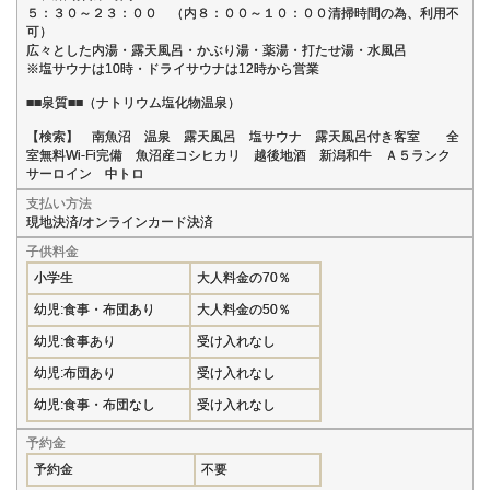
５：３０～２３：００ （内８：００～１０：００清掃時間の為、利用不
可）
広々とした内湯・露天風呂・かぶり湯・薬湯・打たせ湯・水風呂
※塩サウナは10時・ドライサウナは12時から営業
■■泉質■■（ナトリウム塩化物温泉）
【検索】 南魚沼 温泉 露天風呂 塩サウナ 露天風呂付き客室 全
室無料Wi-Fi完備 魚沼産コシヒカリ 越後地酒 新潟和牛 Ａ５ランク
サーロイン 中トロ
支払い方法
現地決済/オンラインカード決済
子供料金
小学生
大人料金の70％
幼児:食事・布団あり
大人料金の50％
幼児:食事あり
受け入れなし
幼児:布団あり
受け入れなし
幼児:食事・布団なし
受け入れなし
予約金
予約金
不要