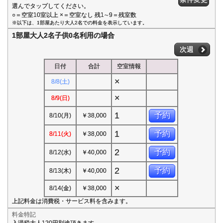
選んでタップしてください。
○＝空室10室以上 ×＝空室なし 残1∼9＝残室数
※以下は、1部屋あたり大人2名での料金を表示しています。
1部屋大人2名子供0名利用の場合
次週
日付
合計
空室情報
×
8/8(土)
×
8/9(日)
1
予約
8/10(月)
￥38,000
1
予約
8/11(火)
￥38,000
2
予約
8/12(水)
￥40,000
2
予約
8/13(木)
￥40,000
×
8/14(金)
￥38,000
上記料金は消費税・サービス料を含みます。
料金特記
入湯税大人120円別途頂きます。