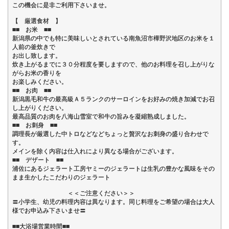
この機会に是非ご利用下さいませ。
【 厳選食材 】
■■ お米 ■■
新潟県の中でも特に美味しいとされている南魚沼市樺野沢地区のお米を１
人前の釜炊きで
お出し致します。
炊き上がるまでに３０分程度を要しますので、他のお料理を召し上がりな
がらお米の香りを
お楽しみください。
■■ お肉 ■■
新潟黒毛和牛の最高級Ａ５ランクのサーロインをお好みの焼き加減でお召
し上がりください。
最高品質のお肉を八海山雪室で和牛の旨みを凝縮熟成しました。
■■ お刺身 ■■
調理長が厳選した中トロなどなどちょっと贅沢なお刺身の盛り合わせで
す。
メインを除く内容は仕入れにより異なる場合がございます。
■■ デザート ■■
浦佐にあるジェラート工房ヤミーのジェラートは生乳の豊かな風味をその
まま生かしたこだわりのジェラート
＜＜ご注意ください＞＞
〓小学生、幼児の料理内容は異なります。同じ料理をご希望の場合は大人
様でお申込み下さいませ〓
■■大浴場営業時間■■