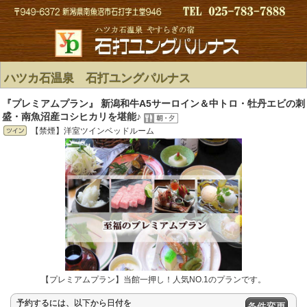
ハツカ石温泉 石打ユングパルナス
『プレミアムプラン』 新潟和牛A5サーロイン＆中トロ・牡丹エビの刺
盛・南魚沼産コシヒカリを堪能♪
【禁煙】洋室ツインベッドルーム
【プレミアムプラン】当館一押し！人気NO.1のプランです。
予約するには、以下から日付を
条件変更