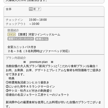
食事
チェックイン
15:00～18:00
チェックアウト
～10:00
部屋紹介
【禁煙】洋室ツインベッドルーム
全室ユニットバス付き
２名～３名（３名利用時はソファーベッド対応）
プラン内容紹介
〓 premium plan 〓
当館自慢の大人気プラン｢新潟プラン｣と｢こだわり食材プラン｣を融合！
お肉、お刺身、お米、デザートとプレミアムな食材を特別価格でご提供さ
せて頂きます。
特典
①特選南魚沼産コシヒカリ釜炊き
②にいがた和牛Ａ５ランクサーロイン
③中トロ・牡丹エビ付きの刺身盛り
④浦佐の名店ジェラート工房ヤミーのジェラート
新潟県中心の厳選食材を使用したお料理が付いた自慢のプランでございま
す。