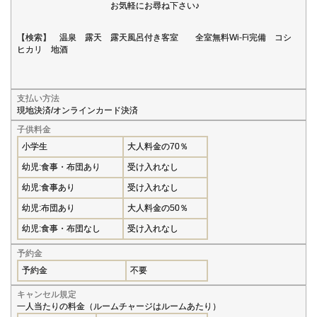
お気軽にお尋ね下さい♪
【検索】 温泉 露天 露天風呂付き客室 全室無料Wi-Fi完備 コシ
ヒカリ 地酒
支払い方法
現地決済/オンラインカード決済
子供料金
小学生
大人料金の70％
幼児:食事・布団あり
受け入れなし
幼児:食事あり
受け入れなし
幼児:布団あり
大人料金の50％
幼児:食事・布団なし
受け入れなし
予約金
予約金
不要
キャンセル規定
一人当たりの料金（ルームチャージはルームあたり）