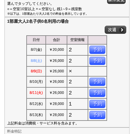
選んでタップしてください。
○＝空室10室以上 ×＝空室なし 残1∼9＝残室数
※以下は、1部屋あたり大人2名での料金を表示しています。
1部屋大人2名子供0名利用の場合
次週
日付
合計
空室情報
2
予約
8/7(金)
￥20,000
2
予約
8/8(土)
￥26,000
×
8/9(日)
￥26,000
2
予約
8/10(月)
￥26,000
2
予約
8/11(火)
￥26,000
1
予約
8/12(水)
￥28,000
2
予約
8/13(木)
￥28,000
上記料金は消費税・サービス料を含みます。
料金特記