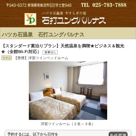
ハツカ石温泉 石打ユングパルナス
【スタンダード素泊りプラン】天然温泉を満喫★ビジネス＆観光
★（全館Wi-Fi対応）
【禁煙】洋室ツインベッドルーム
洋室ツインルーム（２名～３名）
予約するには、以下から日付を
条件変更