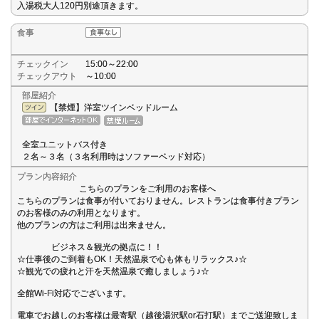
入湯税大人120円別途頂きます。
食事
チェックイン
15:00～22:00
チェックアウト
～10:00
部屋紹介
【禁煙】洋室ツインベッドルーム
全室ユニットバス付き
２名～３名（３名利用時はソファーベッド対応）
プラン内容紹介
こちらのプランをご利用のお客様へ
こちらのプランは食事が付いておりません。レストランは食事付きプラン
のお客様のみの利用となります。
他のプランの方はご利用は出来ません。
ビジネス＆観光の拠点に！！
☆仕事後のご到着もOK！天然温泉で心も体もリラックス♪☆
☆観光での疲れと汗を天然温泉で癒しましょう♪☆
全館Wi-Fi対応でございます。
電車でお越しのお客様は最寄駅（越後湯沢駅or石打駅）までご送迎致しま