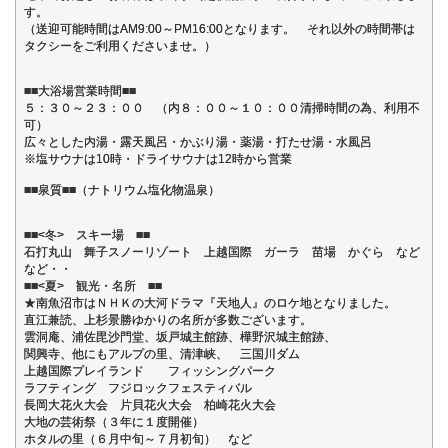
す。
（送迎可能時間はAM9:00～PM16:00となります。 それ以外の時間帯は
タクシーをご利用くださいませ。）
■■大浴場営業時間■■
５：３０～２３：００ （内８：００～１０：００清掃時間の為、利用不
可）
広々とした内湯・露天風呂・かぶり湯・薬湯・打たせ湯・水風呂
※塩サウナは10時・ドライサウナは12時から営業
■■泉質■■（ナトリウム塩化物温泉）
■■<冬> スキー場 ■■
石打丸山 舞子スノーリゾート 上越国際 ガーラ 苗場 かぐら など
など・・
■■<夏> 観光・名所 ■■
★南魚沼市はＮＨＫの大河ドラマ『天地人』のロケ地となりました。
直江兼読、上杉景勝ゆかりの名所が多数ございます。
雲洞庵、浦佐毘沙門堂、坂戸城主館跡、樺野沢城主館跡、
関興寺、他にもアルプの里、清津峡、 三国川ダム
上越国際プレイランド フィッシングパーク
ラフティング フジロックフェスティバル
長岡大花火大会 片貝花火大会 柏崎花火大会
大地の芸術祭（３年に１度開催）
ホタルの里（６月中旬～７月初旬） など