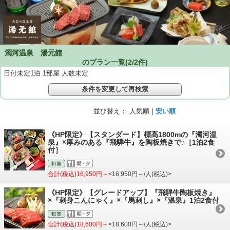
濁河温泉 湯元館
のプラン一覧(
2
/
2
件)
日付未定1泊 1部屋 人数未定
条件を変更して再検索
並び替え：
人気順 |
安い順
《HP限定》【スタンダード】標高1800mの『濁河温
泉』×厚みのある『飛騨牛』を陶板焼きで♪［1泊2食
付］
合計(税込)16,950円～
<16,950円～/人(税込)>
《HP限定》【グレードアップ】『飛騨牛陶板焼き』
×『刺身こんにゃく』×『馬刺し』×『温泉』1泊2食付
合計(税込)18,600円～
<18,600円～/人(税込)>