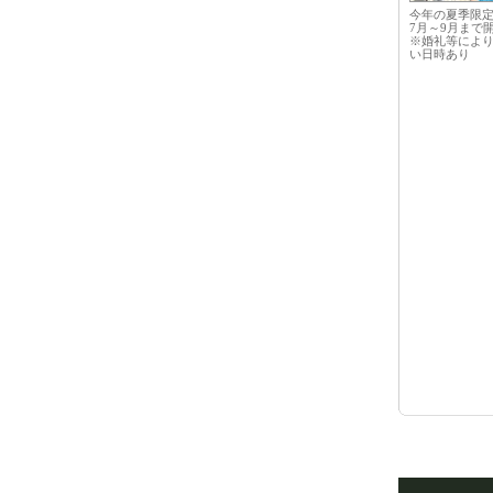
今年の夏季限
7月～9月まで
※婚礼等によ
い日時あり