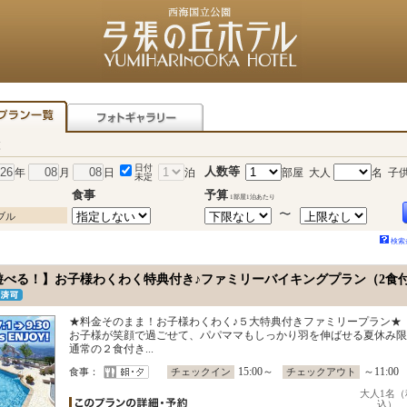
覧
日付
人数等
年
月
日
泊
部屋 大人
名
子
未定
食事
予算
1部屋1泊あたり
ブル
検索
遊べる！】お子様わくわく特典付き♪ファミリーバイキングプラン（2食
★料金そのまま！お子様わくわく♪５大特典付きファミリープラン★
お子様が笑顔で過ごせて、パパママもしっかり羽を伸ばせる夏休み限
通常の２食付き...
15:00～
～11:00
食事：
チェックイン
チェックアウト
大人1名（
込）