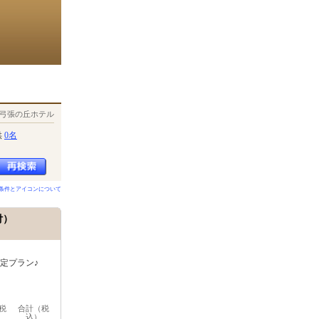
弓張の丘ホテル
供
0名
条件とアイコンについて
付）
定プラン♪
税
合計（税
込）