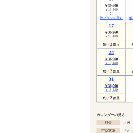
￥39,600
￥19,800
他プランを探す
他
17
￥36,960
￥18,480
2
残り
部屋
24
￥36,960
￥18,480
2
残り
部屋
31
￥36,960
￥18,480
2
残り
部屋
カレンダーの見方
料金
上段：
空室状況
「
○
」