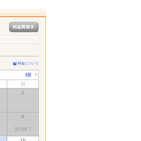
料金について
9月
>
日
2
9
了
受付終了
16