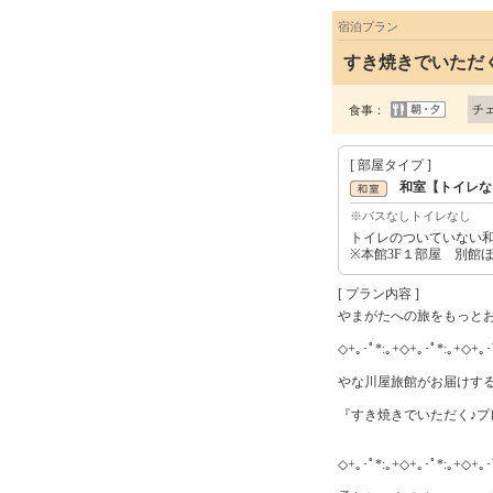
宿泊プラン
すき焼きでいただ
チ
食事：
[ 部屋タイプ ]
和室【トイレな
※バスなしトイレなし
トイレのついていない
※本館3F１部屋 別館
[ プラン内容 ]
やまがたへの旅をもっとお
◇+｡･ﾟ*:｡+◇+｡･ﾟ*:｡+◇+｡･
やな川屋旅館がお届けする
『すき焼きでいただく♪プ
☆小野川温
◇+｡･ﾟ*:｡+◇+｡･ﾟ*:｡+◇+｡･