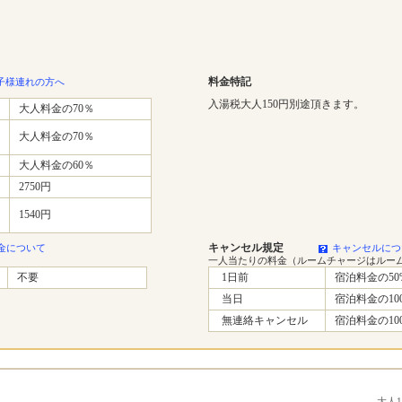
料金特記
子様連れの方へ
入湯税大人150円別途頂きます。
大人料金の70％
大人料金の70％
大人料金の60％
2750円
1540円
キャンセル規定
金について
キャンセルにつ
一人当たりの料金（ルームチャージはルー
不要
1日前
宿泊料金の50
当日
宿泊料金の10
無連絡キャンセル
宿泊料金の10
大人