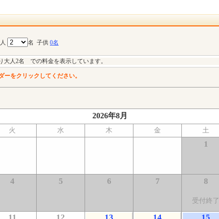
大人
名
子供
0名
り大人2名 での料金を表示しています。
ダーをクリックしてください。
2026年8月
火
水
木
金
土
1
4
5
6
7
8
受付終
11
12
13
14
15