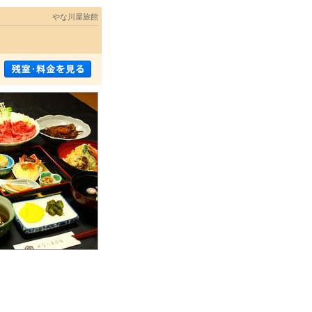
やな川屋旅館