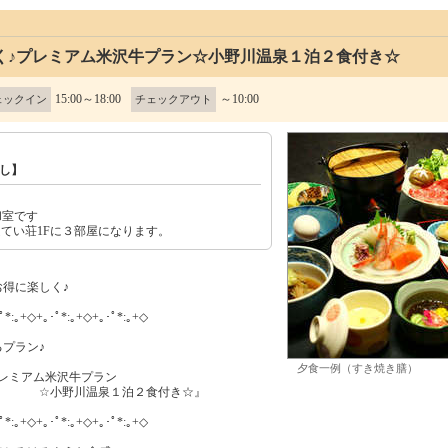
く♪プレミアム米沢牛プラン☆小野川温泉１泊２食付き☆
15:00～18:00
～10:00
ェックイン
チェックアウト
し】
和室です
ほてい荘1Fに３部屋になります。
得に楽しく♪
ﾟ*:｡+◇+｡･ﾟ*:｡+◇+｡･ﾟ*:｡+◇
プラン♪
夕食一例（すき焼き膳）
レミアム米沢牛プラン
泉１泊２食付き☆』
ﾟ*:｡+◇+｡･ﾟ*:｡+◇+｡･ﾟ*:｡+◇