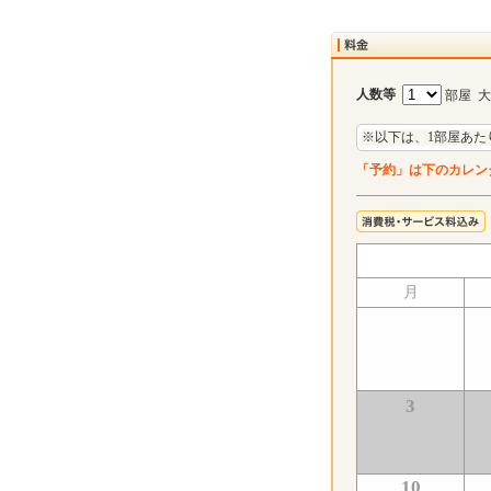
人数等
部屋 
※以下は、1部屋あた
「予約」は下のカレン
月
3
10