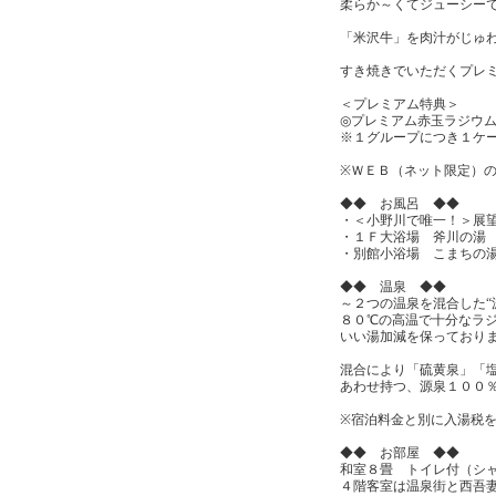
柔らか～くてジューシー
「米沢牛」を肉汁がじゅ
すき焼きでいただくプレミ
＜プレミアム特典＞
◎プレミアム赤玉ラジウ
※１グループにつき１ケ
※ＷＥＢ（ネット限定）
◆◆ お風呂 ◆◆
・＜小野川で唯一！＞展
・１Ｆ大浴場 斧川の湯
・別館小浴場 こまちの
◆◆ 温泉 ◆◆
～２つの温泉を混合した“
８０℃の高温で十分なラ
いい湯加減を保っており
混合により「硫黄泉」「
あわせ持つ、源泉１００
※宿泊料金と別に入湯税を
◆◆ お部屋 ◆◆
和室８畳 トイレ付（シ
４階客室は温泉街と西吾