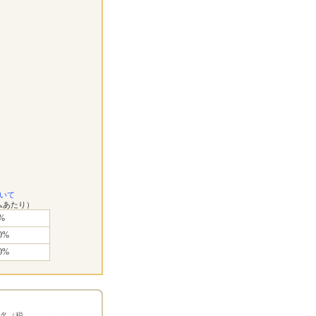
いて
ムあたり）
%
0%
0%
1名（税