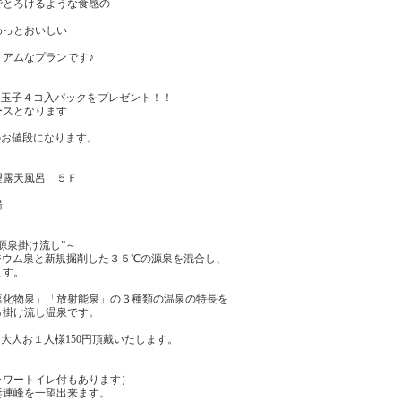
でとろけるような食感の
わっとおいしい
アムなプランです♪
ム玉子４コ入パックをプレゼント！！
ースとなります
のお値段になります。
望露天風呂 ５Ｆ
湯
源泉掛け流し”～
ジウム泉と新規掘削した３５℃の源泉を混合し、
ます。
塩化物泉」「放射能泉」の３種類の温泉の特長を
％掛け流し温泉です。
大人お１人様150円頂戴いたします。
ャワートイレ付もあります）
妻連峰を一望出来ます。