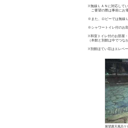
※無線ＬＡＮに対応して
ご要望の際は事前にお電
※また、ロビーでは無線
※シャワートイレ付のお
※和室トイレ付のお部屋
（本館と別館は中でつな
※別館ほてい荘はエレベ
展望露天風呂ケ