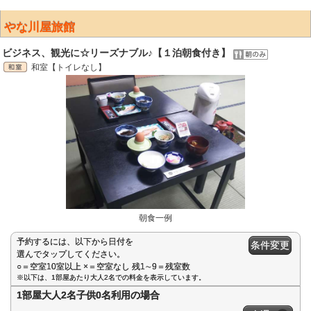
やな川屋旅館
ビジネス、観光に☆リーズナブル♪【１泊朝食付き】
和室【トイレなし】
朝食一例
予約するには、以下から日付を
条件変更
選んでタップしてください。
○＝空室10室以上 ×＝空室なし 残1∼9＝残室数
※以下は、1部屋あたり大人2名での料金を表示しています。
1部屋大人2名子供0名利用の場合