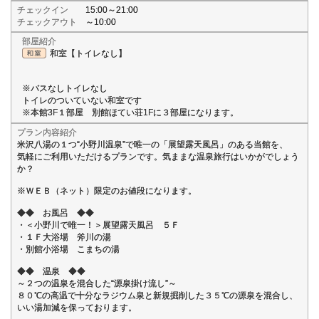
チェックイン
15:00～21:00
チェックアウト
～10:00
部屋紹介
和室【トイレなし】
※バスなしトイレなし
トイレのついていない和室です
※本館3F１部屋 別館ほてい荘1Fに３部屋になります。
プラン内容紹介
米沢八湯の１つ“小野川温泉”で唯一の「展望露天風呂」のある当館を、
気軽にご利用いただけるプランです。気ままな温泉旅行はいかがでしょう
か？
※ＷＥＢ（ネット）限定のお値段になります。
◆◆ お風呂 ◆◆
・＜小野川で唯一！＞展望露天風呂 ５Ｆ
・１Ｆ大浴場 斧川の湯
・別館小浴場 こまちの湯
◆◆ 温泉 ◆◆
～２つの温泉を混合した“源泉掛け流し”～
８０℃の高温で十分なラジウム泉と新規掘削した３５℃の源泉を混合し、
いい湯加減を保っております。