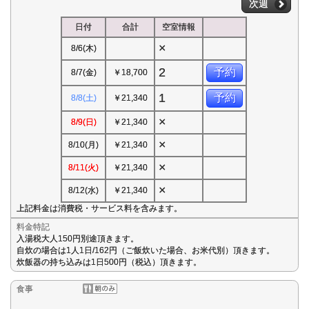
次週
日付
合計
空室情報
×
8/6(木)
2
予約
8/7(金)
￥18,700
1
予約
8/8(土)
￥21,340
×
8/9(日)
￥21,340
×
8/10(月)
￥21,340
×
8/11(火)
￥21,340
×
8/12(水)
￥21,340
上記料金は消費税・サービス料を含みます。
料金特記
入湯税大人150円別途頂きます。
自炊の場合は1人1日/162円（ご飯炊いた場合、お米代別）頂きます。
炊飯器の持ち込みは1日500円（税込）頂きます。
食事