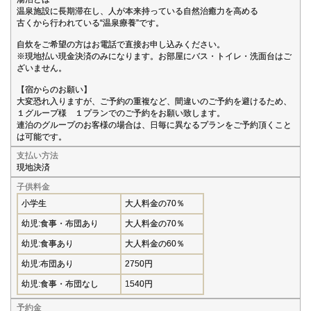
温泉施設に長期滞在し、人が本来持っている自然治癒力を高める
古くから行われている“温泉療養”です。
自炊をご希望の方はお電話で直接お申し込みください。
※現地払い現金決済のみになります。お部屋にバス・トイレ・洗面台はご
ざいません。
【宿からのお願い】
大変恐れ入りますが、ご予約の重複など、間違いのご予約を避けるため、
１グループ様 １プランでのご予約をお願い致します。
連泊のグループのお客様の場合は、日毎に異なるプランをご予約頂くこと
は可能です。
支払い方法
現地決済
子供料金
小学生
大人料金の70％
幼児:食事・布団あり
大人料金の70％
幼児:食事あり
大人料金の60％
幼児:布団あり
2750円
幼児:食事・布団なし
1540円
予約金