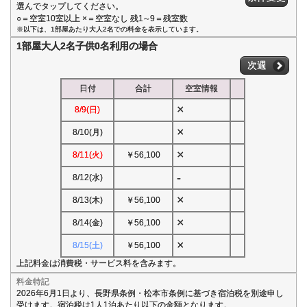
選んでタップしてください。
○＝空室10室以上 ×＝空室なし 残1∼9＝残室数
※以下は、1部屋あたり大人2名での料金を表示しています。
1部屋大人2名子供0名利用の場合
次週
日付
合計
空室情報
×
8/9(日)
×
8/10(月)
×
8/11(火)
￥56,100
-
8/12(水)
×
8/13(木)
￥56,100
×
8/14(金)
￥56,100
×
8/15(土)
￥56,100
上記料金は消費税・サービス料を含みます。
料金特記
2026年6月1日より、長野県条例・松本市条例に基づき宿泊税を別途申し
受けます。宿泊税は1人1泊あたり以下の金額となります。