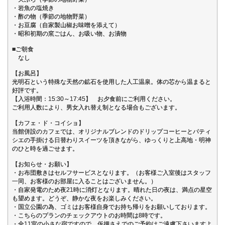
・岩魚の塩焼き
・酢の物（季節の地物野菜）
・お豆腐（自家製山椒お味噌を添えて）
・昭和初期の窯ごはん、お吸い物、お漬物
■ご朝食
なし
【お風呂】
光明石という特殊な天然の鉱石を使用した人工温泉。体の芯から温まると
好評です。
【入浴時間：15:30～17:45】 お夕食前にご利用ください。
ご利用人数により、男女入れ替え制となる場合もございます。
【カフェ・ド・コイショ】
当館併設のカフェでは、オリジナルブレンドのドリップコーヒーとパティ
シエの手掛ける日替わりスイーツを頂きながら、ゆっくりと上高地・明神
のひと時を過ごせます。
【お知らせ・お願い】
・お布団敷きはセルフサービスとなります。（お客様ご入室後はスタッフ
一同、お客様のお部屋に入ることはございません。）
・自家発電のため夜21時に消灯となります。晴れた日の夜は、満点の星空
も望めます。どうぞ、静かな夜をお楽しみください。
・国立公園の為、ゴミはお客様自身でお持ち帰りをお願いしております。
・こちらのプランのチェックアウトのお時間は8時です。
・全11室の小さな宿ですので、仮押さえでのご予約はご遠慮下さいますよ