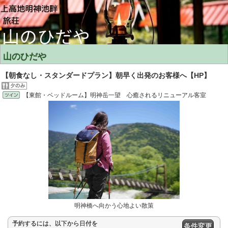
山のひだや
【朝食なし・スタンダードプラン】朝早く出発のお客様へ【HP】
【東館・ベッドルーム】明神岳一望 心癒されるリニューアル客室
明神橋へ向かう心地よい散策
予約するには、以下から日付を
条件変更