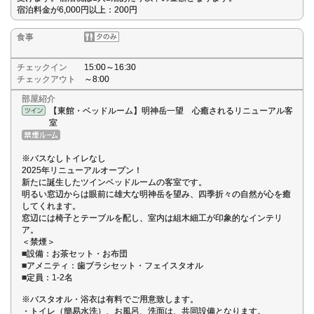
宿泊料金が6,000円以上：200円
食事
チェックイン
15:00～16:30
チェックアウト
～8:00
部屋紹介
【東館・ベッドルーム】明神岳一望 心癒されるリニューアル客
室
※バスなしトイレなし
2025年リニューアルオープン！
新たに誕生したツインベッドルームの客室です。
明るい窓辺からは眼前に雄大な明神岳を望み、四季折々の自然が心を癒
してくれます。
窓辺には椅子とテーブルを配し、室内は組木細工が印象的なインテリ
ア。
＜禁煙＞
■設備：お茶セット・お布団
■アメニティ：歯ブラシセット・フェイスタオル
■定員：1-2名
※バスタオル・浴衣は有料でご用意致します。
・トイレ（簡易水洗）、お風呂、洗面は、共同設備となります。