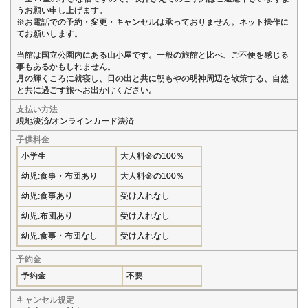
うお願い申し上げます。
※お電話での予約・変更・キャンセルは承っておりません。ネット操作に
てお願いします。
当館は国立公園内にある山小屋です。一般の旅館と比べ、ご不便を感じる
事もあるかもしれません。
月の輝くころに就寝し、日の出と共に朝もやの明神周辺を散策する、自然
と共に過ごす旅へお出かけください。
支払い方法
現地決済/オンラインカード決済
子供料金
小学生
大人料金の100％
幼児:食事・布団あり
大人料金の100％
幼児:食事あり
受け入れなし
幼児:布団あり
受け入れなし
幼児:食事・布団なし
受け入れなし
予約金
予約金
不要
キャンセル規定