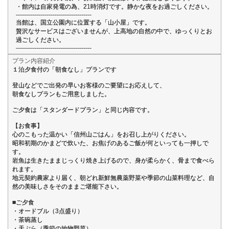
・館内は自家発電の為、21時消灯です。静かな夜をお過ごしください。
-------------------------------------
当館は、国立公園内に位置する「山小屋」です。
贅沢なサービスはございませんが、上高地の自然の中で、ゆっくりとお
過ごしください。
-------------------------------------
プラン内容紹介
１泊夕食付の「朝食なし」プランです
登山などでご出発の早いお客様のご要望にお応えして、
朝食なしプランもご用意しました。
ご夕食は「スタンダードプラン」と同じ内容です。
【お食事】
心のこもった温かい「信州山ごはん」をお召し上がりください。
昭和初期のかまどで炊いた、お焦げのあるご飯が何といっても一押しで
す。
岩魚は生きたままじっくり焼き上げるので、身が柔らかく、骨まで食べら
れます。
地元契約農家より届く、朝どれ新鮮無農薬野菜や季節の山菜料理など、自
然の美味しさをそのままご堪能下さい。
■ご夕食
・オードブル（3点盛り）
・茶碗蒸し
・天ぷら（季節の地物野菜）