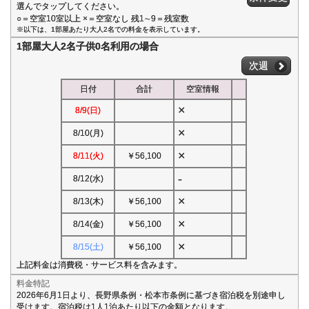
選んでタップしてください。
○＝空室10室以上 ×＝空室なし 残1∼9＝残室数
※以下は、1部屋あたり大人2名での料金を表示しています。
1部屋大人2名子供0名利用の場合
次週
日付
合計
空室情報
×
8/9(日)
×
8/10(月)
×
8/11(火)
￥56,100
-
8/12(水)
×
8/13(木)
￥56,100
×
8/14(金)
￥56,100
×
8/15(土)
￥56,100
上記料金は消費税・サービス料を含みます。
料金特記
2026年6月1日より、長野県条例・松本市条例に基づき宿泊税を別途申し
受けます。宿泊税は1人1泊あたり以下の金額となります。