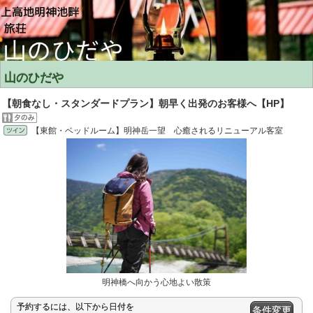
山のひだや
【朝食なし・スタンダードプラン】朝早く出発のお客様へ【HP】
【東館・ベッドルーム】明神岳一望 心癒されるリニューアル客室
明神橋へ向かう心地よい散策
予約するには、以下から日付を
条件変更