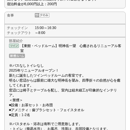
宿泊料金が6,000円以上：200円
食事
チェックイン
15:00～16:30
チェックアウト
～8:00
部屋紹介
【東館・ベッドルーム】明神岳一望 心癒されるリニューアル客
室
※バスなしトイレなし
2025年リニューアルオープン！
新たに誕生したツインベッドルームの客室です。
明るい窓辺からは眼前に雄大な明神岳を望み、四季折々の自然が心を癒
してくれます。
窓辺には椅子とテーブルを配し、室内は組木細工が印象的なインテリ
ア。
＜禁煙＞
■設備：お茶セット・お布団
■アメニティ：歯ブラシセット・フェイスタオル
■定員：1-2名
※バスタオル・浴衣は有料でご用意致します。
・トイレ（簡易水洗）、お風呂、洗面は、共同設備となります。