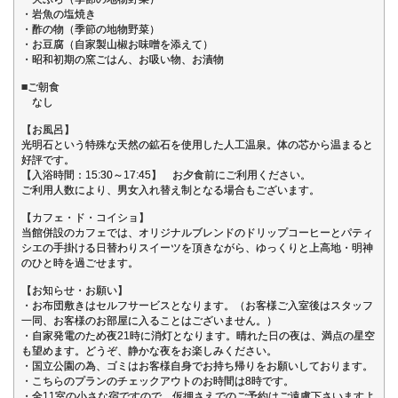
・岩魚の塩焼き
・酢の物（季節の地物野菜）
・お豆腐（自家製山椒お味噌を添えて）
・昭和初期の窯ごはん、お吸い物、お漬物
■ご朝食
なし
【お風呂】
光明石という特殊な天然の鉱石を使用した人工温泉。体の芯から温まると
好評です。
【入浴時間：15:30～17:45】 お夕食前にご利用ください。
ご利用人数により、男女入れ替え制となる場合もございます。
【カフェ・ド・コイショ】
当館併設のカフェでは、オリジナルブレンドのドリップコーヒーとパティ
シエの手掛ける日替わりスイーツを頂きながら、ゆっくりと上高地・明神
のひと時を過ごせます。
【お知らせ・お願い】
・お布団敷きはセルフサービスとなります。（お客様ご入室後はスタッフ
一同、お客様のお部屋に入ることはございません。）
・自家発電のため夜21時に消灯となります。晴れた日の夜は、満点の星空
も望めます。どうぞ、静かな夜をお楽しみください。
・国立公園の為、ゴミはお客様自身でお持ち帰りをお願いしております。
・こちらのプランのチェックアウトのお時間は8時です。
・全11室の小さな宿ですので、仮押さえでのご予約はご遠慮下さいますよ