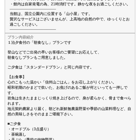
・館内は自家発電の為、21時消灯です。静かな夜をお過ごしください。
-------------------------------------
当館は、国立公園内に位置する「山小屋」です。
贅沢なサービスはございませんが、上高地の自然の中で、ゆっくりとお
過ごしください。
-------------------------------------
プラン内容紹介
１泊夕食付の「朝食なし」プランです
登山などでご出発の早いお客様のご要望にお応えして、
朝食なしプランもご用意しました。
ご夕食は「スタンダードプラン」と同じ内容です。
【お食事】
心のこもった温かい「信州山ごはん」をお召し上がりください。
昭和初期のかまどで炊いた、お焦げのあるご飯が何といっても一押しで
す。
岩魚は生きたままじっくり焼き上げるので、身が柔らかく、骨まで食べら
れます。
地元契約農家より届く、朝どれ新鮮無農薬野菜や季節の山菜料理など、自
然の美味しさをそのままご堪能下さい。
■ご夕食
・オードブル（3点盛り）
・茶碗蒸し
・天ぷら（季節の地物野菜）