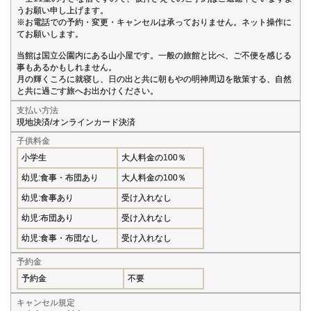
うお願い申し上げます。
※お電話での予約・変更・キャンセルは承っておりません。ネット操作に
てお願いします。
当館は国立公園内にある山小屋です。一般の旅館と比べ、ご不便を感じる
事もあるかもしれません。
月の輝くころに就寝し、日の出と共に朝もやの明神周辺を散策する、自然
と共に過ごす旅へお出かけください。
支払い方法
現地決済/オンラインカード決済
子供料金
小学生
大人料金の100％
幼児:食事・布団あり
大人料金の100％
幼児:食事あり
受け入れなし
幼児:布団あり
受け入れなし
幼児:食事・布団なし
受け入れなし
予約金
予約金
不要
キャンセル規定