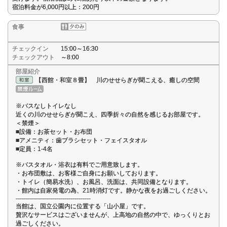
宿泊料金が6,000円以上：200円
食事
チェックイン
15:00～16:30
チェックアウト
～8:00
部屋紹介
【西館・和室８畳】 川のせせらぎが聞こえる、癒しの空間
※バスなしトイレなし
近くの川のせせらぎが聞こえ、四季折々の自然を感じるお部屋です。
＜禁煙＞
■設備：お茶セット・お布団
■アメニティ：歯ブラシセット・フェイスタオル
■定員：1-4名
※バスタオル・浴衣は有料でご用意致します。
・お布団敷は、お客様ご自身にお願いしております。
・トイレ（簡易水洗）、お風呂、洗面は、共同設備となります。
・館内は自家発電の為、21時消灯です。静かな夜をお過ごしください。
-------------------------------------
当館は、国立公園内に位置する「山小屋」です。
贅沢なサービスはございませんが、上高地の自然の中で、ゆっくりとお
過ごしください。