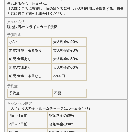
事もあるかもしれません。
月の輝くころに就寝し、日の出と共に朝もやの明神周辺を散策する、自然
と共に過ごす旅へお出かけください。
支払い方法
現地決済/オンラインカード決済
子供料金
小学生
大人料金の90％
幼児:食事・布団あり
大人料金の90％
幼児:食事あり
大人料金の50％
幼児:布団あり
大人料金の50％
幼児:食事・布団なし
2200円
予約金
予約金
不要
キャンセル規定
一人当たりの料金（ルームチャージはルームあたり）
7日～4日前
宿泊料金の30%
3日～2日前
宿泊料金の80%