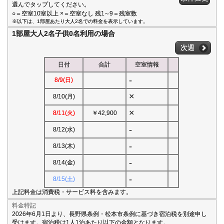
選んでタップしてください。
○＝空室10室以上 ×＝空室なし 残1∼9＝残室数
※以下は、1部屋あたり大人2名での料金を表示しています。
1部屋大人2名子供0名利用の場合
次週
日付
合計
空室情報
-
8/9(日)
×
8/10(月)
×
8/11(火)
￥42,900
-
8/12(水)
-
8/13(木)
-
8/14(金)
-
8/15(土)
上記料金は消費税・サービス料を含みます。
料金特記
2026年6月1日より、長野県条例・松本市条例に基づき宿泊税を別途申し
受けます。宿泊税は1人1泊あたり以下の金額となります。