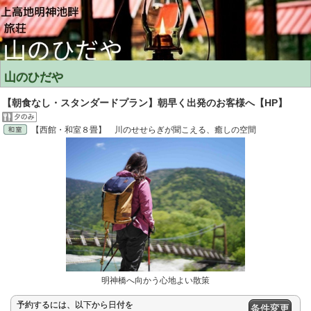
山のひだや
【朝食なし・スタンダードプラン】朝早く出発のお客様へ【HP】
【西館・和室８畳】 川のせせらぎが聞こえる、癒しの空間
明神橋へ向かう心地よい散策
予約するには、以下から日付を
条件変更