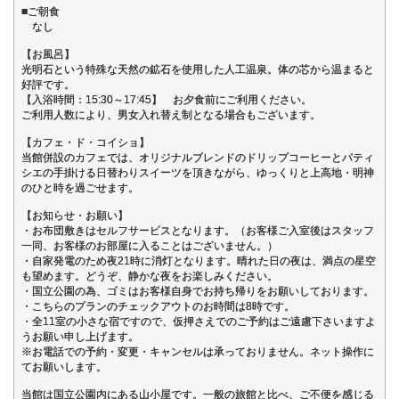
■ご朝食
なし
【お風呂】
光明石という特殊な天然の鉱石を使用した人工温泉。体の芯から温まると
好評です。
【入浴時間：15:30～17:45】 お夕食前にご利用ください。
ご利用人数により、男女入れ替え制となる場合もございます。
【カフェ・ド・コイショ】
当館併設のカフェでは、オリジナルブレンドのドリップコーヒーとパティ
シエの手掛ける日替わりスイーツを頂きながら、ゆっくりと上高地・明神
のひと時を過ごせます。
【お知らせ・お願い】
・お布団敷きはセルフサービスとなります。（お客様ご入室後はスタッフ
一同、お客様のお部屋に入ることはございません。）
・自家発電のため夜21時に消灯となります。晴れた日の夜は、満点の星空
も望めます。どうぞ、静かな夜をお楽しみください。
・国立公園の為、ゴミはお客様自身でお持ち帰りをお願いしております。
・こちらのプランのチェックアウトのお時間は8時です。
・全11室の小さな宿ですので、仮押さえでのご予約はご遠慮下さいますよ
うお願い申し上げます。
※お電話での予約・変更・キャンセルは承っておりません。ネット操作に
てお願いします。
当館は国立公園内にある山小屋です。一般の旅館と比べ、ご不便を感じる