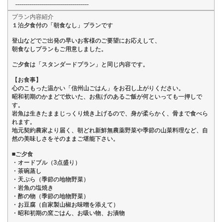
-------------------------------------
プラン内容紹介
１泊夕食付の「朝食なし」プランです
登山などでご出発の早いお客様のご要望にお応えして、
朝食なしプランもご用意しました。
ご夕食は「スタンダードプラン」と同じ内容です。
【お食事】
心のこもった温かい「信州山ごはん」をお召し上がりください。
昭和初期のかまどで炊いた、お焦げのあるご飯が何といっても一押しで
す。
岩魚は生きたままじっくり焼き上げるので、身が柔らかく、骨まで食べら
れます。
地元契約農家より届く、朝どれ新鮮無農薬野菜や季節の山菜料理など、自
然の美味しさをそのままご堪能下さい。
■ご夕食
・オードブル（3点盛り）
・茶碗蒸し
・天ぷら（季節の地物野菜）
・岩魚の塩焼き
・酢の物（季節の地物野菜）
・お豆腐（自家製山椒お味噌を添えて）
・昭和初期の窯ごはん、お吸い物、お漬物