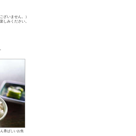
ございません。）
お楽しみください。
。
はん香ばしいお焦