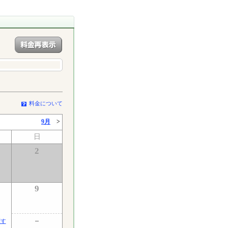
料金について
9月
>
日
2
9
探す