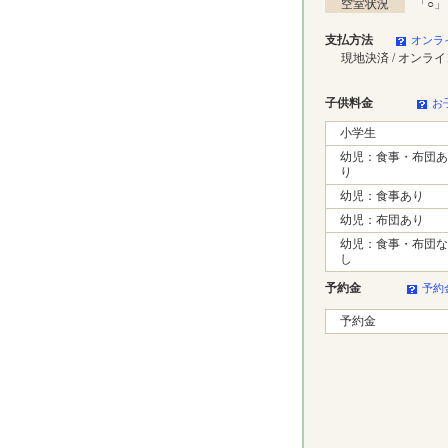
空室状況
「
○
」
支払方法
オンラ
現地決済 / オンラ
子供料金
お
小学生
幼児：食事・布団あ
り
幼児：食事あり
幼児：布団あり
幼児：食事・布団な
し
予約金
予約
予約金