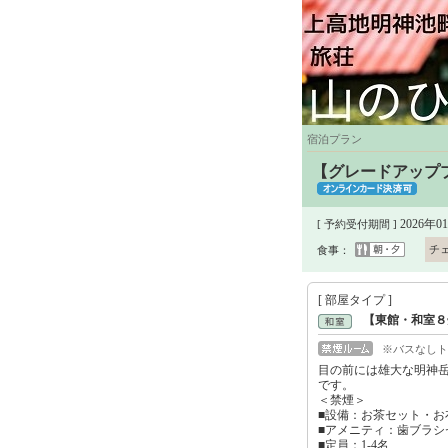
宿泊プラン
【グレードアップ
2026年0
[ 予約受付期間 ]
チ
食事：
[ 部屋タイプ ]
【東館・和室８
※バスなしト
目の前には雄大な明神
です。
＜禁煙＞
■設備：お茶セット・お
■アメニティ：歯ブラシ
■定員：1-4名