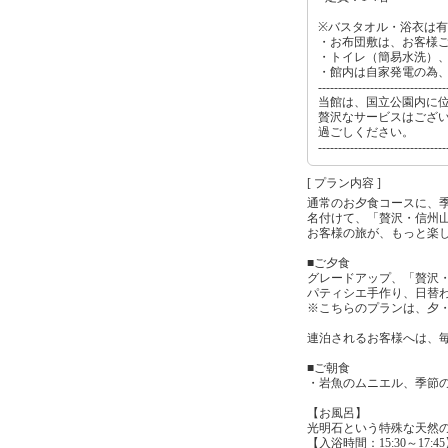
※バスタオル・浴衣は
・お布団敷は、お客様
・トイレ（簡易水洗）
・館内は自家発電の為、
--------------------------------
当館は、国立公園内に
贅沢なサービスはござ
過ごしください。
--------------------------------
[ プラン内容 ]
通常のお夕食コースに、
名付けて、「贅沢・信州
お客様の旅が、もっと楽
■ご夕食
グレードアップ、「贅沢
パティシエ手作り、日替
※こちらのプランは、夕・
連泊されるお客様へは、
■ご朝食
・岩魚のムニエル、季節
【お風呂】
光明石という特殊な天然
【入浴時間：15:30～17