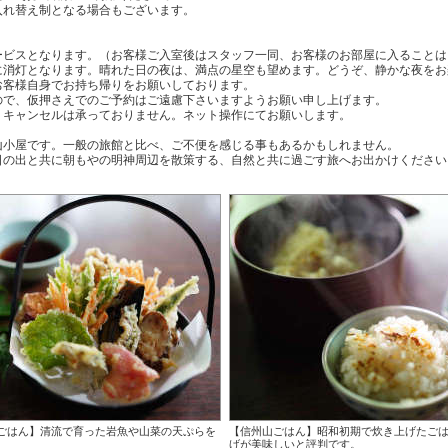
入れ替え制となる場合もございます。
ービスとなります。（お客様ご入室後はスタッフ一同、お客様のお部屋に入ることは
時に消灯となります。晴れた日の夜は、満点の星空も望めます。どうぞ、静かな夜を
お客様自身でお持ち帰りをお願いしております。
ので、仮押さえでのご予約はご遠慮下さいますようお願い申し上げます。
・キャンセルは承っておりません。ネット操作にてお願いします。
山小屋です。一般の旅館と比べ、ご不便を感じる事もあるかもしれません。
日の出と共に朝もやの明神周辺を散策する、自然と共に過ごす旅へお出かけください
ごはん】清流で育った岩魚や山菜の天ぷらを
【信州山ごはん】昭和初期で炊き上げたご
げが美味しいと評判です。