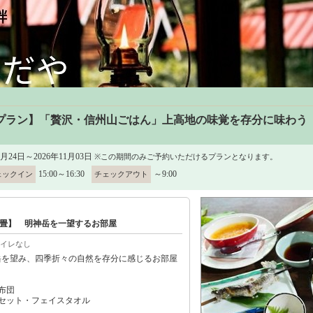
プラン】「贅沢・信州山ごはん」上高地の味覚を存分に味わう【
1月24日～2026年11月03日
※この期間のみご予約いただけるプランとなります。
15:00～16:30
～9:00
ェックイン
チェックアウト
畳】 明神岳を一望するお部屋
イレなし
岳を望み、四季折々の自然を存分に感じるお部屋
布団
セット・フェイスタオル