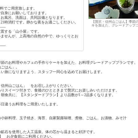
有料でご用意致します。
ご自身にお願いしております。
、お風呂、洗面は、共同設備となります。
【贅沢・信州山ごはん】季節
21時消灯です。静かな夜をお過ごしください。
キを加えた、グレードアップ
-----
位置する「山小屋」です。
いませんが、上高地の自然の中で、ゆっくりとお
-----
季節のお料理やカフェの手作りケーキを加えた、お料理グレードアッププランです。
山ごはん」。
しい旅になりますよう、スタッフ一同心を込めてお届けします。
・信州山ごはん」 をお召し上がりください。
わりスイーツ付きで、食後のひとときまで贅沢にお楽しみいただけます。
朝食共に、【スタンダードプラン】より品数が1～2品多くなります。
毎日違うお料理をご用意いたします。
の小鉢料理、玉子焼き、海苔、自家製蕗味噌、煮物、ごはん、お漬物、みそ汁
の鉱石を使用した人工温泉。体の芯から温まると好評です。
:45】 お夕食前にご利用ください。