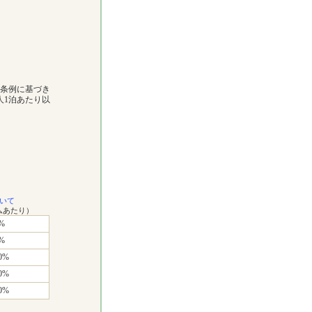
市条例に基づき
人1泊あたり以
いて
ムあたり）
%
%
0%
0%
0%