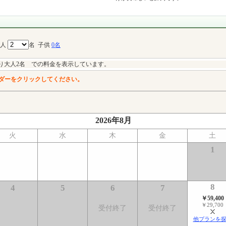
大人
名
子供
0名
り大人2名 での料金を表示しています。
ダーをクリックしてください。
2026年8月
火
水
木
金
土
1
8
4
5
6
7
￥59,400
￥29,700
受付終了
受付終了
他プランを