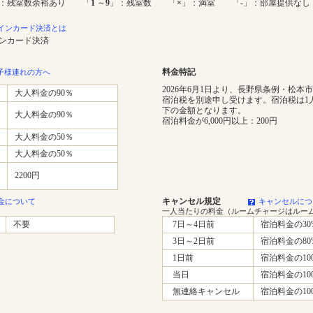
：残室数余裕あり 「
1
～
9
」：残室数 「
×
」：満室 「-」：部屋提供なし
インカード決済とは
インカード決済
料金特記
子様連れの方へ
2026年6月1日より、長野県条例・松本
大人料金の90％
宿泊税を別途申し受けます。宿泊税は1
下の金額となります。
大人料金の90％
宿泊料金が6,000円以上：200円
大人料金の50％
大人料金の50％
2200円
キャンセル規定
金について
キャンセルにつ
一人当たりの料金（ルームチャージはルー
不要
7日～4日前
宿泊料金の30
3日～2日前
宿泊料金の80
1日前
宿泊料金の10
当日
宿泊料金の10
無連絡キャンセル
宿泊料金の10