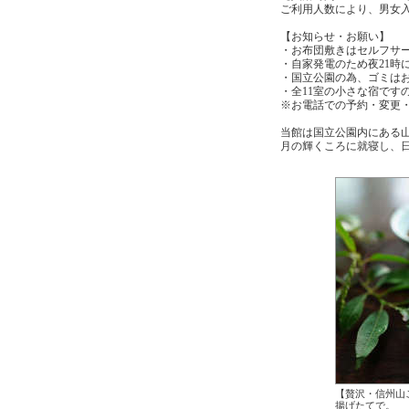
ご利用人数により、男女
【お知らせ・お願い】
・お布団敷きはセルフサ
・自家発電のため夜21
・国立公園の為、ゴミは
・全11室の小さな宿です
※お電話での予約・変更
当館は国立公園内にある
月の輝くころに就寝し、
【贅沢・信州山
揚げたてで。