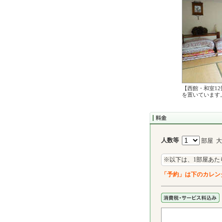
【西館・和室1
を置いています
人数等
部屋 
※以下は、1部屋あた
「予約」は下のカレン