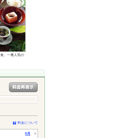
夕食。一番人気の
料金について
9月
>