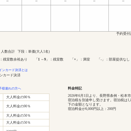
予約受付
人数合計 下段：単価(大人1名)
：残室数余裕あり 「
1
～
9
」：残室数 「
×
」：満室 「-」：部屋提供なし
インカード決済とは
インカード決済
料金特記
子様連れの方へ
2026年6月1日より、長野県条例・松本
大人料金の90％
宿泊税を別途申し受けます。宿泊税は1
下の金額となります。
大人料金の90％
宿泊料金が6,000円以上：200円
大人料金の50％
大人料金の50％