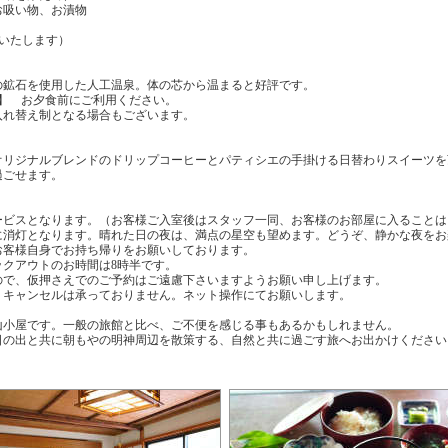
お吸い物、お漬物
いたします）
の鉱石を使用した人工温泉。体の芯から温まると好評です。
:45】 お夕食前にご利用ください。
入れ替え制となる場合もございます。
】
オリジナルブレンドのドリップコーヒーとパティシエの手掛ける日替わりスイーツを
過ごせます。
ービスとなります。（お客様ご入室後はスタッフ一同、お客様のお部屋に入ることは
時に消灯となります。晴れた日の夜は、満点の星空も望めます。どうぞ、静かな夜を
お客様自身でお持ち帰りをお願いしております。
ックアウトのお時間は8時半です。
ので、仮押さえでのご予約はご遠慮下さいますようお願い申し上げます。
・キャンセルは承っておりません。ネット操作にてお願いします。
山小屋です。一般の旅館と比べ、ご不便を感じる事もあるかもしれません。
日の出と共に朝もやの明神周辺を散策する、自然と共に過ごす旅へお出かけください