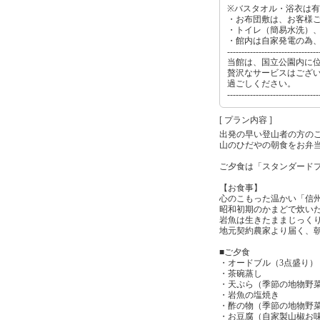
※バスタオル・浴衣は
・お布団敷は、お客様
・トイレ（簡易水洗）
・館内は自家発電の為、
--------------------------------
当館は、国立公園内に
贅沢なサービスはござ
過ごしください。
--------------------------------
[ プラン内容 ]
出発の早い登山者の方の
山のひだやの朝食をお弁
ご夕食は「スタンダード
【お食事】
心のこもった温かい「信
昭和初期のかまどで炊い
岩魚は生きたままじっく
地元契約農家より届く、
■ご夕食
・オードブル（3点盛り）
・茶碗蒸し
・天ぷら（季節の地物野
・岩魚の塩焼き
・酢の物（季節の地物野
・お豆腐（自家製山椒お