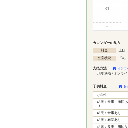
31
カレンダーの見方
料金
上段：
空室状況
「
○
」
支払方法
オンラ
現地決済 / オンラ
子供料金
お
小学生
幼児：食事・布団あ
り
幼児：食事あり
幼児：布団あり
幼児：食事・布団な