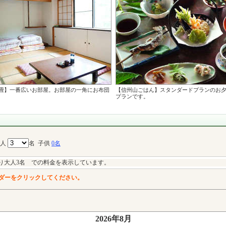
2畳】一番広いお部屋。お部屋の一角にお布団
【信州山ごはん】スタンダードプランのお
。
プランです。
大人
名
子供
0名
り大人3名 での料金を表示しています。
ダーをクリックしてください。
2026年8月