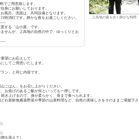
有料でご用意致します。
ご自身にお願いしております。
、お風呂、洗面は、共同設備となります。
上高地の森を歩く静かな時間
21時消灯です。静かな夜をお過ごしください。
-----
位置する「山小屋」です。
いませんが、上高地の自然の中で、ゆっくりとお
-----
ご要望にお応えして、
当にしてご用意いたします。
プラン」と同じ内容です。
州山ごはん」をお召し上がりください。
た、お焦げのあるご飯が何といっても一押しです。
り焼き上げるので、身が柔らかく、骨まで食べられます。
朝どれ新鮮無農薬野菜や季節の山菜料理など、自然の美味しさをそのままご堪能下さ
菜）
菜）
味噌を添えて）