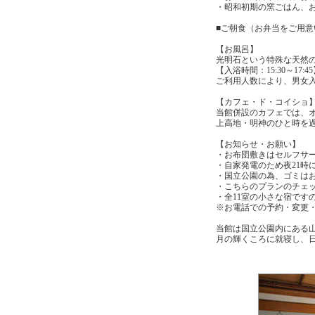
・昭和初期の窯ごはん、
■ご朝食（お弁当をご用意
【お風呂】
光明石という特殊な天然
【入浴時間：15:30～17
ご利用人数により、男女
【カフェ・ド・コイショ
当館併設のカフェでは、
上高地・明神のひと時を
【お知らせ・お願い】
・お布団敷きはセルフサ
・自家発電のため夜21
・国立公園の為、ゴミは
・こちらのプランのチェ
・全11室の小さな宿です
※お電話での予約・変更
当館は国立公園内にある
月の輝くころに就寝し、