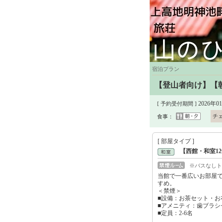
宿泊プラン
【登山者向け】【
2026年0
[ 予約受付期間 ]
チ
食事：
[ 部屋タイプ ]
【西館・和室1
※バスなしト
当館で一番広いお部屋
すめ。
＜禁煙＞
■設備：お茶セット・お
■アメニティ：歯ブラシ
■定員：2-6名