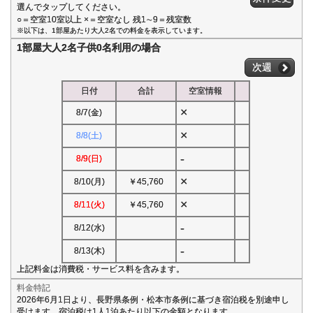
選んでタップしてください。
○＝空室10室以上 ×＝空室なし 残1∼9＝残室数
※以下は、1部屋あたり大人2名での料金を表示しています。
1部屋大人2名子供0名利用の場合
次週
日付
合計
空室情報
×
8/7(金)
×
8/8(土)
-
8/9(日)
×
8/10(月)
￥45,760
×
8/11(火)
￥45,760
-
8/12(水)
-
8/13(木)
上記料金は消費税・サービス料を含みます。
料金特記
2026年6月1日より、長野県条例・松本市条例に基づき宿泊税を別途申し
受けます。宿泊税は1人1泊あたり以下の金額となります。