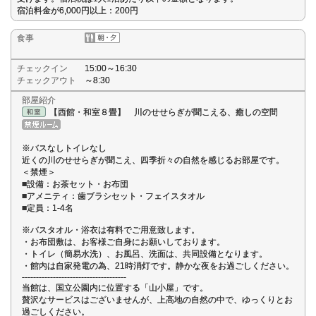
宿泊料金が6,000円以上：200円
食事
チェックイン
15:00～16:30
チェックアウト
～8:30
部屋紹介
【西館・和室８畳】 川のせせらぎが聞こえる、癒しの空間
※バスなしトイレなし
近くの川のせせらぎが聞こえ、四季折々の自然を感じるお部屋です。
＜禁煙＞
■設備：お茶セット・お布団
■アメニティ：歯ブラシセット・フェイスタオル
■定員：1-4名
※バスタオル・浴衣は有料でご用意致します。
・お布団敷は、お客様ご自身にお願いしております。
・トイレ（簡易水洗）、お風呂、洗面は、共同設備となります。
・館内は自家発電の為、21時消灯です。静かな夜をお過ごしください。
-------------------------------------
当館は、国立公園内に位置する「山小屋」です。
贅沢なサービスはございませんが、上高地の自然の中で、ゆっくりとお
過ごしください。