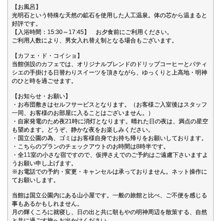
【お風呂】
光明石という特殊な天然の鉱石を使用した人工温泉。体の芯から温まると
好評です。
【入浴時間：15:30～17:45】 お夕食前にご利用ください。
ご利用人数により、男女入れ替え制となる場合もございます。
【カフェ・ド・コイショ】
当館併設のカフェでは、オリジナルブレンドのドリップコーヒーとパティ
シエの手掛ける日替わりスイーツを頂きながら、ゆっくりと上高地・明神
のひと時を過ごせます。
【お知らせ・お願い】
・お布団敷きはセルフサービスとなります。（お客様ご入室後はスタッフ
一同、お客様のお部屋に入ることはございません。）
・自家発電のため夜21時に消灯となります。晴れた日の夜は、満点の星空
も望めます。どうぞ、静かな夜をお楽しみください。
・国立公園の為、ゴミはお客様自身でお持ち帰りをお願いしております。
・こちらのプランのチェックアウトのお時間は8時半です。
・全11室の小さな宿ですので、仮押さえでのご予約はご遠慮下さいますよ
うお願い申し上げます。
※お電話での予約・変更・キャンセルは承っておりません。ネット操作に
てお願いします。
当館は国立公園内にある山小屋です。一般の旅館と比べ、ご不便を感じる
事もあるかもしれません。
月の輝くころに就寝し、日の出と共に朝もやの明神周辺を散策する、自然
と共に過ごす旅へお出かけください。