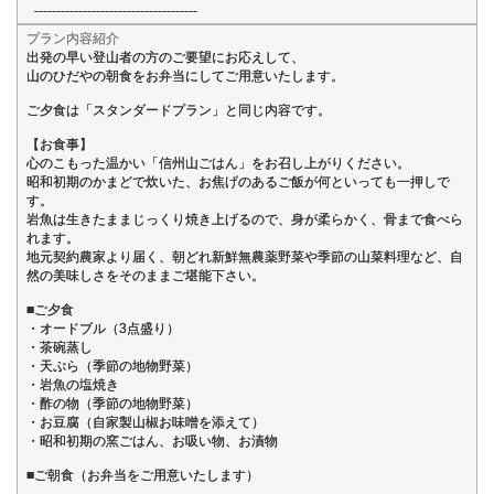
-------------------------------------
プラン内容紹介
出発の早い登山者の方のご要望にお応えして、
山のひだやの朝食をお弁当にしてご用意いたします。
ご夕食は「スタンダードプラン」と同じ内容です。
【お食事】
心のこもった温かい「信州山ごはん」をお召し上がりください。
昭和初期のかまどで炊いた、お焦げのあるご飯が何といっても一押しで
す。
岩魚は生きたままじっくり焼き上げるので、身が柔らかく、骨まで食べら
れます。
地元契約農家より届く、朝どれ新鮮無農薬野菜や季節の山菜料理など、自
然の美味しさをそのままご堪能下さい。
■ご夕食
・オードブル（3点盛り）
・茶碗蒸し
・天ぷら（季節の地物野菜）
・岩魚の塩焼き
・酢の物（季節の地物野菜）
・お豆腐（自家製山椒お味噌を添えて）
・昭和初期の窯ごはん、お吸い物、お漬物
■ご朝食（お弁当をご用意いたします）