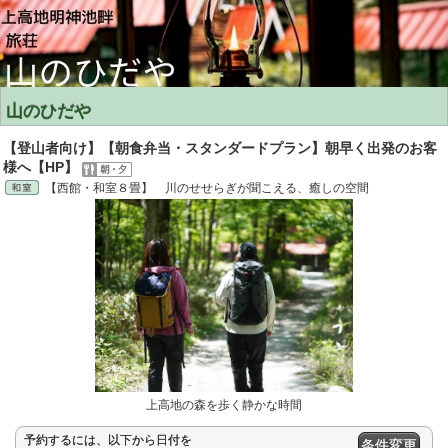
山のひだや
【登山者向け】【朝食弁当・スタンダードプラン】朝早く出発のお客
様へ【HP】
【西館・和室８畳】 川のせせらぎが聞こえる、癒しの空間
上高地の森を歩く静かな時間
予約するには、以下から日付を
条件変更