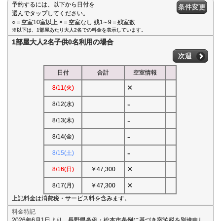
予約するには、以下から日付を
条件変更
選んでタップしてください。
○＝空室10室以上 ×＝空室なし 残1∼9＝残室数
※以下は、1部屋あたり大人2名での料金を表示しています。
1部屋大人2名子供0名利用の場合
次週
日付
合計
空室情報
×
8/11(火)
-
8/12(水)
-
8/13(木)
-
8/14(金)
-
8/15(土)
×
8/16(日)
￥47,300
×
8/17(月)
￥47,300
上記料金は消費税・サービス料を含みます。
料金特記
2026年6月1日より、長野県条例・松本市条例に基づき宿泊税を別途申し