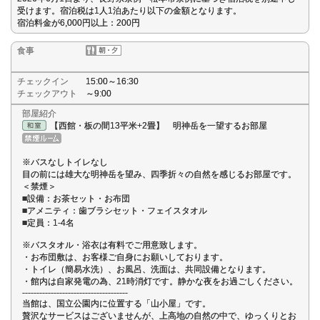
受けます。宿泊税は1人1泊あたり以下の金額となります。
宿泊料金が6,000円以上：200円
食事
チェックイン
15:00～16:30
チェックアウト
～9:00
部屋紹介
【西館・板の間13平米+2畳】 明神岳を一望するお部屋
※バスなしトイレなし
目の前には雄大な明神岳を望み、四季折々の自然を感じるお部屋です。
＜禁煙＞
■設備：お茶セット・お布団
■アメニティ：歯ブラシセット・フェイスタオル
■定員：1-4名
※バスタオル・浴衣は有料でご用意致します。
・お布団敷は、お客様ご自身にお願いしております。
・トイレ（簡易水洗）、お風呂、洗面は、共同設備となります。
・館内は自家発電の為、21時消灯です。静かな夜をお過ごしください。
-------------------------------------
当館は、国立公園内に位置する「山小屋」です。
贅沢なサービスはございませんが、上高地の自然の中で、ゆっくりとお