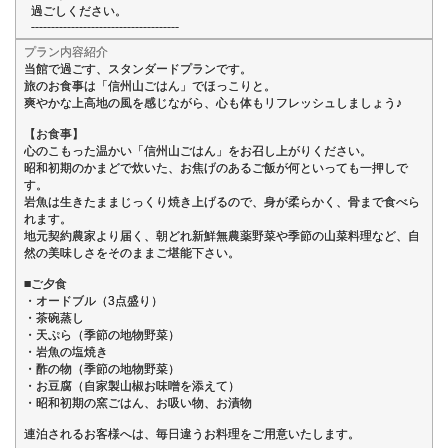
過ごしください。
-------------------------------------
プラン内容紹介
当館で過ごす、スタンダードプランです。
旅のお食事は「信州山ごはん」でほっこりと。
爽やかな上高地の風を感じながら、心も体もリフレッシュしましょう♪
【お食事】
心のこもった温かい「信州山ごはん」をお召し上がりください。
昭和初期のかまどで炊いた、お焦げのあるご飯が何といっても一押しで
す。
岩魚は生きたままじっくり焼き上げるので、身が柔らかく、骨まで食べら
れます。
地元契約農家より届く、朝どれ新鮮無農薬野菜や季節の山菜料理など、自
然の美味しさをそのままご堪能下さい。
■ご夕食
・オードブル（3点盛り）
・茶碗蒸し
・天ぷら（季節の地物野菜）
・岩魚の塩焼き
・酢の物（季節の地物野菜）
・お豆腐（自家製山椒お味噌を添えて）
・昭和初期の窯ごはん、お吸い物、お漬物
連泊されるお客様へは、毎日違うお料理をご用意いたします。