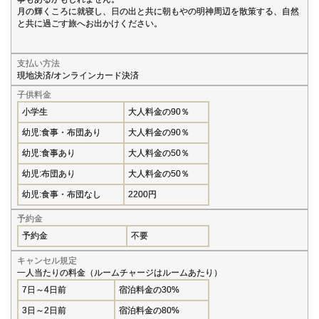
月の輝くころに就寝し、日の出と共に朝もやの明神周辺を散策する、自然
と共に過ごす旅へお出かけください。
支払い方法
現地決済/オンラインカード決済
子供料金
小学生
大人料金の90％
幼児:食事・布団あり
大人料金の90％
幼児:食事あり
大人料金の50％
幼児:布団あり
大人料金の50％
幼児:食事・布団なし
2200円
予約金
予約金
不要
キャンセル規定
一人当たりの料金（ルームチャージはルームあたり）
7日～4日前
宿泊料金の30%
3日～2日前
宿泊料金の80%