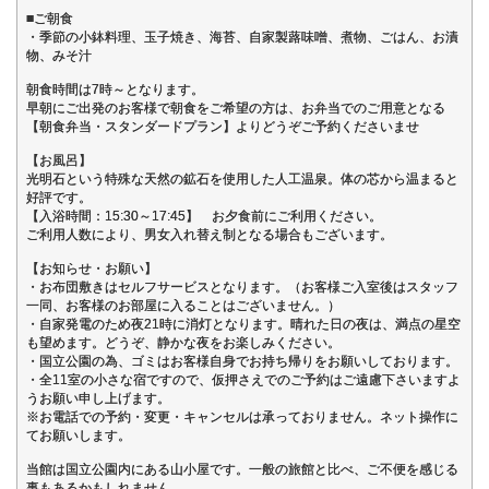
■ご朝食
・季節の小鉢料理、玉子焼き、海苔、自家製蕗味噌、煮物、ごはん、お漬
物、みそ汁
朝食時間は7時～となります。
早朝にご出発のお客様で朝食をご希望の方は、お弁当でのご用意となる
【朝食弁当・スタンダードプラン】よりどうぞご予約くださいませ
【お風呂】
光明石という特殊な天然の鉱石を使用した人工温泉。体の芯から温まると
好評です。
【入浴時間：15:30～17:45】 お夕食前にご利用ください。
ご利用人数により、男女入れ替え制となる場合もございます。
【お知らせ・お願い】
・お布団敷きはセルフサービスとなります。（お客様ご入室後はスタッフ
一同、お客様のお部屋に入ることはございません。）
・自家発電のため夜21時に消灯となります。晴れた日の夜は、満点の星空
も望めます。どうぞ、静かな夜をお楽しみください。
・国立公園の為、ゴミはお客様自身でお持ち帰りをお願いしております。
・全11室の小さな宿ですので、仮押さえでのご予約はご遠慮下さいますよ
うお願い申し上げます。
※お電話での予約・変更・キャンセルは承っておりません。ネット操作に
てお願いします。
当館は国立公園内にある山小屋です。一般の旅館と比べ、ご不便を感じる
事もあるかもしれません。