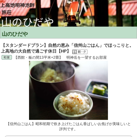
山のひだや
【スタンダードプラン】自然の恵み「信州山ごはん」でほっこりと。
上高地の大自然で過ごす休日【HP】
【西館・板の間13平米+2畳】 明神岳を一望するお部屋
【信州山ごはん】昭和初期で炊き上げたごはん香ばしいお焦げが美味しいと
評判です。