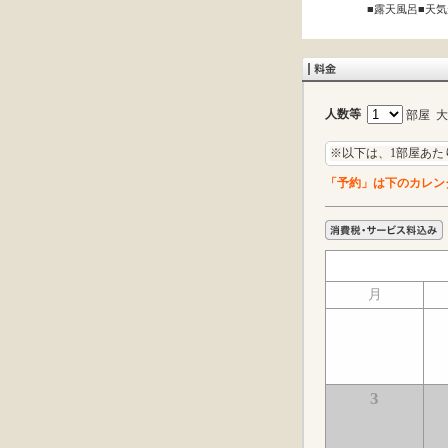
■露天風呂■天
人数等
部屋 
※以下は、1部屋あた
「予約」は下のカレン
月
3