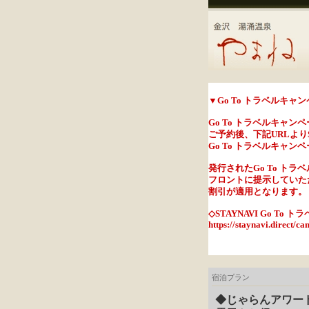
▼Go To トラベルキ
Go To トラベルキャ
ご予約後、下記URLよりS
Go To トラベルキャ
発行されたGo To ト
フロントに提示していただ
割引が適用となります。
◇STAYNAVI Go 
https://staynavi.direct/c
宿泊プラン
◆じゃらんアワード