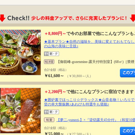
＋8,800円～
で今のお部屋で他にこんなプランも
★基本プラン★自然の滋味を、美味に変えておもてなし
の山海の美味に舌鼓♪
【御前峰-gozenmine-露天付特別室】(68㎡)［禁
合計金額（税込）
￥61,600～
（￥30,800～/人）
＋2,200円～
で他にこんなプランに宿泊できます
★囲炉裏でほっこり☆デラックス★山音名物！いろりで
登の幸大盤振舞♪あわびも特選牛も堪能♪
【夢二-yumezi-】×『貸切露天45分付』（和室1
合計金額（税込）
￥55,000～
（￥27,500～/人）