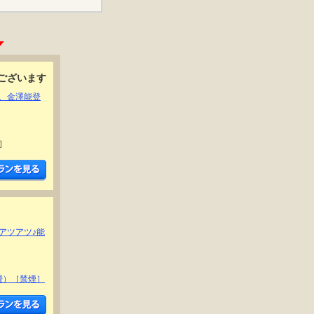
ございます
、金澤能登
煙］
アツアツ♪能
0畳）［禁煙］