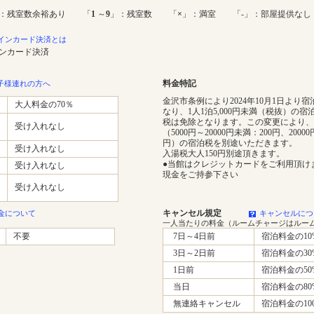
：残室数余裕あり 「
1
～
9
」：残室数 「
×
」：満室 「-」：部屋提供なし
インカード決済とは
インカード決済
料金特記
子様連れの方へ
金沢市条例により2024年10月1日より
大人料金の70％
なり、1人1泊5,000円未満（税抜）の
税は免除となります。この変更により、
受け入れなし
（5000円～20000円未満：200円、2000
円）の宿泊税を別途いただきます。
受け入れなし
入湯税大人150円別途頂きます。
●当館はクレジットカードをご利用頂け
受け入れなし
現金をご持参下さい
受け入れなし
キャンセル規定
金について
キャンセルにつ
一人当たりの料金（ルームチャージはルー
不要
7日～4日前
宿泊料金の10
3日～2日前
宿泊料金の30
1日前
宿泊料金の50
当日
宿泊料金の80
無連絡キャンセル
宿泊料金の10