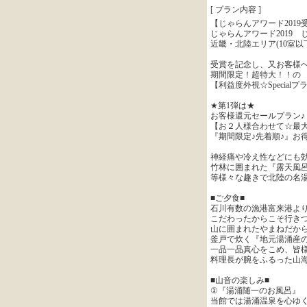
[ プラン内容 ]
【じゃらんアワード201
じゃらんアワード2019 じ
近畿・北陸エリア(10室
受賞を記念し、又お客様
期間限定！超特大！！の
【利益度外視☆Specia
★第1弾は★
お客様還元セールプラン♪
【お２人様合わせて☆最大！8
『期間限定♪先着順♪』お
神経痛や冷え性などにも
竹林に囲まれた『露天風
等様々な趣きで北陸の名湯
■ご夕食■
石川有数の漁港富来港よ
こだわったからこそ行き
山に囲まれたやまねだか
釜戸で炊く『地元湯涌産
一品一品真心をこめ、皆様
料理長が腕をふるった山
■山音の楽しみ■
①『湯涌随一のお風呂』
当館では湯涌温泉を心ゆ