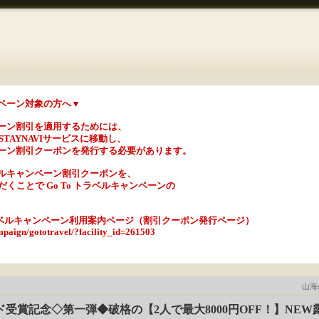
ャンペーン対象の方へ▼
ンペーン割引を適用するためには、
TAYNAVIサービスに移動し、
ンペーン割引クーポンを発行する必要があります。
ラベルキャンペーン割引クーポンを、
くことで Go To トラベルキャンペーンの
To トラベルキャンペーン利用案内ページ（割引クーポン発行ページ）
ampaign/gototravel/?facility_id=261503
山海
受賞記念◇第一弾◆破格の【2人で最大8000円OFF！】NE