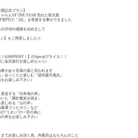
9受賞記念プラン】
ゃらんOF THE YEAR 売れた宿大賞
以下部門)で「2位」を受賞する事ができました
への日頃の感謝を込めまして
lプラン】をご用意しました☆
,000円OFF！】のSpecialプライス！！
得に金沢旅行が楽しめちゃう♪
効果があり百薬の湯と言われます
呂』ゆっくりと楽しむ『貸切露天風呂』
をお楽しみ下さい♪
り直送する『日本海の幸』
ついた『囲炉裏炭火焼き』
ら楽しめる『山の幸』
の厳選コシヒカリ』など
の“うまい”の一言の為に
海の幸をお楽しみ下さい
くまでお楽しみ頂く為、内風呂はもちろんのこと