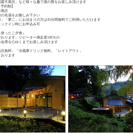
切露天風呂」など様々な趣で湯の贅をお楽しみ頂けます
料予約制】
お風呂
陸の名湯をお愉しみ下さい
」「夢二」にお泊まりの方は45分間無料でご利用いただけます
ェックイン時にお申込み可
に使ったご夕食』
わります。リピーター満足度100％の
い会席を心ゆくまでお楽しみ頂けます
風呂無料」「冷蔵庫ドリンク無料」「レイトアウト」
ております