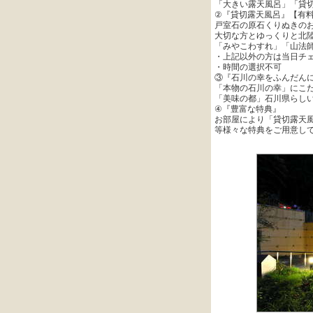
「大きい露天風呂」「貸
②『貸切露天風呂』【有
戸室石の原石くりぬきの
大切な方とゆっくりと北
「みやこわすれ」「山法師
・上記以外の方は当日チ
・時間の選択不可
③『石川の幸をふんだん
「本物の石川の幸」にこだ
「美味の都」石川県らし
④『豊富な特典』
お部屋により「貸切露天
等様々な特典をご用意し