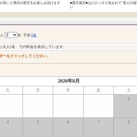
気が良いと満天の星空をお楽しみ頂けます
■露天風呂■山にひっそり包まれて“美人の湯
い
大人
名
子供
0名
り大人2名 での料金を表示しています。
ダーをクリックしてください。
2026年8月
火
水
木
金
土
1
4
5
6
7
8