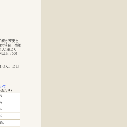
宿泊税が変更と
宿泊の場合、宿泊
1人1泊当り
0円以上：500
ません。当日
いて
ムあたり）
%
%
%
%
0%