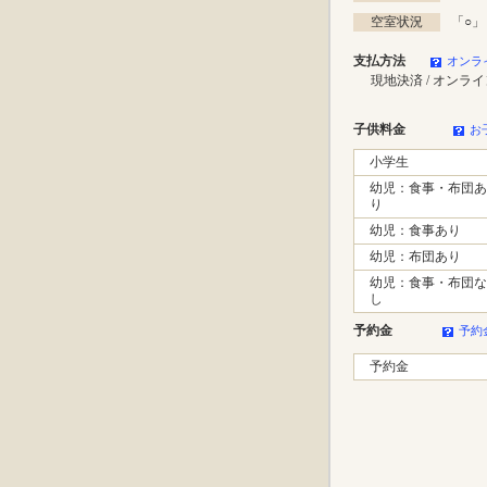
空室状況
「
○
」
支払方法
オンラ
現地決済 / オンラ
子供料金
お
小学生
幼児：食事・布団あ
り
幼児：食事あり
幼児：布団あり
幼児：食事・布団な
し
予約金
予約
予約金