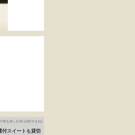
の幸を楽しむ宿 山音(やまね)
W露付スイートも貸切