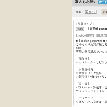
露天もお得♪
チ
食事：
[ 部屋タイプ ]
【御前峰-goze
■【御前峰-gozenmine-■(
ごゆっくりお寛ぎ頂け
別室。
専用の露天風呂でのん
【間取り】
ベッドルーム・リビン
【お部屋特典】
冷蔵庫ドリンク無料
お部屋備え付けのドリ
【設 備】
バスルーム・冷蔵庫・
ウォシュレットトイレ
【アメニティ】
タオル・バスタオル・