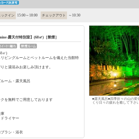
15:00～18:00
～10:30
ェックイン
チェックアウト
nmine-露天付特別室】(68㎡)［禁煙］
68㎡)
るリビングルームとベットルームを備えた当館特
びりと湯浴みお楽しみ頂けます。
グルーム・露天風呂
■露天風呂■四季折々の山の変
ンクを無料でご用意しております
くり日々の疲れを癒して下さい
金庫
・ドライヤー
歯ブラシ・浴衣