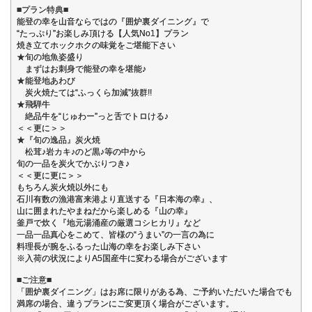
■プラン特典■
能登の幸を山音ならではの『囲炉裏ダイニング』で
“たっぷり”お楽しみ頂ける【人気No1】プラン
焼き立てホックホクの味覚をご堪能下さい
★旬の地魚姿盛り
まずはお刺身で能登の幸を堪能♪
★能登地あわび
炭火焼たては“ふっくら加減”抜群!!
★飛騨牛
絶品牛を“じゅわー”っと舌でトロける♪
＜＜更に＞＞
★『旬の逸品』炭火焼
松茸♪岩カキ♪のど黒♪等の中から
旬の一品を炭火でかぶりつき♪
＜＜更に更に＞＞
もちろん炭火焼以外にも
石川有数の漁港富来港より直送する『日本海の幸』、
山に囲まれたやまねだから楽しめる『山の幸』
釜戸で炊く『地元湯涌産の厳選コシヒカリ』など
一品一品真心をこめて、皆様の“うまい”の一言の為に
料理長が腕をふるった山海の幸をお楽しみ下さい
※入荷の状況によりA5国産牛に変わる場合がございます
■ご注意■
「囲炉裏ダイニング」はお席に限りがある為、ご予約いただいた場合でも
満席の場合、違うプランにご変更頂く場合がございます。