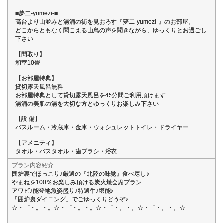
■夢二-yumezi-■
高台より山並みと湯涌の街を見おろす『夢二-yumezi-』のお部屋。
どこからともなく聞こえる山鳥の声を聞きながら、ゆっくりとお過ごし
下さい
【間取り】
和室10畳
【お部屋特典】
貸切露天風呂無料
お部屋特典として貸切露天風呂を45分間ご利用頂けます
湯涌の美肌の湯を大切な方とゆっくりお楽しみ下さい
【設 備】
バスルーム・冷蔵庫・金庫・ウォシュレットトイレ・ドライヤー
【アメニティ】
タオル・バスタオル・歯ブラシ・浴衣
プラン内容紹介
囲炉裏でほっこり♪厳選の『北陸の味覚』食べ尽し♪
やまねを100％お楽しみ頂ける炭火焼会席プラン
アワビ♪能登地魚姿盛り♪特選牛♪堪能♪
「囲炉裏ダイニング」でごゆっくりどうぞ♪
☆・゜・。・。☆・゜・。・。☆・゜・。・。☆・゜・。・。☆