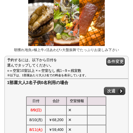
朝獲れ地魚♪極上牛♪活あわび♪大盤振舞でたっぷりお楽しみ下さい
予約するには、以下から日付を
条件変更
選んでタップしてください。
○＝空室10室以上 ×＝空室なし 残1∼9＝残室数
※以下は、1部屋あたり大人2名での料金を表示しています。
1部屋大人2名子供0名利用の場合
次週
日付
合計
空室情報
×
8/9(日)
×
8/10(月)
￥68,200
×
8/11(火)
￥59,400