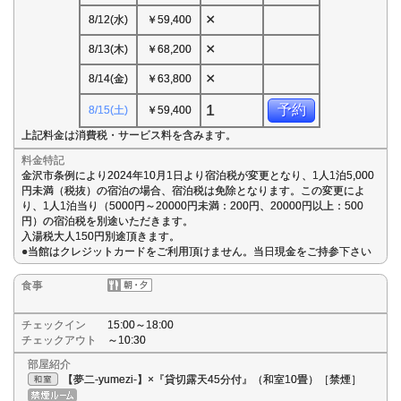
×
8/12(水)
￥59,400
×
8/13(木)
￥68,200
×
8/14(金)
￥63,800
1
予約
8/15(土)
￥59,400
上記料金は消費税・サービス料を含みます。
料金特記
金沢市条例により2024年10月1日より宿泊税が変更となり、1人1泊5,000
円未満（税抜）の宿泊の場合、宿泊税は免除となります。この変更によ
り、1人1泊当り（5000円～20000円未満：200円、20000円以上：500
円）の宿泊税を別途いただきます。
入湯税大人150円別途頂きます。
●当館はクレジットカードをご利用頂けません。当日現金をご持参下さい
食事
チェックイン
15:00～18:00
チェックアウト
～10:30
部屋紹介
【夢二-yumezi-】×『貸切露天45分付』（和室10畳）［禁煙］