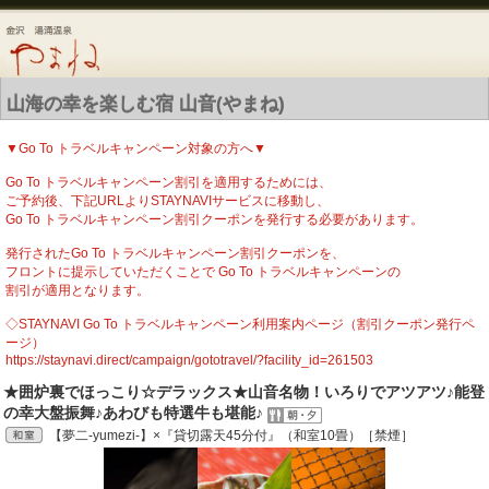
山海の幸を楽しむ宿 山音(やまね)
▼Go To トラベルキャンペーン対象の方へ▼
Go To トラベルキャンペーン割引を適用するためには、
ご予約後、下記URLよりSTAYNAVIサービスに移動し、
Go To トラベルキャンペーン割引クーポンを発行する必要があります。
発行されたGo To トラベルキャンペーン割引クーポンを、
フロントに提示していただくことで Go To トラベルキャンペーンの
割引が適用となります。
◇STAYNAVI Go To トラベルキャンペーン利用案内ページ（割引クーポン発行ペ
ージ）
https://staynavi.direct/campaign/gototravel/?facility_id=261503
★囲炉裏でほっこり☆デラックス★山音名物！いろりでアツアツ♪能登
の幸大盤振舞♪あわびも特選牛も堪能♪
【夢二-yumezi-】×『貸切露天45分付』（和室10畳）［禁煙］