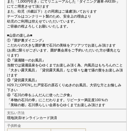
また「1,000円引き」にてリニューアルした「ダイニング通草-AKEBI-」
にてご用意させて頂けます
また、幼児（6歳以下）との同席はご遠慮頂いております
テーブルはコンクリート製のため、安全上の理由より
幼児のご利用は控えせていただいています。
ご容赦の程よろしくお願いいたします。
■山音の楽しみ■
①『囲炉裏ダイニング』
こだわりの大きな囲炉裏で石川の美味をアツアツでお楽しみ頂けます
(お席に限りがございます、囲炉裏会席をご予約いただいた方が優先とな
ります)
②『湯涌随一のお風呂』
当館では湯涌温泉を心ゆくまでお楽しみ頂く為、内風呂はもちろんのこと
「大きい露天風呂」「貸切露天風呂」など様々な趣で湯の贅をお楽しみ頂
けます
③『貸切露天風呂』
H29.7にOPENした戸室石の原石くりぬきのお風呂。大切な方とお愉しみ
下さい
④『石川の幸をふんだんに使ったご夕食』
「本物の石川の幸」にこだわります。リピーター満足度100％の
「美味の都」石川県らしい会席を心ゆくまでお楽しみ頂けます
支払い方法
現地決済/オンラインカード決済
子供料金