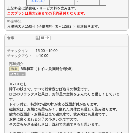
-
8/15(土)
上記料金は消費税・サービス料を含みます。
このプランは最大2泊までの予約受付となります。
料金特記
入湯税大人150円（子供無料（0～12歳））別途頂きます。
食事
チェックイン
15:00～19:00
チェックアウト
～10:00
部屋紹介
8畳和室（トイレ,洗面所付/禁煙）
※バスなし
障子の桟まで、すべて総青森ひば造りの和室です。
ひばのリラックス効果は、お部屋の空気をふんわりと優しくしていま
す。
トイレ付と、特別な”磁気水”が出る洗面所付があります。
磁気水は、お肌にも柔らかく、疲れたお体にも優しく染み渡ります。
館内の洗面所・お風呂は全て磁気水で、飲み水にも最適です。
お体に良くまわる分子の小さい水ですので、
その柔らかさ＆優しさは、洗顔で実感できると思います。