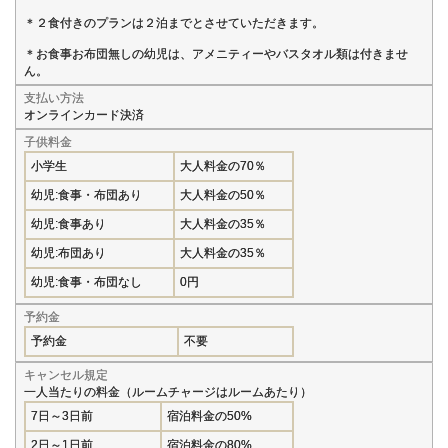
＊２食付きのプランは２泊までとさせていただきます。
＊お食事お布団無しの幼児は、アメニティーやバスタオル類は付きませ
ん。
支払い方法
オンラインカード決済
子供料金
小学生
大人料金の70％
幼児:食事・布団あり
大人料金の50％
幼児:食事あり
大人料金の35％
幼児:布団あり
大人料金の35％
幼児:食事・布団なし
0円
予約金
予約金
不要
キャンセル規定
一人当たりの料金（ルームチャージはルームあたり）
7日～3日前
宿泊料金の50%
2日～1日前
宿泊料金の80%