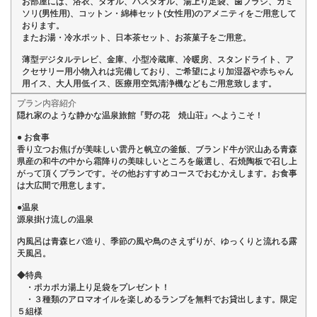
お部屋には、浴衣、タオル、バスタオル、湯上り足袋、歯ブラシ、カミ
ソリ(男性用)、コットン・綿棒セット(女性用)のアメニティをご用意して
おります。
またお湯・冷水ポット、日本茶セット、お茶菓子をご用意。
薄型デジタルテレビ、金庫、小型冷蔵庫、冷暖房、スタンドライト、ア
クセサリー用小物入れは完備しており、ご希望により加湿器や赤ちゃん
用イス、大人用低イス、医療用空気清浄機などもご用意致します。
プラン内容紹介
隠れ家のような静かな温泉旅館『野の花 焼山荘』へようこそ！
● お食事
香り立つお焦げが美味しい雲丹と帆立の釜飯、ブランド牛が沢山ある青森
県産の和牛の中から霜降りの美味しいところを厳選し、石焼陶板で召し上
がって頂くプランです。その他おすすめコースでおむかえします。お食事
は大広間で用意します。
●温泉
源泉掛け流しの温泉
内風呂は青森ヒバ造り、季節の風や鳥のさえずりが、ゆっくりと流れる露
天風呂。
◆特典
・ポカポカ湯上り足袋をプレゼント！
・３種類のアロマオイルを楽しめるランプを無料でお貸出します。限定
５組様