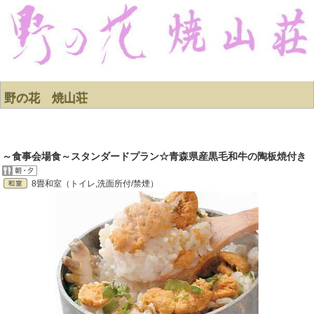
野の花 焼山荘
～食事会場食～スタンダードプラン☆青森県産黒毛和牛の陶板焼付き
8畳和室（トイレ,洗面所付/禁煙）