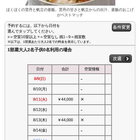
ほくほくの雲丹と帆立の釜飯。雲丹の甘さと帆立からの出汁、釜飯のおこげ
がベストマッチ
予約するには、以下から日付を
条件変更
選んでタップしてください。
○＝空室10室以上 ×＝空室なし 残1∼9＝残室数
※以下は、1部屋あたり大人2名での料金を表示しています。
1部屋大人2名子供0名利用の場合
次週
日付
合計
空室情報
-
8/9(日)
-
8/10(月)
×
8/11(火)
￥44,000
-
8/12(水)
×
8/13(木)
￥44,000
-
8/14(金)