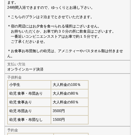
ます。
24時間入浴できますので、ゆっくりとお過し下さい。
＊こちらのプランは２泊までとさせていただきます。
＊宿の周辺にはお夕食を食べられる場所はございません。
お持ちいただくか、お車で約３０分の所に飲食店はございます。
一番近いコンビニエンスストアはお車で約１５分です。
ご了承くださいませ。
＊お食事お布団無しの幼児は、アメニティーやバスタオル類は付きませ
ん。
支払い方法
オンラインカード決済
子供料金
小学生
大人料金の100％
幼児:食事・布団あり
大人料金の80％
幼児:食事あり
大人料金の60％
幼児:布団あり
3500円
幼児:食事・布団なし
1500円
予約金