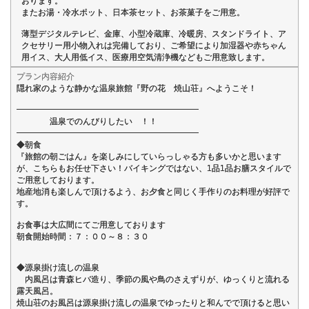
おります。
またお湯・冷水ポット、日本茶セット、お茶菓子をご用意。
薄型デジタルテレビ、金庫、小型冷蔵庫、冷暖房、スタンドライト、ア
クセサリー用小物入れは完備しており、ご希望により加湿器や赤ちゃん
用イス、大人用低イス、医療用空気清浄機などもご用意致します。
プラン内容紹介
隠れ家のような静かな温泉旅館『野の花 焼山荘』へようこそ！
━━━━━━━━━━━━━━━━━━━━━━
温泉でのんびりしたい ！！
━━━━━━━━━━━━━━━━━━━━━━
◆朝食
『旅館の朝ごはん』を楽しみにしていらっしゃる方も多いかと思います
が、こちらもお任せ下さい！バイキングではない、1品1品お膳スタイルで
ご用意しております。
地産地消も楽しんで頂けるよう、お夕食と同じく手作りのお料理が好評で
す。
お食事は大広間にてご用意しております
朝食開始時間：７：００～８：３０
◆源泉掛け流しの温泉
内風呂は青森ヒバ造り、季節の風や鳥のさえずりが、ゆっくりと流れる
露天風呂。
焼山荘のお風呂は源泉掛け流しの温泉でゆったりと和んでで頂けると思い