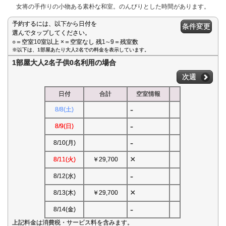
女将の手作りの小物ある素朴な和室。のんびりとした時間があります。
予約するには、以下から日付を
条件変更
選んでタップしてください。
○＝空室10室以上 ×＝空室なし 残1∼9＝残室数
※以下は、1部屋あたり大人2名での料金を表示しています。
1部屋大人2名子供0名利用の場合
次週
日付
合計
空室情報
-
8/8(土)
-
8/9(日)
-
8/10(月)
×
8/11(火)
￥29,700
-
8/12(水)
×
8/13(木)
￥29,700
-
8/14(金)
上記料金は消費税・サービス料を含みます。