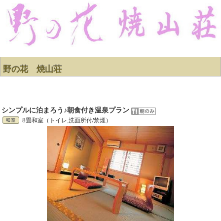
野の花 焼山荘
シンプルに泊まろう♪朝食付き温泉プラン
8畳和室（トイレ,洗面所付/禁煙）