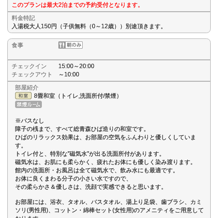
このプランは最大2泊までの予約受付となります。
料金特記
入湯税大人150円（子供無料（0～12歳））別途頂きます。
食事
チェックイン
15:00～20:00
チェックアウト
～10:00
部屋紹介
8畳和室（トイレ,洗面所付/禁煙）
※バスなし
障子の桟まで、すべて総青森ひば造りの和室です。
ひばのリラックス効果は、お部屋の空気をふんわりと優しくしていま
す。
トイレ付と、特別な”磁気水”が出る洗面所付があります。
磁気水は、お肌にも柔らかく、疲れたお体にも優しく染み渡ります。
館内の洗面所・お風呂は全て磁気水で、飲み水にも最適です。
お体に良くまわる分子の小さい水ですので、
その柔らかさ＆優しさは、洗顔で実感できると思います。
お部屋には、浴衣、タオル、バスタオル、湯上り足袋、歯ブラシ、カミ
ソリ(男性用)、コットン・綿棒セット(女性用)のアメニティをご用意して