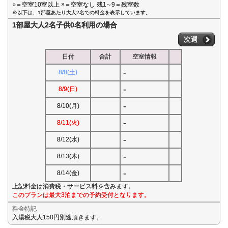
○＝空室10室以上 ×＝空室なし 残1∼9＝残室数
※以下は、1部屋あたり大人2名での料金を表示しています。
1部屋大人2名子供0名利用の場合
次週
日付
合計
空室情報
-
8/8(土)
-
8/9(日)
-
8/10(月)
-
8/11(火)
-
8/12(水)
-
8/13(木)
-
8/14(金)
上記料金は消費税・サービス料を含みます。
このプランは最大3泊までの予約受付となります。
料金特記
入湯税大人150円別途頂きます。