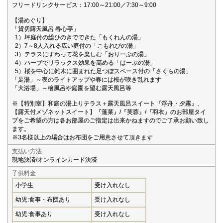
フリードリンクサービス：17:00～21:00／7:30～9:00
【湯めぐり】
「貸切露天風呂 春心亭」
1）坪庭付の総ひのきでできた「もくれんの湯」
2）7～8人入れる広い庭付の「こもれびの湯」
3）テラスにすわって花を楽しむ「おりーぶの湯」
4）ハーブでリラックス効果を高める「はーぶの湯」
5）桜を中心に雑木に囲まれた足つぼスペース付の「さくらの湯」
「足湯」～夜のライトアップや春には桜が咲き乱れます
「大浴場」～檜風呂や庭園を望む露天風呂等
※【特別室】和庭の湯上りテラス＋露天風呂スイート『浮舟・夕霧』、
【露天付メゾネットスイート】『蓬莱』/『芙蓉』/『羽衣』のお部屋タイ
プをご希望の方は各お部屋のご指定は出来かねますのでご了承お願い致し
ます。
※3名様以上の場合はお布団をご用意させて頂きます
支払い方法
現地決済/オンラインカード決済
子供料金
小学生
受け入れなし
幼児:食事・布団あり
受け入れなし
幼児:食事あり
受け入れなし