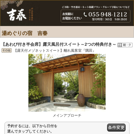
湯めぐりの宿 吉春
【あわび付き半会席】露天風呂付スイート～2つの特典付き～
【露天付メゾネットスイート】離れ風客室『隅田』
メインアプローチ
予約するには、以下から日付を
条件変更
選んでタップしてください。