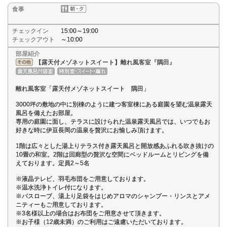
食事
チェックイン
15:00～19:00
チェックアウト
～10:00
部屋紹介
【露天付メゾネットスイート】離れ風客室『隅田』
離れ風客室「露天付メゾネットスイート 隅田」
3000坪の敷地の中に別棟のように建つ客室棟にある庭園を望む温泉露天
風呂を備えたお部屋。
専用の庭園に面し、テラスに設けられた温泉露天風呂では、いつでもお
好きな時に伊豆長岡の温泉を贅沢にお愉しみ頂けます。
1階は広々とした湯上りテラス付き露天風呂と開放感あふれる吹き抜けの
10畳の和室。2階は回廊型の贅沢な空間にベッドルームとリビングを備
えております。定員2～5名
※液晶テレビ、羽毛布団をご用意しております。
※温水洗浄トイレ付になります。
※バスローブ、湯上り足袋をはじめアロマのシャンプー・リンスとアメ
ニティーもご用意しております。
※3名様以上の場合はお布団をご用意させて頂きます。
※お子様（12歳未満）のご利用はご遠慮いただいております。