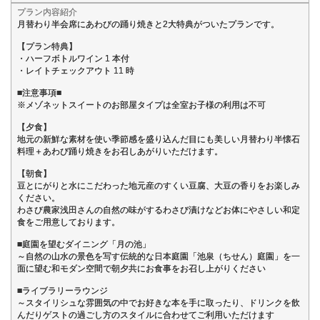
プラン内容紹介
月替わり半会席にあわびの踊り焼きと2大特典がついたプランです。
【プラン特典】
・ハーフボトルワイン 1 本付
・レイトチェックアウト 11 時
■注意事項■
※メゾネットスイートのお部屋タイプは全室お子様の利用は不可
【夕食】
地元の新鮮な素材を使い季節感を盛り込んだ目にも美しい月替わり半懐石
料理＋あわび踊り焼きをお召しあがりいただけます。
【朝食】
豆とにがりと水にこだわった地元産のすくい豆腐、大豆の香りをお楽しみ
ください。
わさび農家浅田さんの自然の味がするわさび漬けなどお体にやさしい和定
食をご用意しております。
■庭園を望むダイニング「月の池」
～自然の山水の景色を写す伝統的な日本庭園「池泉（ちせん）庭園」を一
面に望む和モダン空間で朝夕共にお食事をお召し上がりください
■ライブラリーラウンジ
～スタイリシュな雰囲気の中でお好きな本を手に取ったり、ドリンクを飲
んだりゲストの過ごし方のスタイルに合わせてご利用いただけます