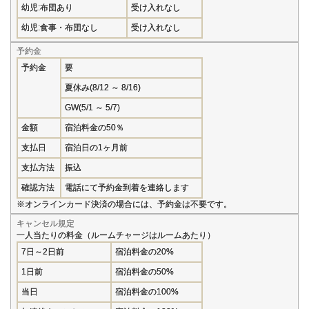
幼児:布団あり
受け入れなし
幼児:食事・布団なし
受け入れなし
予約金
予約金
要
夏休み(8/12 ～ 8/16)
GW(5/1 ～ 5/7)
金額
宿泊料金の50％
支払日
宿泊日の1ヶ月前
支払方法
振込
確認方法
電話にて予約金到着を連絡します
※オンラインカード決済の場合には、予約金は不要です。
キャンセル規定
一人当たりの料金（ルームチャージはルームあたり）
7日～2日前
宿泊料金の20%
1日前
宿泊料金の50%
当日
宿泊料金の100%