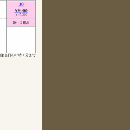
30
￥94,600
￥47,300
1
残り
部屋
泊当日の15時00分まで