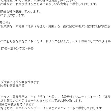
った地元産のすくい豆腐、大豆の香りをお楽しみください。
然の味がするわさび漬けなどお体にやさしい和定食をご用意しております。
岡県産食材を使用しております。
月により異なります。
月の池」
す伝統的な日本庭園「池泉（ちせん）庭園」を一面に望む和モダン空間で朝夕共にお
の中でお好きな本を手に取ったり、ドリンクを飲んだりゲストの過ごし方のスタイル
0～21:00／7:30～9:00
ップや春には桜が咲き乱れます
園を望む露天風呂等
テラス＋露天風呂スイート『浮舟・夕霧』、【露天付メゾネットスイート】『蓬莱』
は各お部屋のご指定は出来かねますのでご了承お願い致します。
団をご用意させて頂きます
袋をはじめアロマのシャンプー・リンスとアメニティーもご用意しております