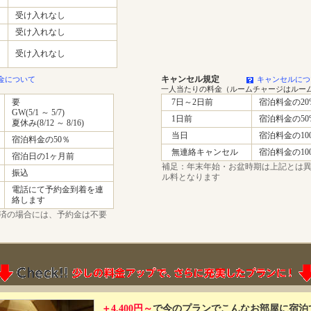
受け入れなし
受け入れなし
受け入れなし
キャンセル規定
金について
キャンセルにつ
一人当たりの料金（ルームチャージはルー
要
7日～2日前
宿泊料金の20
GW(5/1 ～ 5/7)
1日前
宿泊料金の50
夏休み(8/12 ～ 8/16)
当日
宿泊料金の10
宿泊料金の50％
無連絡キャンセル
宿泊料金の10
宿泊日の1ヶ月前
補足：年末年始・お盆時期は上記とは
振込
ル料となります
電話にて予約金到着を連
絡します
済の場合には、予約金は不要
＋4,400円～
で今のプランでこんなお部屋に宿泊