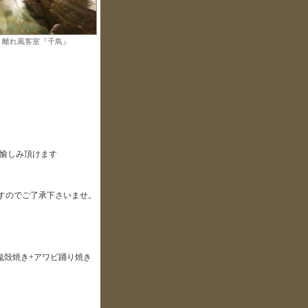
】離れ風客室『千鳥』
愉しみ頂けます
なりますのでご了承下さいませ。
鬼殻焼き+アワビ踊り焼き