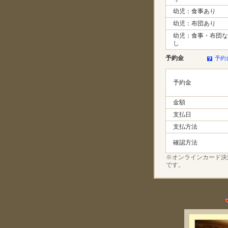
幼児：食事あり
幼児：布団あり
幼児：食事・布団な
し
予約金
予約
予約金
金額
支払日
支払方法
確認方法
※オンラインカード決
です。