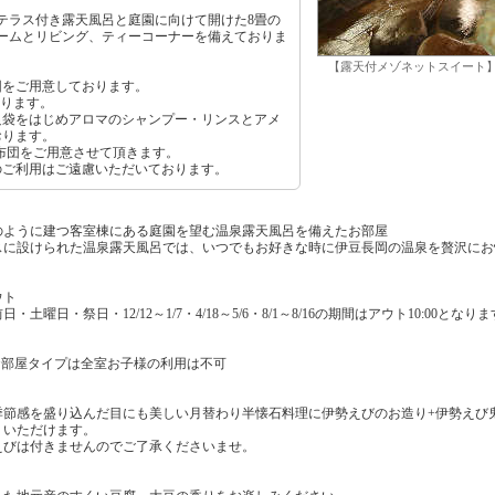
テラス付き露天風呂と庭園に向けて開けた8畳の
ームとリビング、ティーコーナーを備えておりま
【露天付メゾネットスイート
団をご用意しております。
なります。
足袋をはじめアロマのシャンプー・リンスとアメ
おります。
布団をご用意させて頂きます。
のご利用はご遠慮いただいております。
棟のように建つ客室棟にある庭園を望む温泉露天風呂を備えたお部屋
スに設けられた温泉露天風呂では、いつでもお好きな時に伊豆長岡の温泉を贅沢にお
ウト
土曜日・祭日・12/12～1/7・4/18～5/6・8/1～8/16の期間はアウト10:00と
お部屋タイプは全室お子様の利用は不可
季節感を盛り込んだ目にも美しい月替わり半懐石料理に伊勢えびのお造り+伊勢えび
りいただけます。
えびは付きませんのでご了承くださいませ。