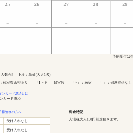
25
26
27
28
29
予約受付は宿
人数合計 下段：単価(大人1名)
：残室数余裕あり 「
1
～
9
」：残室数 「
×
」：満室 「-」：部屋提供なし
インカード決済とは
インカード決済
料金特記
子様連れの方へ
入湯税大人150円別途頂きます。
受け入れなし
受け入れなし