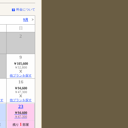
料金について
9月
>
日
2
9
￥105,600
￥52,800
他プランを探す
16
￥94,600
￥47,300
探す
他プランを探す
23
￥94,600
￥47,300
1
屋
残り
部屋