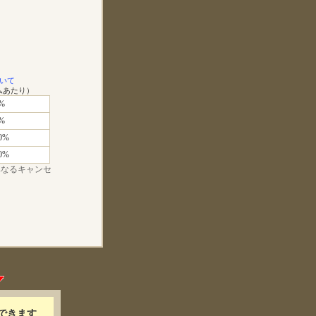
いて
ムあたり）
%
%
0%
0%
異なるキャンセ
できます