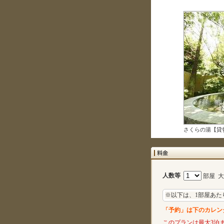
さくらの湯【貸
人数等
部屋 
※以下は、1部屋あた
「予約」は下のカレン
このプランは最大3泊