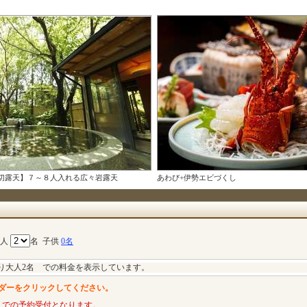
切露天】７～８人入れる広々岩露天
あわび+伊勢エビづくし
大人
名
子供
0名
り大人2名 での料金を表示しています。
ダーをクリックしてください。
までの予約受付となります。