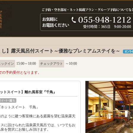
くし】露天風呂付スイート～優雅なプレミアムステイを～
15:00～18:00
～10:00
ェックイン
チェックアウト
での予約受付となります。
ットスイート】離れ風客室『千鳥』
ゾネットスイート 千鳥」
別棟のように建つ客室棟にある庭園を望む温泉露天
ラスに設けられた温泉露天風呂では、いつでもお
温泉を贅沢にお愉しみ頂けます。