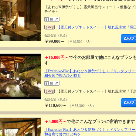
【あわび&伊勢づくし】露天風呂付スイート～優雅なプ
テイを～
【露天付メゾネットスイート】離れ風客室『隅
合計金額（税込）
￥99,000～
（￥49,500～/人）
＋16,000円～
で今のお部屋で他にこんなプラン
す
【Exclusive-Plan】あわび＆伊勢づくし＋ドリンクフ
和会席で贅のひと時を
【露天付メゾネットスイート】離れ風客室『千
合計金額（税込）
￥110,600～
（￥55,300～/人）
＋5,000円～
で他にこんなプランに宿泊できます
【Exclusive-Plan】あわび＆伊勢づくし＋ドリンクフ
和会席で贅のひと時を