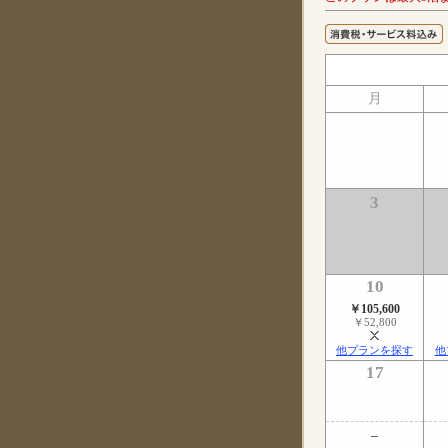
月
3
10
￥105,600
￥52,800
他プランを探す
他
17