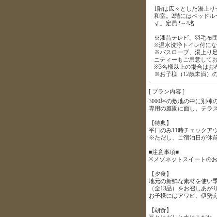
1階は広々とした湯上り
和室。2階にはベッドル
す。定員2～4名
※液晶テレビ、羽毛布
※温水洗浄トイレ付に
※バスローブ、湯上り
ニティーもご用意して
※3名様以上の場合はお
※お子様（12歳未満）
[ プラン内容 ]
3000坪の敷地の中に別
専用の庭園に面し、テラ
【特典】
平日のみ11時チェックア
※ただし、ご宿泊日が休前日・
■注意事項■
※メゾネットスイートの
【夕食】
地元の新鮮な素材を使い
（全13品）をお召しあが
お子様にはアワビ、伊勢
【朝食】