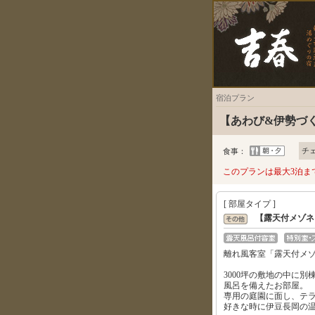
宿泊プラン
【あわび&伊勢づ
チ
食事：
このプランは最大3泊ま
[ 部屋タイプ ]
【露天付メゾネ
離れ風客室「露天付メ
3000坪の敷地の中に
風呂を備えたお部屋。
専用の庭園に面し、テ
好きな時に伊豆長岡の