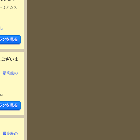
レミアムス
田』
もございま
リー 最高級の
鳥』
リー 最高級の