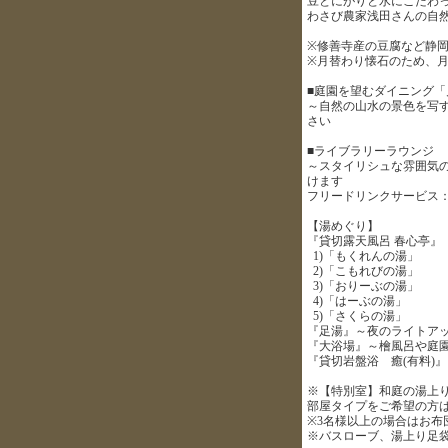
豆とにがりと水にこだわ
わさび農家浅田さんの自
※修善寺産の豆腐など静
※月替わり懐石のため、
■庭園を望むダイニング「
～自然の山水の景色を写
さい
■ライブラリーラウンジ
～スタイリシュな雰囲気
けます
フリードリンクサービス：17:0
【湯めぐり】
『貸切露天風呂 春心亭』
1)「もくれんの湯」
2)「こもれびの湯」
3)「おりーぶの湯」
4)「はーぶの湯」
5)「さくらの湯」
『足湯』～夜のライトア
『大浴場』～檜風呂や庭
『貸切岩盤浴 癒(有料)』
※【特別室】和庭の湯上り
部屋タイプをご希望の方
※3名様以上の場合はお布
※バスローブ、湯上り足