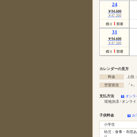
24
￥94,600
￥47,300
1
残り
部屋
31
￥94,600
￥47,300
1
残り
部屋
カレンダーの見方
料金
上段：
空室状況
「
○
」
支払方法
オンラ
現地決済 / オンラ
子供料金
お
小学生
幼児：食事・布団あ
り