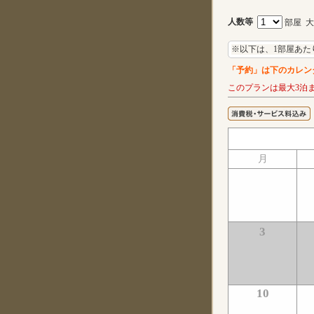
人数等
部屋 
※以下は、1部屋あた
「予約」は下のカレン
このプランは最大3泊
月
3
10