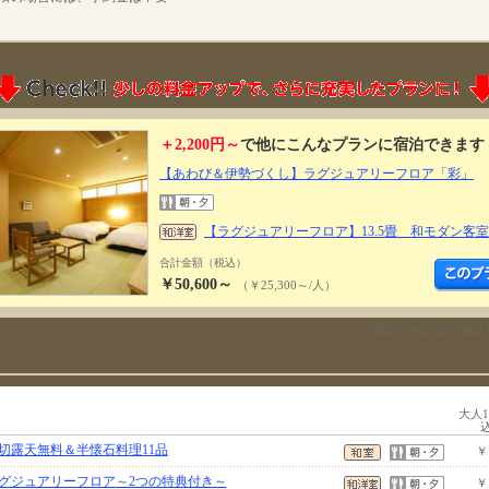
＋2,200円～
で他にこんなプランに宿泊できます
【あわび＆伊勢づくし】ラグジュアリーフロア「彩」
【ラグジュアリーフロア】13.5畳 和モダン客室
合計金額（税込）
￥50,600～
（￥25,300～/人）
※差額は合計金額（税込
大人
切露天無料＆半懐石料理11品
￥
グジュアリーフロア～2つの特典付き～
￥