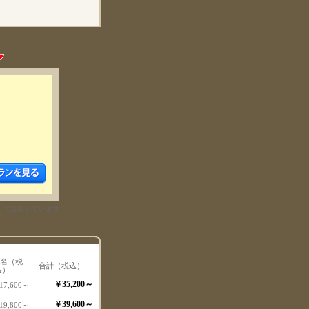
）で計算しています
1名（税
合計（税込）
込）
￥35,200～
17,600～
￥39,600～
19,800～