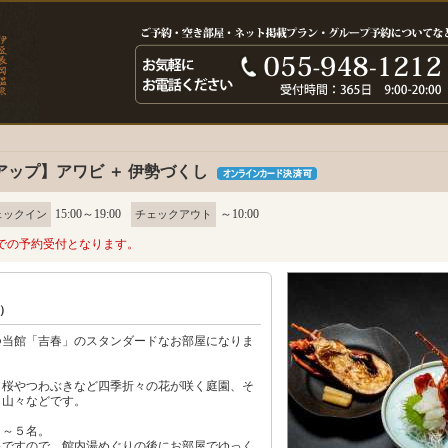
アップ】アワビ ＋ 伊勢づくし
15:00～19:00
～10:00
ェックイン
チェックアウト
での予約受付となります。
）
つ当館「吉春」のスタンダードなお部屋になりま
、桜やつわぶきなど四季折々の花が咲く庭園、そ
く山々などです。
２～５名。
泉ですので、館内湯めぐりの後にお部屋でゆっく