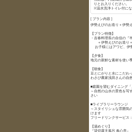
りとお入りください。
※温水洗浄トイレ付に
[ プラン内容 ]
伊勢えびのお造り＋伊勢
【プラン特徴】
・吉春料理長の自信の『
＋伊勢えびのお造り＋伊
お子様にはアワビ、伊勢
【夕食】
地元の新鮮な素材を使い
【朝食】
豆とにがりと水にこだわ
わさび農家浅田さんの自
■庭園を望むダイニング「
～自然の山水の景色を写
さい
■ライブラリーラウンジ
～スタイリシュな雰囲気
けます
フリードリンクサービス：17:0
【湯めぐり】
『貸切露天風呂 春心亭』