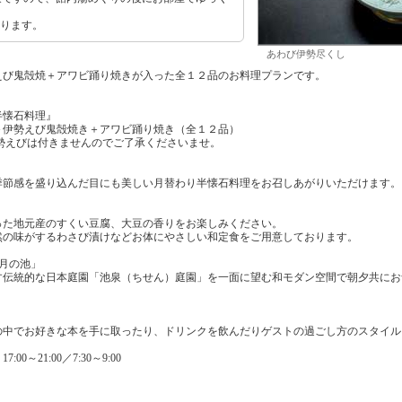
なります。
あわび伊勢尽くし
えび鬼殻焼＋アワビ踊り焼きが入った全１２品のお料理プランです。
半懐石料理』
勢えび鬼殻焼き＋アワビ踊り焼き（全１２品）
えびは付きませんのでご了承くださいませ。
季節感を盛り込んだ目にも美しい月替わり半懐石料理をお召しあがりいただけます。
った地元産のすくい豆腐、大豆の香りをお楽しみください。
然の味がするわさび漬けなどお体にやさしい和定食をご用意しております。
月の池」
す伝統的な日本庭園「池泉（ちせん）庭園」を一面に望む和モダン空間で朝夕共にお
の中でお好きな本を手に取ったり、ドリンクを飲んだりゲストの過ごし方のスタイル
0～21:00／7:30～9:00