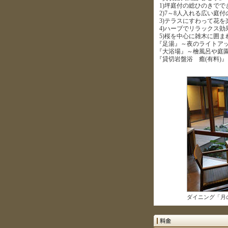
1)坪庭付の総ひのきでで
2)7～8人入れる広い庭
3)テラスにすわって花を
4)ハーブでリラックス効
5)桜を中心に雑木に囲ま
『足湯』～夜のライトア
『大浴場』～檜風呂や庭
『貸切岩盤浴 癒(有料)』
ダイニング「月