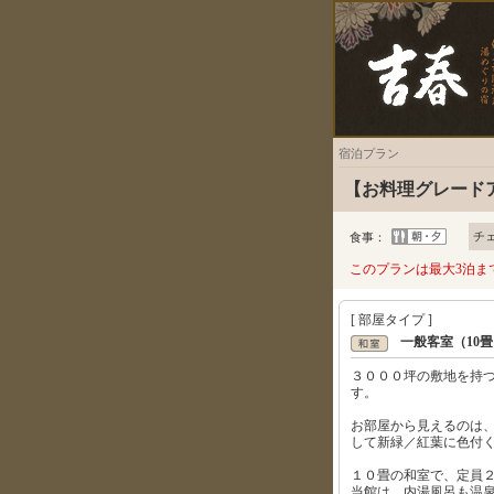
宿泊プラン
【お料理グレード
チ
食事：
このプランは最大3泊ま
[ 部屋タイプ ]
一般客室（10畳
３０００坪の敷地を持
す。
お部屋から見えるのは
して新緑／紅葉に色付
１０畳の和室で、定員
当館は、内湯風呂も温