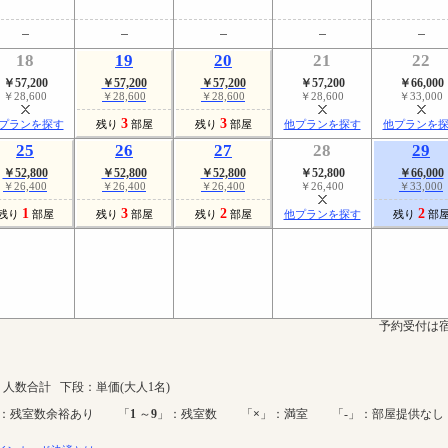
18
19
20
21
22
￥57,200
￥57,200
￥57,200
￥57,200
￥66,000
￥28,600
￥28,600
￥28,600
￥28,600
￥33,000
3
3
プランを探す
残り
部屋
残り
部屋
他プランを探す
他プランを
25
26
27
28
29
￥52,800
￥52,800
￥52,800
￥52,800
￥66,000
￥26,400
￥26,400
￥26,400
￥26,400
￥33,000
1
3
2
2
残り
部屋
残り
部屋
残り
部屋
他プランを探す
残り
部
予約受付は宿
人数合計 下段：単価(大人1名)
：残室数余裕あり 「
1
～
9
」：残室数 「
×
」：満室 「-」：部屋提供なし