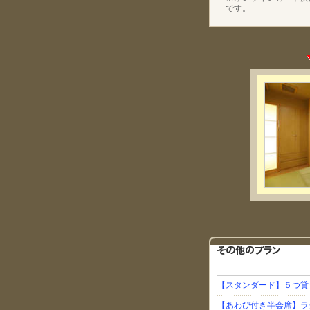
です。
【スタンダード】５つ貸
【あわび付き半会席】ラ