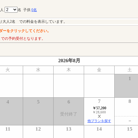
大人
名
子供
0名
り大人2名 での料金を表示しています。
ダーをクリックしてください。
までの予約受付となります。
2026年8月
火
水
木
金
土
1
7
8
4
5
6
￥57,200
￥28,600
受付終了
他プランを探す
11
12
13
14
15