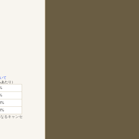
いて
ムあたり）
%
%
0%
0%
異なるキャンセ