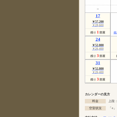
17
￥57,200
￥28,600
1
残り
部屋
他
24
￥52,800
￥26,400
3
残り
部屋
31
￥52,800
￥26,400
3
残り
部屋
カレンダーの見方
料金
上段：
空室状況
「
○
」