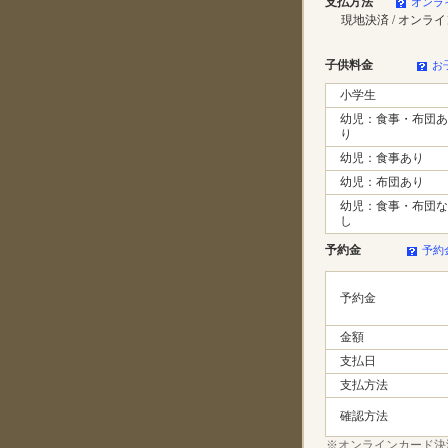
支払方法
オンラ
現地決済 / オンラ
子供料金
お
小学生
幼児：食事・布団あ
り
幼児：食事あり
幼児：布団あり
幼児：食事・布団な
し
予約金
予約
予約金
金額
支払日
支払方法
確認方法
※オンラインカード決