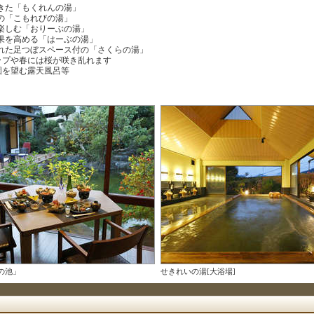
きた「もくれんの湯」
付の「こもれびの湯」
楽しむ「おりーぶの湯」
果を高める「はーぶの湯」
れた足つぼスペース付の「さくらの湯」
ップや春には桜が咲き乱れます
園を望む露天風呂等
の池」
せきれいの湯[大浴場]