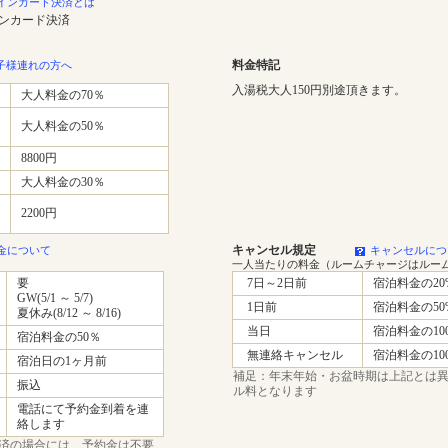
インカード決済とは
インカード決済
料金特記
子様連れの方へ
入湯税大人150円別途頂きます。
大人料金の70％
大人料金の50％
8800円
大人料金の30％
2200円
キャンセル規定
金について
キャンセルにつ
一人当たりの料金（ルームチャージはルー
要
7日～2日前
宿泊料金の20
GW(5/1 ～ 5/7)
1日前
宿泊料金の50
夏休み(8/12 ～ 8/16)
当日
宿泊料金の10
宿泊料金の50％
無連絡キャンセル
宿泊料金の10
宿泊日の1ヶ月前
補足：年末年始・お盆時期は上記とは
振込
ル料となります
電話にて予約金到着を連
絡します
済の場合には、予約金は不要