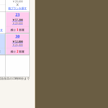
￥28,600
他プランを探す
23
￥57,200
￥28,600
1
探す
残り
部屋
30
￥52,800
￥26,400
2
屋
残り
部屋
泊当日の15時00分まで