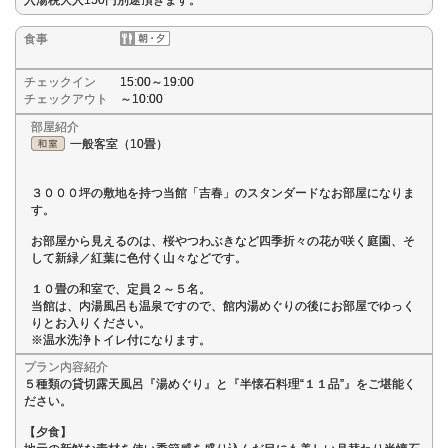
入湯税大人150円別途頂きます。
食事
チェックイン
15:00～19:00
チェックアウト
～10:00
部屋紹介
一般客室（10畳）
３０００坪の敷地を持つ当館「吉春」のスタンダードなお部屋になりま
す。
お部屋から見えるのは、桜やつわぶきなど四季折々の花が咲く庭園、そ
して新緑／紅葉に色付く山々などです。
１０畳の和室で、定員２～５名。
当館は、内湯風呂も温泉ですので、館内湯めぐりの後にお部屋でゆっく
りとお入りください。
※温水洗浄トイレ付になります。
プラン内容紹介
５種類の貸切露天風呂『湯めぐり』と『半懐石料理“１１品”』をご堪能く
ださい。
【夕食】