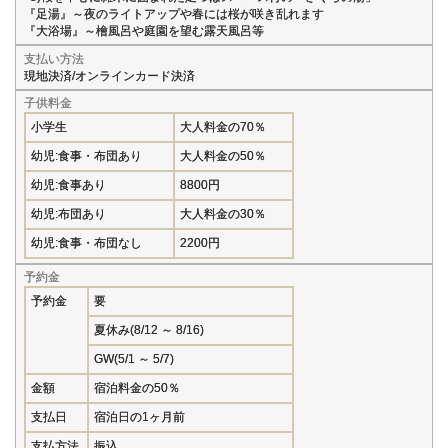
『足湯』～夜のライトアップや春には桜が咲き乱れます
『大浴場』～檜風呂や庭園を望む露天風呂等
支払い方法
現地決済/オンラインカード決済
子供料金
小学生
大人料金の70％
幼児:食事・布団あり
大人料金の50％
幼児:食事あり
8800円
幼児:布団あり
大人料金の30％
幼児:食事・布団なし
2200円
予約金
予約金
要
夏休み(8/12 ～ 8/16)
GW(5/1 ～ 5/7)
金額
宿泊料金の50％
支払日
宿泊日の1ヶ月前
支払方法
振込