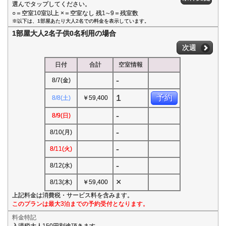
選んでタップしてください。
○＝空室10室以上 ×＝空室なし 残1∼9＝残室数
※以下は、1部屋あたり大人2名での料金を表示しています。
1部屋大人2名子供0名利用の場合
次週
日付
合計
空室情報
-
8/7(金)
1
予約
8/8(土)
￥59,400
-
8/9(日)
-
8/10(月)
-
8/11(火)
-
8/12(水)
×
8/13(木)
￥59,400
上記料金は消費税・サービス料を含みます。
このプランは最大3泊までの予約受付となります。
料金特記