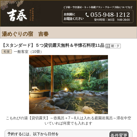
湯めぐりの宿 吉春
【スタンダード】５つ貸切露天無料＆半懐石料理11品
一般客室（10畳）
こもれびの湯【貸切露天】～壺風呂＋7～8人は入れる庭園岩風呂～滞在中空
いていれば何度でも入れます
予約するには、以下から日付を
条件変更