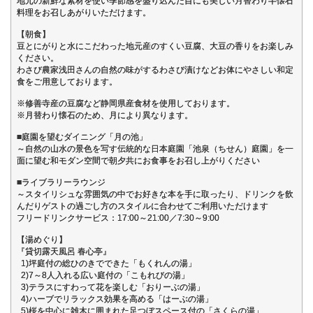
地元の新鮮な素材を使い季節感を盛り込んだ目にも美しい月替わり半懐石
料理をお召しあがりいただけます。
【朝食】
豆とにがりと水にこだわった地元産のすくい豆腐、大豆の香りをお楽しみ
ください。
わさび農家浅田さんの自然の味がするわさび漬けなどお体にやさしい和定
食をご用意しております。
※修善寺産の豆腐など静岡県産食材を使用しております。
※月替わり懐石のため、月により異なります。
■庭園を望むダイニング「月の池」
～自然の山水の景色を写す伝統的な日本庭園「池泉（ちせん）庭園」を一
面に望む和モダン空間で朝夕共にお食事をお召し上がりください
■ライブラリーラウンジ
～スタイリシュな雰囲気の中でお好きな本を手に取ったり、ドリンクを飲
んだりゲストの過ごし方のスタイルに合わせてご利用いただけます
フリードリンクサービス：17:00～21:00／7:30～9:00
【湯めぐり】
『貸切露天風呂 春心亭』
1)坪庭付の総ひのきでできた「もくれんの湯」
2)7～8人入れる広い庭付の「こもれびの湯」
3)テラスにすわって花を楽しむ「おりーぶの湯」
4)ハーブでリラックス効果を高める「はーぶの湯」
5)桜を中心に雑木に囲まれた足つぼスペース付の「さくらの湯」