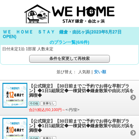
ＷＥ ＨＯＭＥ ＳＴＡＹ 鎌倉・由比ヶ浜(2023年5月27日
OPEN)
のプラン一覧(
6
/
6
件)
日付未定1泊 1部屋 人数未定
条件を変更して再検索
並び替え：
人気順 |
安い順
【公式限定】【30日前までご予約でお得な早割プラ
ン】◆1日1組限定◆一棟貸切◆鎌倉散策や由比ガ浜を
満喫◆
合計(税込)50,100円～
<-円/室>
【公式限定】【30日前までご予約でお得な早割プラ
ン】◆1日1組限定◆一棟貸切◆鎌倉散策や由比ガ浜を
満喫◆