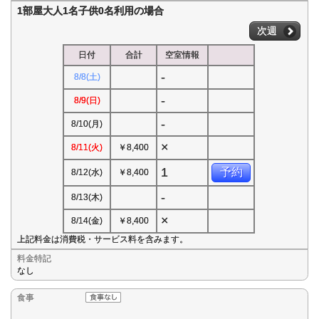
1部屋大人1名子供0名利用の場合
次週
日付
合計
空室情報
-
8/8(土)
-
8/9(日)
-
8/10(月)
×
8/11(火)
￥8,400
1
予約
8/12(水)
￥8,400
-
8/13(木)
×
8/14(金)
￥8,400
上記料金は消費税・サービス料を含みます。
料金特記
なし
食事