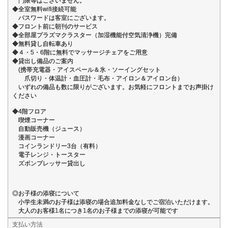
門限等はございません。
◆全室無料wifi接続可能
パスワードは客室にございます。
◆フロント前に朝刊のサービス
◆全部屋プラズマクラスター（加湿機能付空気清浄機）完備
◆無料貸し自転車あり
◆４・5・6階に無料でマッサージチェアをご用意
◆貸出し備品のご案内
(携帯充電器・アイスペール＆氷・ソーイングセット
爪切り・体温計・血圧計・毛布・アイロン＆アイロン台）
いずれの備品も数に限りがございます。お気軽にフロントまでお声掛け
ください
◆4階フロア
喫煙コーナー
自動販売機（ジュース）
漫画コーナー
コインランドリー3台（有料）
電子レンジ・トースター
ズボンプレッサー貸出し
◎お子様の添寝について
小学生未満のお子様は添寝の場合追加料金なしでご宿泊いただけます。
大人のお客様1名につき1名のお子様までの添寝が可能です
支払い方法