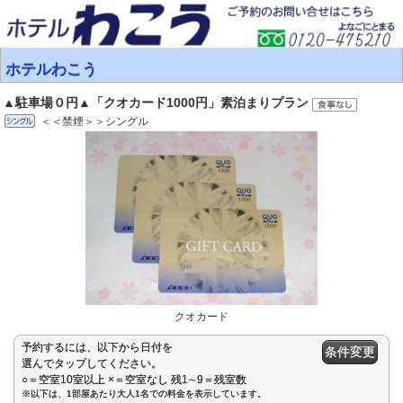
ホテルわこう
▲駐車場０円▲「クオカード1000円」素泊まりプラン
＜＜禁煙＞＞シングル
クオカード
予約するには、以下から日付を
条件変更
選んでタップしてください。
○＝空室10室以上 ×＝空室なし 残1∼9＝残室数
※以下は、1部屋あたり大人1名での料金を表示しています。