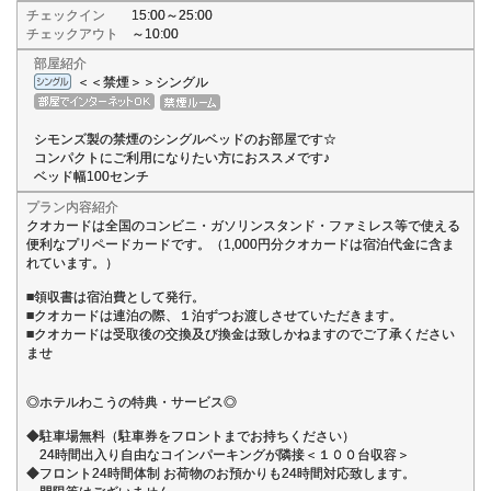
チェックイン
15:00～25:00
チェックアウト
～10:00
部屋紹介
＜＜禁煙＞＞シングル
シモンズ製の禁煙のシングルベッドのお部屋です☆
コンパクトにご利用になりたい方におススメです♪
ベッド幅100センチ
プラン内容紹介
クオカードは全国のコンビニ・ガソリンスタンド・ファミレス等で使える
便利なプリペードカードです。（1,000円分クオカードは宿泊代金に含ま
れています。）
■領収書は宿泊費として発行。
■クオカードは連泊の際、１泊ずつお渡しさせていただきます。
■クオカードは受取後の交換及び換金は致しかねますのでご了承ください
ませ
◎ホテルわこうの特典・サービス◎
◆駐車場無料（駐車券をフロントまでお持ちください）
24時間出入り自由なコインパーキングが隣接＜１００台収容＞
◆フロント24時間体制 お荷物のお預かりも24時間対応致します。