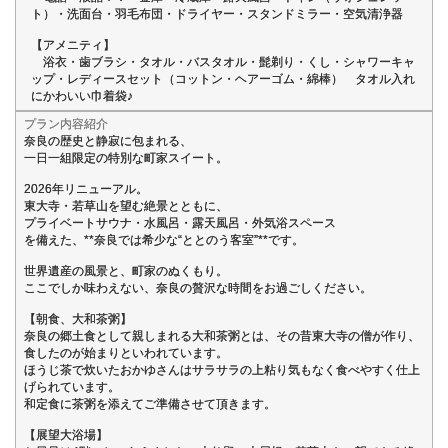
ト）・洗面台・羽毛布団・ドライヤー・スタンドミラー・空気清浄器
【アメニティ】
浴衣・歯ブラシ・タオル・バスタオル・髭剃り・くし・シャワーキャ
ップ・レディースセット（コットン・ヘアーゴム・綿棒） タオル入れ
にかわいい巾着袋♪
プラン内容紹介
奈良の歴史と静寂に包まれる、
一日一組限定の特別な町家スイート。
2026年リニューアル。
東大寺・若草山を望む絶景とともに、
プライベートサウナ・水風呂・露天風呂・外気浴スペース
を備えた、**奈良では希少な“ととのう客室”**です。
世界遺産の風景と、町家のぬくもり。
ここでしか味わえない、奈良の贅沢な時間をお過ごしください。
【朝食、大和茶粥】
奈良の郷土食として親しまれる大和茶粥とは、その昔東大寺の僧が作り、
食したのが始まりといわれています。
ほうじ茶で炊いたおかゆさんはサラサラの上粘り気もなく食べやすく仕上
げられています。
和定食に茶粥を添えてご準備させて頂きます。
【展望大浴場】