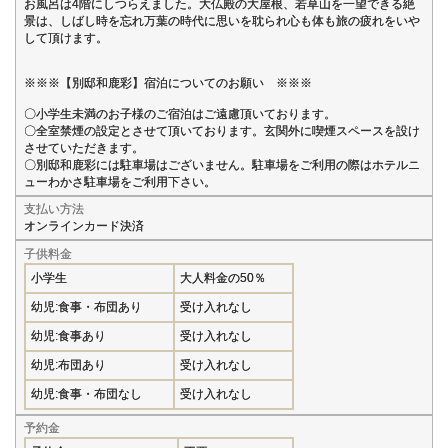
お風呂は4階にしつらえました。大仏殿の大屋根、若草山を一望できる絶
景は、しばし時を忘れ万葉の時代に思いを耽られ心も体も旅の疲れをいや
して頂けます。
※※※【別邸和鹿彩】宿泊についてのお願い ※※※
〇小学生未満のお子様のご宿泊はご遠慮頂いております。
〇全室禁煙の設定とさせて頂いております。玄関外に喫煙スペースを設け
させていただきます。
〇別邸和鹿彩には駐車場はございません。駐車場をご利用の際はホテルニ
ューわかさ駐車場をご利用下さい。
支払い方法
オンラインカード決済
子供料金
小学生
大人料金の50％
幼児:食事・布団あり
受け入れなし
幼児:食事あり
受け入れなし
幼児:布団あり
受け入れなし
幼児:食事・布団なし
受け入れなし
予約金