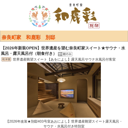
奈良町家 和鹿彩 別邸
【2026年新装OPEN】世界遺産を望む奈良町家スイート★サウナ・水
風呂・露天風呂付（朝食付き）
世界遺産眺望スイート【あをによし】露天風呂サウナ水風呂付客室
【2026年改装★別邸403号室あおによし】世界遺産眺望スイート露天風呂・
サウナ・水風呂付き特別室