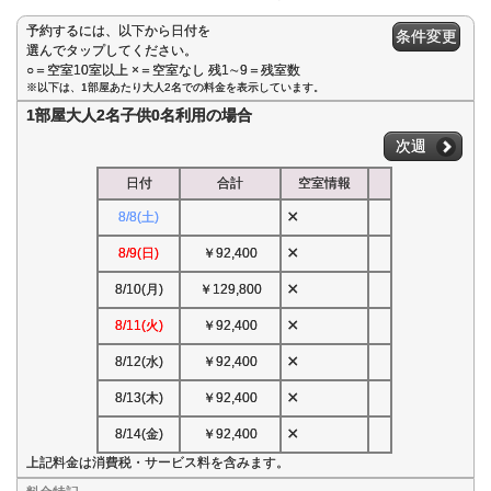
予約するには、以下から日付を
条件変更
選んでタップしてください。
○＝空室10室以上 ×＝空室なし 残1∼9＝残室数
※以下は、1部屋あたり大人2名での料金を表示しています。
1部屋大人2名子供0名利用の場合
次週
日付
合計
空室情報
×
8/8(土)
×
8/9(日)
￥92,400
×
8/10(月)
￥129,800
×
8/11(火)
￥92,400
×
8/12(水)
￥92,400
×
8/13(木)
￥92,400
×
8/14(金)
￥92,400
上記料金は消費税・サービス料を含みます。