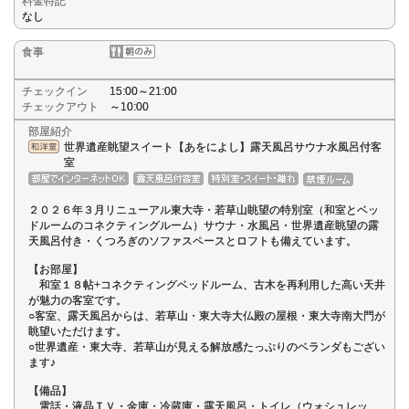
料金特記
なし
食事
チェックイン
15:00～21:00
チェックアウト
～10:00
部屋紹介
世界遺産眺望スイート【あをによし】露天風呂サウナ水風呂付客
室
２０２６年３月リニューアル東大寺・若草山眺望の特別室（和室とベッ
ドルームのコネクティングルーム）サウナ・水風呂・世界遺産眺望の露
天風呂付き・くつろぎのソファスペースとロフトも備えています。
【お部屋】
和室１８帖+コネクティングベッドルーム、古木を再利用した高い天井
が魅力の客室です。
○客室、露天風呂からは、若草山・東大寺大仏殿の屋根・東大寺南大門が
眺望いただけます。
○世界遺産・東大寺、若草山が見える解放感たっぷりのベランダもござい
ます♪
【備品】
電話・液晶ＴＶ・金庫・冷蔵庫・露天風呂・トイレ（ウォシュレッ