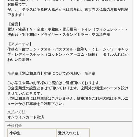
お部屋です。
が、、、テラスにある露天風呂からは若草山、東大寺大仏殿の屋根が眺望
できます！
【備品】
電話・液晶ＴＶ・金庫・冷蔵庫・露天風呂・トイレ（ウォシュレット）・
洗面台・羽毛布団・ドライヤー・スタンドミラー・空気清浄器
【アメニティ】
作務衣・歯ブラシ・タオル・バスタオル・髭剃り・くし・シャワーキャッ
プ・レディースセット（コットン・ヘアーゴム・綿棒） タオル入れにか
わいい巾着袋♪
※※※【別邸和鹿彩】宿泊についてのお願い ※※※
〇小学生未満のお子様のご宿泊はご遠慮頂いております。
〇全室禁煙の設定とさせて頂いております。玄関外に喫煙スペースを設け
させていただきます。
〇別邸和鹿彩には駐車場はございません。駐車場をご利用の際はホテルニ
ューわかさ駐車場をご利用下さい。
支払い方法
オンラインカード決済
子供料金
小学生
受け入れなし