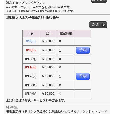
選んでタップしてください。
○＝空室10室以上 ×＝空室なし 残1∼9＝残室数
※以下は、1部屋あたり大人2名での料金を表示しています。
1部屋大人2名子供0名利用の場合
次週
日付
合計
空室情報
×
8/8(土)
￥30,800
1
予約
8/9(日)
￥30,800
×
8/10(月)
￥30,800
×
8/11(火)
￥30,800
1
予約
8/12(水)
￥30,800
×
8/13(木)
￥30,800
×
8/14(金)
￥30,800
上記料金は消費税・サービス料を含みます。
料金特記
現地追加分（ドリンク代金等）は現金払いとなります、クレジットカード