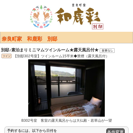
奈良町家 和鹿彩 別邸
別邸♪素泊まりミニマムツインルーム★露天風呂付★
【別邸302号室】ツインルーム15平米◆禁煙（露天風呂付）
B302号室 客室の露天風呂からは大仏殿・若草山が一望
予約するには、以下から日付を
条件変更