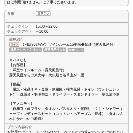
はご利用頂けません。ご了承くださいませ。
食事
チェックイン
15:00～22:00
チェックアウト
～10:00
部屋紹介
【別邸302号室】ツインルーム15平米◆禁煙（露天風呂付）
※バスなし
【お部屋】
洋室ツインルーム（露天風呂付）
露天風呂からは東大寺・大仏殿と若草山が一望
【備品】
電話・液晶ＴＶ・金庫・冷蔵庫・檜内風呂・トイレ（ウォシュレッ
ト）・洗面台・羽毛布団・ドライヤー・スタンドミラー・空気清浄器
【アメニティ】
作務衣・歯ブラシ・タオル・バスタオル・髭剃り・くし・シャワーキ
ャップ・レディースセット（コットン・ヘアーゴム・綿棒） タオル入
れにかわいい巾着袋♪
プラン内容紹介
お部屋にはイス・テーブルはなく、ベットが2つ並んでいるだけのせまい