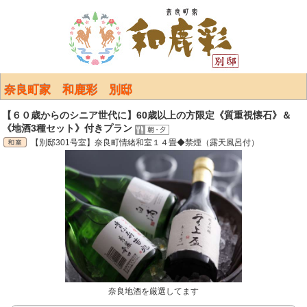
奈良町家 和鹿彩 別邸
【６０歳からのシニア世代に】60歳以上の方限定《質重視懐石》＆
《地酒3種セット》付きプラン
【別邸301号室】奈良町情緒和室１４畳◆禁煙（露天風呂付）
奈良地酒を厳選してます