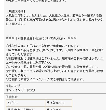
和定食に茶粥を添えてご準備させて頂きます。
【展望大浴場】
お風呂は4階にしつらえました。大仏殿の大屋根、若草山を一望できる絶
景は、しばし時を忘れ万葉の時代に思いを耽られ心も体も旅の疲れをいや
して頂けます。
※※※【別邸和鹿彩】宿泊についてのお願い ※※※
〇小学生未満のお子様のご宿泊はご遠慮頂いております。
〇全室禁煙の設定とさせて頂いております。玄関外に喫煙スペースを設け
させていただきます。
〇別邸和鹿彩には駐車場はございません。駐車場をご利用の際はホテルニ
ューわかさ駐車場をご利用下さい。
〇ご夕食は、竹の天井が優しい落ち着いた畳の間（１階食事処にて）。
膝に優しい和テーブル会場でお召し上がりいただきます※お部屋出しは致
しておりません。
〇ご朝食は本館ダイニングルームでご準備させて頂きます。
支払い方法
オンラインカード決済
子供料金
小学生
受け入れなし
幼児:食事・布団あり
受け入れなし