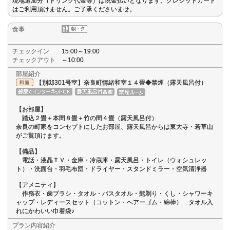
現地追加分（ドリンク代金等）は現金払いとなります、クレジットカード
はご利用頂けません。ご了承くださいませ。
食事
チェックイン
15:00～19:00
チェックアウト
～10:00
部屋紹介
【別邸301号室】奈良町情緒和室１４畳◆禁煙（露天風呂付）
【お部屋】
踏込２畳＋本間８畳＋竹の間４畳（露天風呂付）
奈良の町家をコンセプトにしたお部屋、露天風呂からは東大寺・若草山
がご覧頂けます。
【備品】
電話・液晶ＴＶ・金庫・冷蔵庫・露天風呂・トイレ（ウォシュレッ
ト）・洗面台・羽毛布団・ドライヤー・スタンドミラー・空気清浄器
【アメニティ】
作務衣・歯ブラシ・タオル・バスタオル・髭剃り・くし・シャワーキ
ャップ・レディースセット（コットン・ヘアーゴム・綿棒） タオル入
れにかわいい巾着袋♪
プラン内容紹介