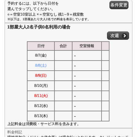
予約するには、以下から日付を
条件変更
選んでタップしてください。
○＝空室10室以上 ×＝空室なし 残1∼9＝残室数
※以下は、1部屋あたり大人2名での料金を表示しています。
1部屋大人2名子供0名利用の場合
次週
日付
合計
空室情報
-
8/7(金)
-
8/8(土)
-
8/9(日)
-
8/10(月)
-
8/11(火)
-
8/12(水)
-
8/13(木)
上記料金は消費税・サービス料を含みます。
料金特記