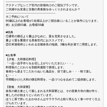
----------------------------------------------------
アクティブなシニア世代の皆様向けのご宿泊プランです。
ご夫婦やお友達と古都の美食旅をゆっくりされませんか？
----------------------------------------------------
※ご予約について
60歳以上のお客様が1名様以上がご宿泊者にいることが条件になります。
例）お父様63歳、お母様58歳
■特典
①通常の懐石より量は少なめに、質を充実させました。
量より質を重視する美食世代におススメです。
②日本酒発祥といわれる古都奈良の地酒。3種を利き酒でご用意します。
■お食事
【夕食、大和懐石料理】
「一品一品手作りをお召し上がりいただきたい・・」
料理長のこだわりを別邸和鹿彩で表現します。
食材から器までこだわりぬいた逸品を、目で楽しみ・・・味で楽し
む・・・
手間暇かけた大和の懐石料理を、一品づつ心を込めてご提供致します。
【朝食、大和茶粥】
奈良の郷土食として親しまれる大和茶粥とは、その昔東大寺の僧が作り、
食したのが始まりといわれています。
ほうじ茶で炊いたおかゆさんはサラサラの上粘り気もなく食べやすく仕上
げられています。