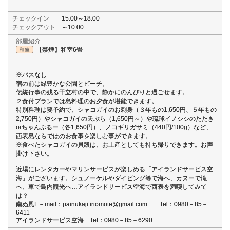
チェックイン
15:00～18:00
チェックアウト
～10:00
部屋紹介
【禁煙】和室6畳
※バスなし
宿の前は緑豊かな公園とビーチ。
伝統行事の残る干立村の中で、静かにのんびりと過ごせます。
２食付プランでは島料理のお夕食が堪能できます。
特別料理は要予約で、シャコガイのお刺身（３年もの1,650円、５年もの
2,750円）やシャコガイの天ぷら（1,650円～）や琉球イノシシのたたき
orちゃんぷるー（各1,650円）、ノコギリガサミ（440円/100g）など、
西表島ならではのお食事を楽しむ事ができます。
※食べたシャコガイの貝殻は、お土産としても持ち帰りできます。お声
掛け下さい。
近場にレンタカーやマリンサービスが楽しめる「アイランドサービス空
海」がございます。シュノーケルやダイビング等で海へ、カヌーで滝
へ、車で島内観光へ…アイランドサービス空海で西表を満喫してみて
は？
南ぬ風E－mail：painukaji.iriomote@gmail.com Tel：0980－85－
6411
アイランドサービス空海 Tel：0980－85－6290