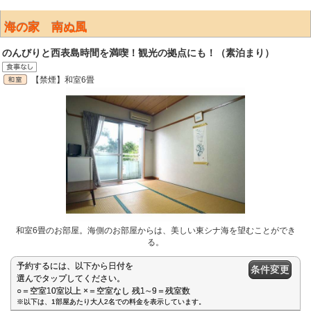
海の家 南ぬ風
のんびりと西表島時間を満喫！観光の拠点にも！（素泊まり）
【禁煙】和室6畳
和室6畳のお部屋。海側のお部屋からは、美しい東シナ海を望むことができ
る。
予約するには、以下から日付を
条件変更
選んでタップしてください。
○＝空室10室以上 ×＝空室なし 残1∼9＝残室数
※以下は、1部屋あたり大人2名での料金を表示しています。