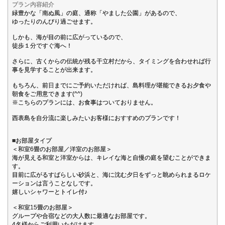
プラン内容紹介
緑豊かな「南ぬ風」の庭、通称「やました公園」があるので、
ゆったりのんびり過ごせます。
しかも、海が目の前に広がっているので、
徒歩１分ですぐ海へ！
さらに、古くからの伝統が残る干立村だから、タイミングを合わせれば行
事を見学することが出来ます。
もちろん、前日までにご予約いただければ、島料理が堪能できるお夕食や
朝食をご用意できます(^^)
※こちらのプランには、お食事はついておりません。
西表島を自分流に楽しみたいお客様におすすめのプランです！
■お部屋タイプ
＜和室6畳のお部屋／洋室のお部屋＞
海が見える和室と洋室からは、キレイな海と自慢の庭を望むことができま
す。
目前に広がるすばらしい砂浜と、海に沈む夕日をずっと眺められまるロケ
ーションは言うことなしです。
嬉しいシャワーとトイレ付♪
＜和室15畳のお部屋＞
グループや合宿などの大人数に最適なお部屋です。
4名様からご利用いただけます。