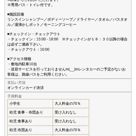
※専用バス・トイレ付です。
■施設設備
リンスインシャンプー／ボディーソープ／ドライヤー／タオル／バスタオ
ル／湯沸かしポット／モーニングコーヒー
■チェックイン・チェックアウト
・チェックイン：15:00 - 18:00 ※チェックインが１８：３０以降の場合
は必ずご連絡下さい。
・チェックアウト：10:00
■アクセス情報
・敷地内駐車10台
・送迎サービスを行っておりませんm(__)mレンタカーのご予定がないお
客様は、路線バスをご利用ください。
支払い方法
オンラインカード決済
子供料金
小学生
大人料金の70％
幼児:食事・布団あり
受け入れなし
幼児:食事あり
受け入れなし
幼児:布団あり
大人料金の70％