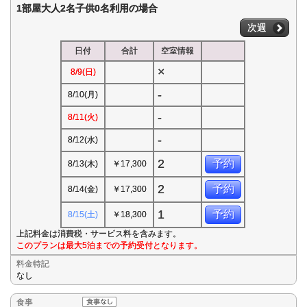
1部屋大人2名子供0名利用の場合
次週
日付
合計
空室情報
×
8/9(日)
-
8/10(月)
-
8/11(火)
-
8/12(水)
2
予約
8/13(木)
￥17,300
2
予約
8/14(金)
￥17,300
1
予約
8/15(土)
￥18,300
上記料金は消費税・サービス料を含みます。
このプランは最大5泊までの予約受付となります。
料金特記
なし
食事