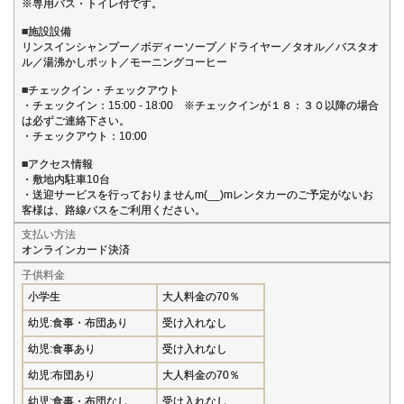
※専用バス・トイレ付です。
■施設設備
リンスインシャンプー／ボディーソープ／ドライヤー／タオル／バスタオ
ル／湯沸かしポット／モーニングコーヒー
■チェックイン・チェックアウト
・チェックイン：15:00 - 18:00 ※チェックインが１８：３０以降の場合
は必ずご連絡下さい。
・チェックアウト：10:00
■アクセス情報
・敷地内駐車10台
・送迎サービスを行っておりませんm(__)mレンタカーのご予定がないお
客様は、路線バスをご利用ください。
支払い方法
オンラインカード決済
子供料金
小学生
大人料金の70％
幼児:食事・布団あり
受け入れなし
幼児:食事あり
受け入れなし
幼児:布団あり
大人料金の70％
幼児:食事・布団なし
受け入れなし