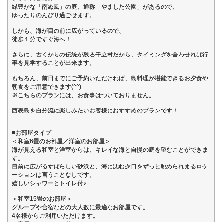
緑豊かな「南ぬ風」の庭、通称「やました公園」があるので、
ゆったりのんびり過ごせます。
しかも、海が目の前に広がっているので、
徒歩１分ですぐ海へ！
さらに、古くからの伝統が残る干立村だから、タイミングを合わせれば行
事を見学することが出来ます。
もちろん、前日までにご予約いただければ、島料理が堪能できるお夕食や
朝食をご用意できます(^^)
※こちらのプランには、お食事はついておりません。
西表島を自分流に楽しみたいお客様におすすめのプランです！
■お部屋タイプ
＜和室6畳のお部屋／洋室のお部屋＞
海が見える和室と洋室からは、キレイな海と自慢の庭を望むことができま
す。
目前に広がるすばらしい砂浜と、海に沈む夕日をずっと眺められまるロケ
ーションは言うことなしです。
嬉しいシャワーとトイレ付♪
＜和室15畳のお部屋＞
グループや合宿などの大人数に最適なお部屋です。
4名様からご利用いただけます。