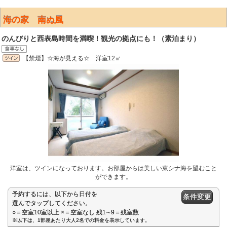
海の家 南ぬ風
のんびりと西表島時間を満喫！観光の拠点にも！（素泊まり）
【禁煙】☆海が見える☆ 洋室12㎡
洋室は、ツインになっております。お部屋からは美しい東シナ海を望むこと
ができます。
予約するには、以下から日付を
条件変更
選んでタップしてください。
○＝空室10室以上 ×＝空室なし 残1∼9＝残室数
※以下は、1部屋あたり大人2名での料金を表示しています。