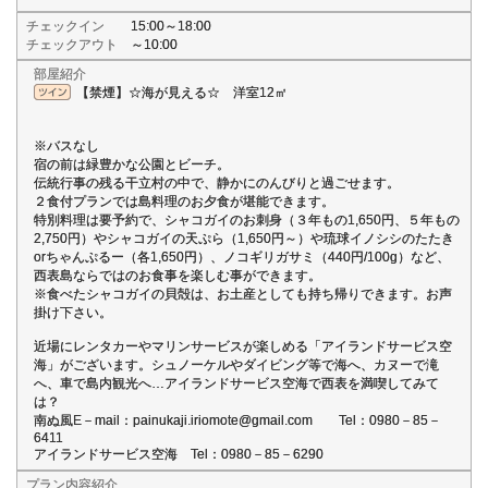
チェックイン
15:00～18:00
チェックアウト
～10:00
部屋紹介
【禁煙】☆海が見える☆ 洋室12㎡
※バスなし
宿の前は緑豊かな公園とビーチ。
伝統行事の残る干立村の中で、静かにのんびりと過ごせます。
２食付プランでは島料理のお夕食が堪能できます。
特別料理は要予約で、シャコガイのお刺身（３年もの1,650円、５年もの
2,750円）やシャコガイの天ぷら（1,650円～）や琉球イノシシのたたき
orちゃんぷるー（各1,650円）、ノコギリガサミ（440円/100g）など、
西表島ならではのお食事を楽しむ事ができます。
※食べたシャコガイの貝殻は、お土産としても持ち帰りできます。お声
掛け下さい。
近場にレンタカーやマリンサービスが楽しめる「アイランドサービス空
海」がございます。シュノーケルやダイビング等で海へ、カヌーで滝
へ、車で島内観光へ…アイランドサービス空海で西表を満喫してみて
は？
南ぬ風E－mail：painukaji.iriomote@gmail.com Tel：0980－85－
6411
アイランドサービス空海 Tel：0980－85－6290
プラン内容紹介