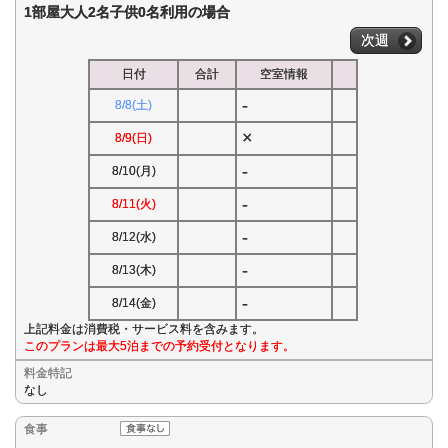
1部屋大人2名子供0名利用の場合
次週
日付
合計
空室情報
-
8/8(土)
×
8/9(日)
-
8/10(月)
-
8/11(火)
-
8/12(水)
-
8/13(木)
-
8/14(金)
上記料金は消費税・サービス料を含みます。
このプランは最大5泊までの予約受付となります。
料金特記
なし
食事