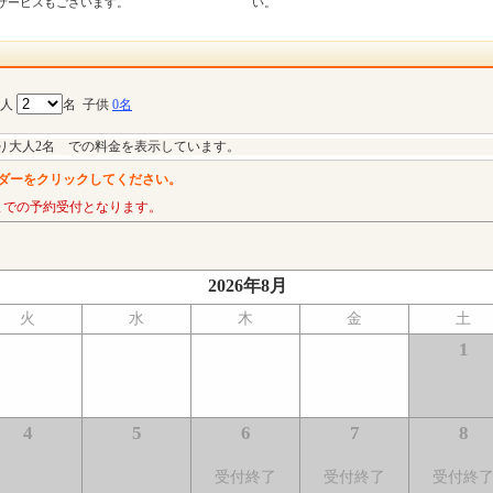
サービスもございます。
い。
大人
名
子供
0名
り大人2名 での料金を表示しています。
ダーをクリックしてください。
までの予約受付となります。
2026年8月
火
水
木
金
土
1
4
5
6
7
8
受付終了
受付終了
受付終