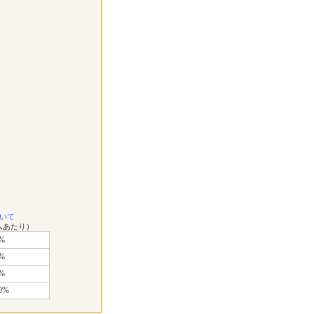
いて
ムあたり）
%
%
%
0%