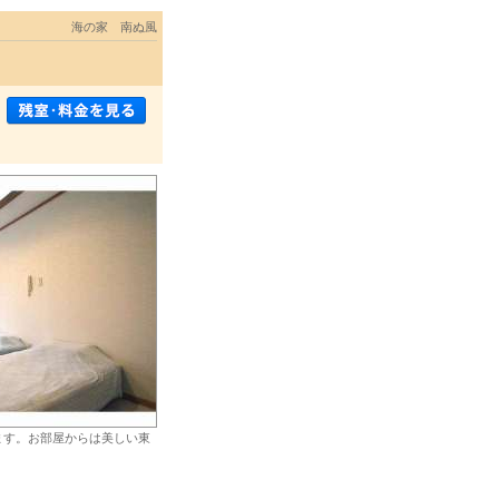
海の家 南ぬ風
ます。お部屋からは美しい東
。