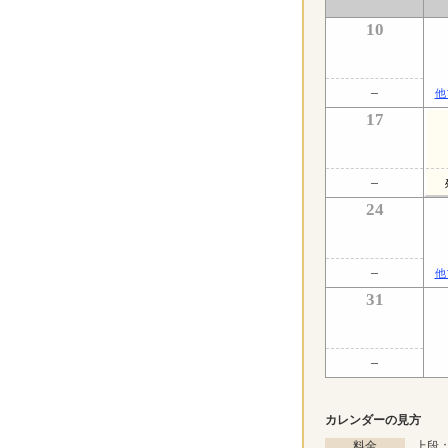
10
他
17
24
他
31
カレンダーの見方
料金
上段：