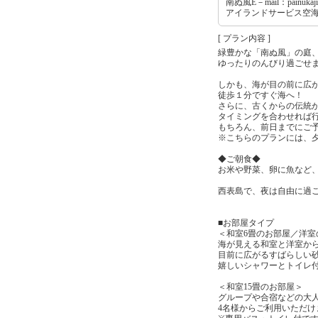
南ぬ風E－mail：painukaji
アイランドサービス空海 Te
[ プラン内容 ]
緑豊かな「南ぬ風」の庭
ゆったりのんびり過ごせ
しかも、海が目の前に広
徒歩１分ですぐ海へ！
さらに、古くからの伝統
タイミングを合わせれば
もちろん、前日までにご
※こちらのプランには、
◆ご朝食◆
お米や野菜、卵に魚など
西表島で、夜は自由に過
■お部屋タイプ
＜和室6畳のお部屋／洋室
海が見える和室と洋室か
目前に広がるすばらしい
嬉しいシャワーとトイレ付
＜和室15畳のお部屋＞
グループや合宿などの大
4名様からご利用いただけ