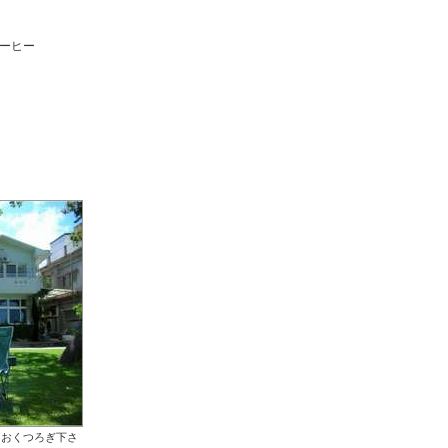
ーヒー
。
りおくつろぎ下さ