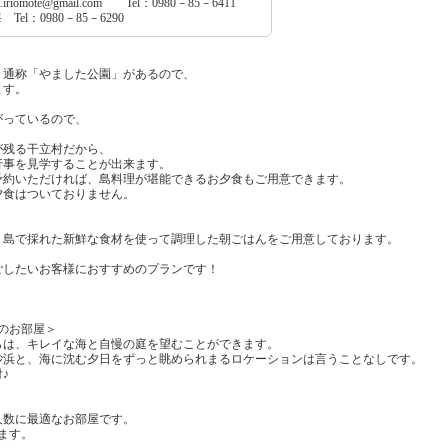
.iriomote@gmail.com Tel：0980－85－6411
l：0980－85－6290
、通称「やました公園」があるので、
ます。
がっているので、
が残る干立村だから、
行事を見学することが出来ます。
予約いただければ、島料理が堪能できるお夕食もご用意できます。
夕食はついておりません。
、島で採れた新鮮な食材を使って調理した朝ごはんをご用意しております。
ごしたいお客様におすすめのプランです！
のお部屋＞
らは、キレイな海と自慢の庭を望むことができます。
砂浜と、海に沈む夕日をずっと眺められまるロケーションは言うことなしです。
♪
人数に最適なお部屋です。
ます。