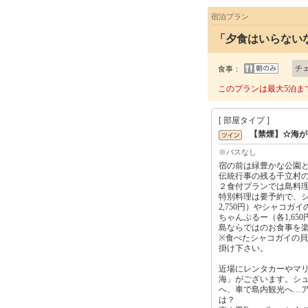
宿泊プラン
「夕食はいらない
チ
食事：
このプランは最大5泊ま
[ 部屋タイプ ]
【禁煙】☆海が
※バスなし
宿の前は緑豊かな公園
伝統行事の残る干立村
２食付プランでは島料
特別料理は要予約で、シ
2,750円）やシャコガイ
ちゃんぷるー（各1,650
島ならではのお食事を
※食べたシャコガイの
掛け下さい。
近場にレンタカーやマ
海」がございます。シ
へ、車で島内観光へ…
は？