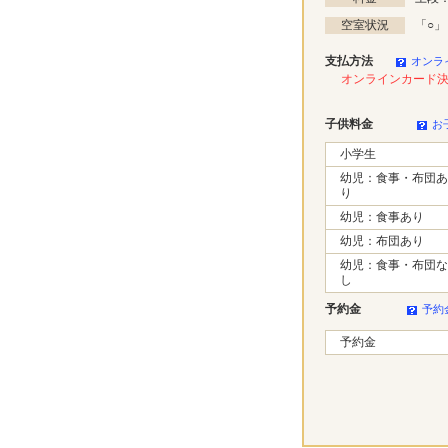
空室状況
「
○
」
支払方法
オンラ
オンラインカード
子供料金
お
小学生
幼児：食事・布団あ
り
幼児：食事あり
幼児：布団あり
幼児：食事・布団な
し
予約金
予約
予約金