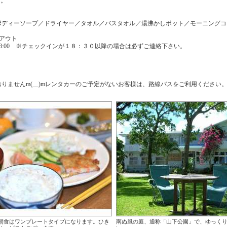
す。
ボディーソープ／ドライヤー／タオル／バスタオル／湯沸かしポット／モーニングコ
アウト
 - 18:00 ※チェックインが１８：３０以降の場合は必ずご連絡下さい。
りませんm(__)mレンタカーのご予定がないお客様は、路線バスをご利用ください
朝食はワンプレートタイプになります。ひき
南ぬ風の庭、通称「山下公園」で、ゆっく