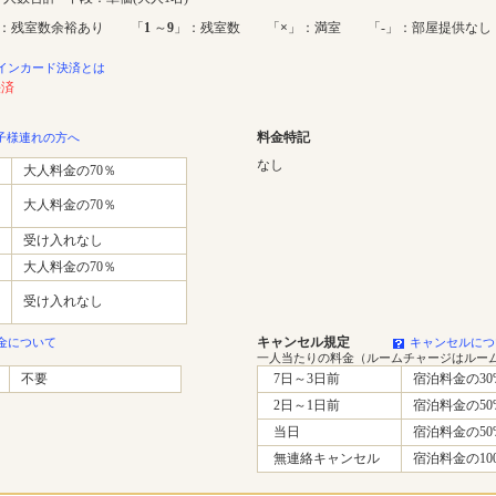
：残室数余裕あり 「
1
～
9
」：残室数 「
×
」：満室 「-」：部屋提供なし
インカード決済とは
決済
料金特記
子様連れの方へ
なし
大人料金の70％
大人料金の70％
受け入れなし
大人料金の70％
受け入れなし
キャンセル規定
金について
キャンセルにつ
一人当たりの料金（ルームチャージはルー
不要
7日～3日前
宿泊料金の30
2日～1日前
宿泊料金の50
当日
宿泊料金の50
無連絡キャンセル
宿泊料金の10