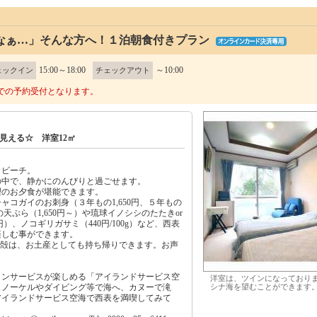
なぁ…」そんな方へ！１泊朝食付きプラン
15:00～18:00
～10:00
ェックイン
チェックアウト
での予約受付となります。
見える☆ 洋室12㎡
とビーチ。
の中で、静かにのんびりと過ごせます。
理のお夕食が堪能できます。
ャコガイのお刺身（３年もの1,650円、５年もの
の天ぷら（1,650円～）や琉球イノシシのたたきor
円）、ノコギリガサミ（440円/100g）など、西表
楽しむ事ができます。
貝殻は、お土産としても持ち帰りできます。お声
リンサービスが楽しめる「アイランドサービス空
洋室は、ツインになっており
ュノーケルやダイビング等で海へ、カヌーで滝
シナ海を望むことができます
アイランドサービス空海で西表を満喫してみて