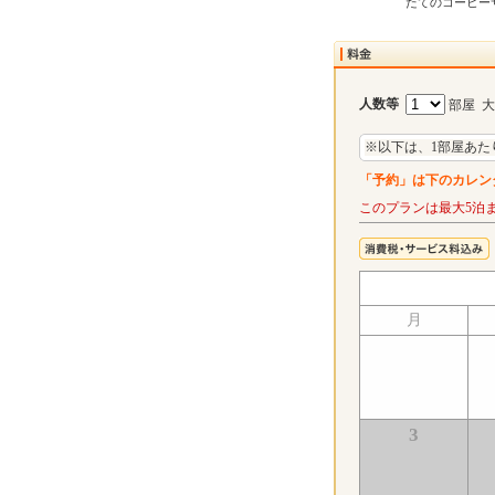
たてのコーヒー
人数等
部屋 
※以下は、1部屋あた
「予約」は下のカレン
このプランは最大5泊
月
3