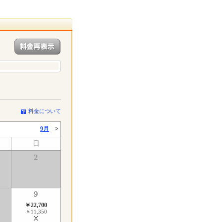
料金について
9月
>
日
2
9
￥22,700
￥11,350
了