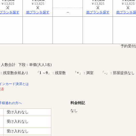
￥13,825
￥13,825
￥13,825
￥13,825
プランを探す
他プランを探す
他プランを探す
他プランを
予約受付
人数合計 下段：単価(大人1名)
：残室数余裕あり 「
1
～
9
」：残室数 「
×
」：満室 「-」：部屋提供なし
インカード決済とは
決済
料金特記
子様連れの方へ
なし
受け入れなし
受け入れなし
受け入れなし