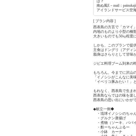
は？
南ぬ風E－mail：painukaji
アイランドサービス空海 Te
[ プラン内容 ]
西表島の方言で「カマイ
内地のものより小型の種
大きいものでも50㎏程度
しかも、このプランで提
主食はドングリ（アディ
脂身はさらりとして甘味
ジビエ料理ブーム到来の
もちろん、今までに沢山
「イノシシがこんなに美
「イベリコ豚みたい！」
もれなく、西表島で生ま
西表島ならではの味を楽
西表島の思い出にいかが
◆献立一例◆
・琉球イノシシのちゃ
・グルクン唐揚げ
・煮物（ソーキ、パパイ
・麩ーちゃんぷるー
・小鉢 カーナ