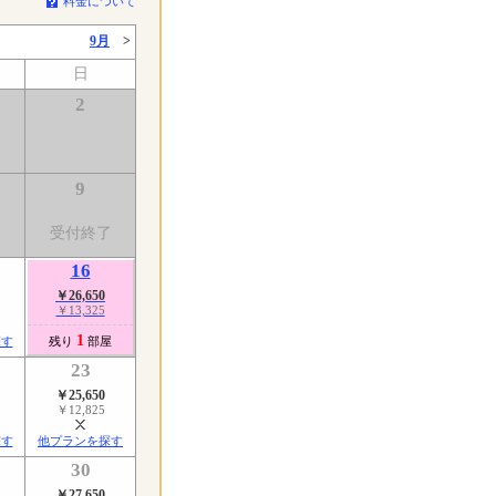
料金について
9月
>
日
2
9
了
受付終了
16
￥26,650
￥13,325
1
探す
残り
部屋
23
￥25,650
￥12,825
探す
他プランを探す
30
￥27,650