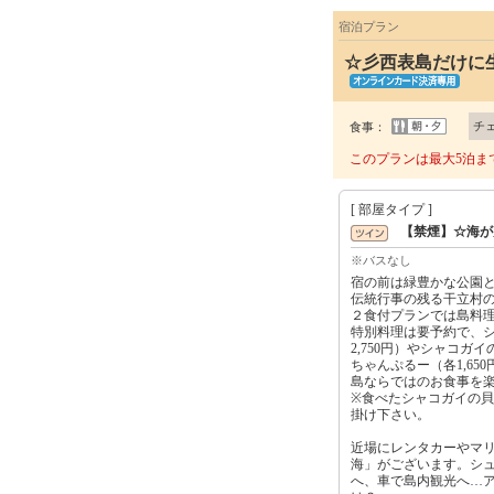
宿泊プラン
☆彡西表島だけに
チ
食事：
このプランは最大5泊ま
[ 部屋タイプ ]
【禁煙】☆海が
※バスなし
宿の前は緑豊かな公園
伝統行事の残る干立村
２食付プランでは島料
特別料理は要予約で、シ
2,750円）やシャコガイ
ちゃんぷるー（各1,650
島ならではのお食事を
※食べたシャコガイの
掛け下さい。
近場にレンタカーやマ
海」がございます。シ
へ、車で島内観光へ…