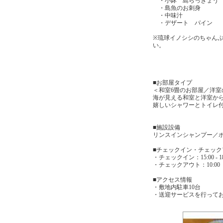
・小鉢 島らっきょう
・島魚のお刺身
・中味汁
・デザート パイン
※琉球イノシシのちゃん
南ぬ風おすす
■お部屋タイプ
＜和室6畳のお部屋／洋室
海が見える和室と洋室か
嬉しいシャワーとトイレ付
■施設設備
リンスインシャンプー／
■チェックイン・チェック
・チェックイン：15:00
・チェックアウト：10:00
■アクセス情報
・敷地内駐車10台
・送迎サービスを行ってお