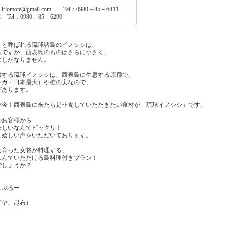
.iriomote@gmail.com Tel：0980－85－6411
l：0980－85－6290
」と呼ばれる琉球諸島のイノシシは、
類ですが、西表島のものはさらに小さく、
にしかなりません。
供する琉球イノシシは、西表島に生息する原種で、
ンガ・日本最大）や椎の実なので、
があります。
昨今！西表島に来たら是非食していただきたい食材が「琉球イノシシ」です。
のお客様から
味しいなんてビックリ！」
と嬉しい声をいただいております。
れ育った女将が料理する、
しんでいただける島料理付きプラン！
でしょうか？
んぷるー
ヤ、昆布）