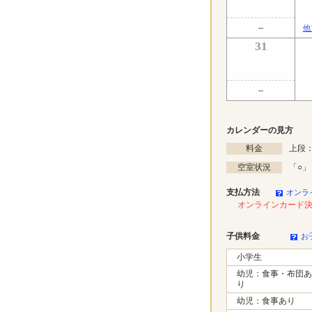
他
31
カレンダーの見方
料金
上段：
空室状況
「
○
」
支払方法
オンラ
オンラインカード
子供料金
お
小学生
幼児：食事・布団あ
り
幼児：食事あり