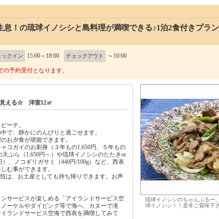
生息！の琉球イノシシと島料理が満喫できる♪1泊2食付きプラ
15:00～18:00
～10:00
ェックイン
チェックアウト
での予約受付となります。
見える☆ 洋室12㎡
とビーチ。
の中で、静かにのんびりと過ごせます。
理のお夕食が堪能できます。
ャコガイのお刺身（３年もの1,650円、５年もの
の天ぷら（1,650円～）や琉球イノシシのたたきor
円）、ノコギリガサミ（440円/100g）など、西表
楽しむ事ができます。
貝殻は、お土産としても持ち帰りできます。お声
リンサービスが楽しめる「アイランドサービス空
琉球イノシシのちゃんぷるー
ュノーケルやダイビング等で海へ、カヌーで滝
球イノシシ！！是非ご賞味下
アイランドサービス空海で西表を満喫してみて