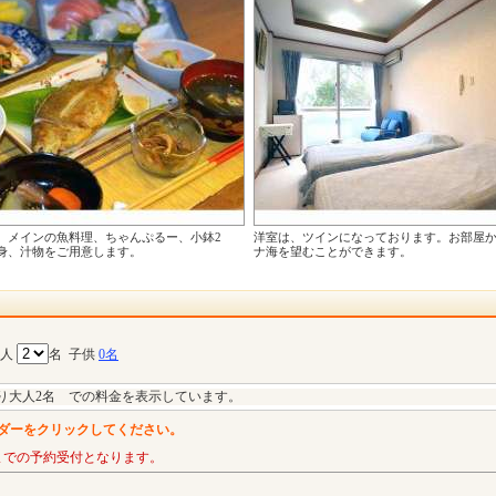
。メインの魚料理、ちゃんぷるー、小鉢2
洋室は、ツインになっております。お部屋
身、汁物をご用意します。
ナ海を望むことができます。
大人
名
子供
0名
り大人2名 での料金を表示しています。
ダーをクリックしてください。
までの予約受付となります。