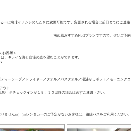
ぷるーは琉球イノシシのたたきに変更可能です。変更される場合は前日までにご連絡
い。
めNo.2プランですので、ぜひご予約下さい(
のお部屋＞
らは、キレイな海と自慢の庭を望むことができます。
♪
ボディーソープ／ドライヤー／タオル／バスタオル／湯沸かしポット／モーニングコ
アウト
 - 18:00 ※チェックインが１８：３０以降の場合は必ずご連絡下さい。
りませんm(__)mレンタカーのご予定がないお客様は、路線バスをご利用ください