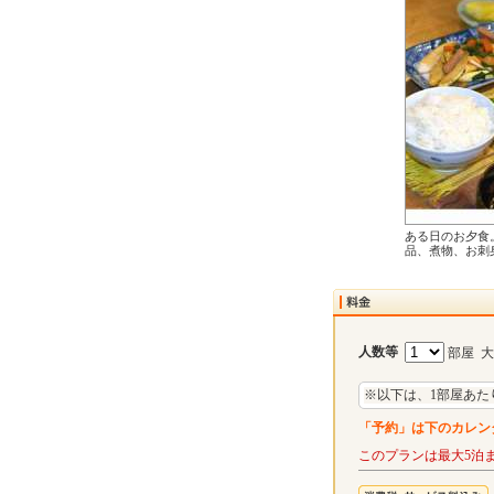
ある日のお夕食
品、煮物、お刺
人数等
部屋 
※以下は、1部屋あた
「予約」は下のカレン
このプランは最大5泊