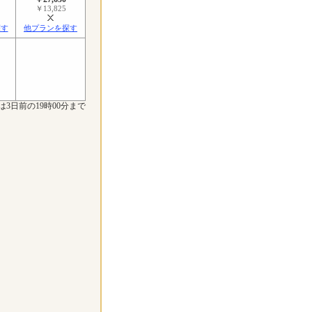
￥13,825
探す
他プランを探す
は3日前の19時00分まで