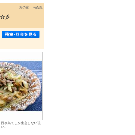
海の家 南ぬ風
ン☆彡
。西表島でしか生息しない琉
さい。