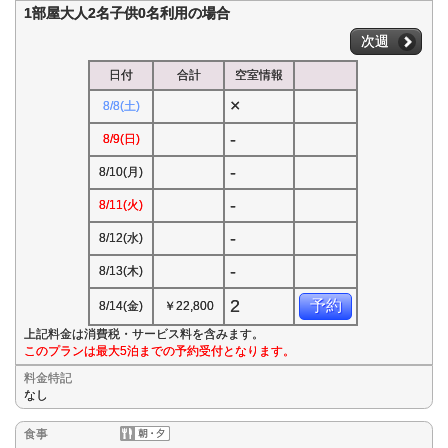
1部屋大人2名子供0名利用の場合
次週
日付
合計
空室情報
×
8/8(土)
-
8/9(日)
-
8/10(月)
-
8/11(火)
-
8/12(水)
-
8/13(木)
2
予約
8/14(金)
￥22,800
上記料金は消費税・サービス料を含みます。
このプランは最大5泊までの予約受付となります。
料金特記
なし
食事