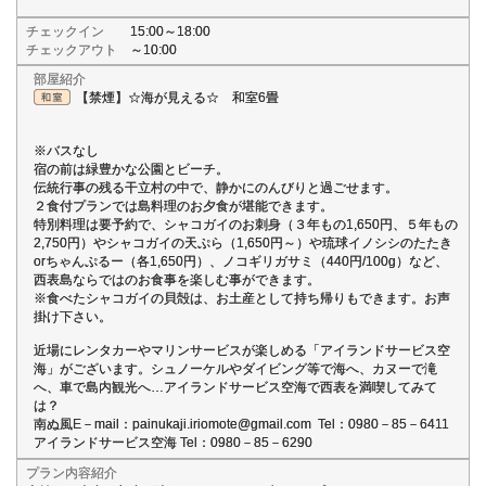
チェックイン
15:00～18:00
チェックアウト
～10:00
部屋紹介
【禁煙】☆海が見える☆ 和室6畳
※バスなし
宿の前は緑豊かな公園とビーチ。
伝統行事の残る干立村の中で、静かにのんびりと過ごせます。
２食付プランでは島料理のお夕食が堪能できます。
特別料理は要予約で、シャコガイのお刺身（３年もの1,650円、５年もの
2,750円）やシャコガイの天ぷら（1,650円～）や琉球イノシシのたたき
orちゃんぷるー（各1,650円）、ノコギリガサミ（440円/100g）など、
西表島ならではのお食事を楽しむ事ができます。
※食べたシャコガイの貝殻は、お土産として持ち帰りもできます。お声
掛け下さい。
近場にレンタカーやマリンサービスが楽しめる「アイランドサービス空
海」がございます。シュノーケルやダイビング等で海へ、カヌーで滝
へ、車で島内観光へ…アイランドサービス空海で西表を満喫してみて
は？
南ぬ風E－mail：painukaji.iriomote@gmail.com Tel：0980－85－6411
アイランドサービス空海 Tel：0980－85－6290
プラン内容紹介