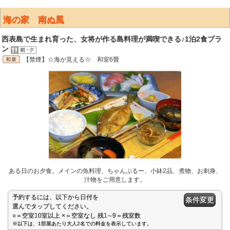
海の家 南ぬ風
西表島で生まれ育った、女将が作る島料理が満喫できる♪1泊2食プラ
ン
【禁煙】☆海が見える☆ 和室6畳
ある日のお夕食。メインの魚料理、ちゃんぷるー、小鉢2品、煮物、お刺身、
汁物をご用意します。
予約するには、以下から日付を
条件変更
選んでタップしてください。
○＝空室10室以上 ×＝空室なし 残1∼9＝残室数
※以下は、1部屋あたり大人2名での料金を表示しています。