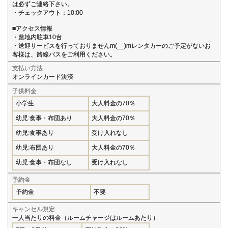
は必ずご連絡下さい。
・チェックアウト：10:00
■アクセス情報
・敷地内駐車10台
・送迎サービスを行っておりませんm(__)mレンタカーのご予定がないお
客様は、路線バスをご利用ください。
支払い方法
オンラインカード決済
子供料金
小学生
大人料金の70％
幼児:食事・布団あり
大人料金の70％
幼児:食事あり
受け入れなし
幼児:布団あり
大人料金の70％
幼児:食事・布団なし
受け入れなし
予約金
予約金
不要
キャンセル規定
一人当たりの料金（ルームチャージはルームあたり）