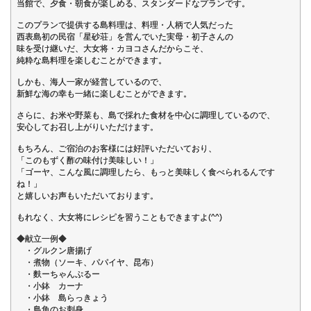
当館で、夕食・朝食が楽しめる、スタンダードなプランです。
このプランで提供する島料理は、料理・人柄で人気だった
西表島初の民宿「星砂荘」を営んでいた実母・初子さんの
味を受け継いだ、大女将・カヨコさんだからこそ、
純粋な島料理を楽しむことができます。
しかも、海人一家が経営しているので、
新鮮な海の幸も一緒に楽しむことができます。
さらに、お米や野菜も、島で採れた食材を中心に調理しているので、
安心してお召し上がりいただけます。
もちろん、ご宿泊のお客様には好評いただいており、
「このもずく酢の味付け美味しい！」
「ゴーヤ、こんな風に調理したら、もっと美味しく食べられるんです
ね！」
と嬉しいお声もいただいております。
もれなく、大女将にレシピを習うこともできますよ(^^)
◆献立一例◆
・グルクン唐揚げ
・煮物（ソーキ、パパイヤ、昆布）
・麩ーちゃんぷるー
・小鉢 カーナ
・小鉢 島らっきょう
・島魚のお刺身