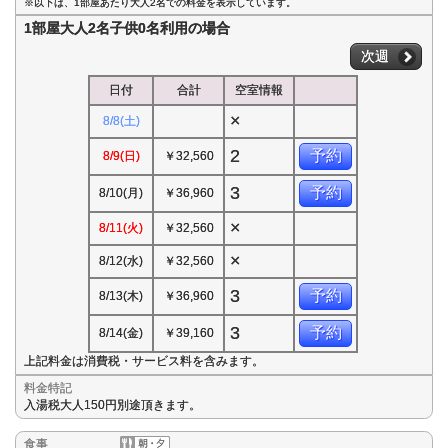
※以下は、1部屋あたり大人2名での料金を表示しています。
1部屋大人2名子供0名利用の場合
次週
日付
合計
空室情報
×
8/8(土)
2
予約
8/9(日)
￥32,560
3
予約
8/10(月)
￥36,960
×
8/11(火)
￥32,560
×
8/12(水)
￥32,560
3
予約
8/13(木)
￥36,960
3
予約
8/14(金)
￥39,160
上記料金は消費税・サービス料を含みます。
料金特記
入湯税大人150円別途頂きます。
食事