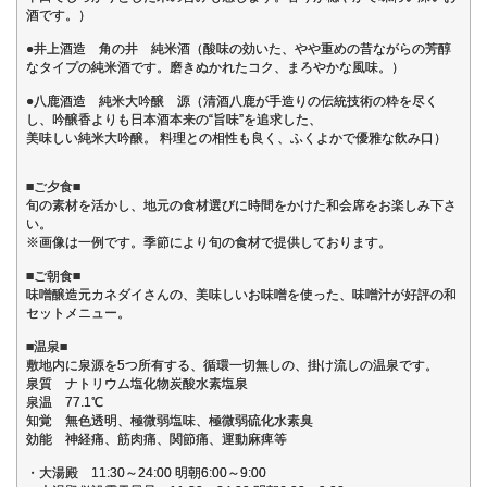
酒です。）
●井上酒造 角の井 純米酒（酸味の効いた、やや重めの昔ながらの芳醇
なタイプの純米酒です。磨きぬかれたコク、まろやかな風味。）
●八鹿酒造 純米大吟醸 源（清酒八鹿が手造りの伝統技術の粋を尽く
し、吟醸香よりも日本酒本来の“旨味”を追求した、
美味しい純米大吟醸。 料理との相性も良く、ふくよかで優雅な飲み口）
■ご夕食■
旬の素材を活かし、地元の食材選びに時間をかけた和会席をお楽しみ下さ
い。
※画像は一例です。季節により旬の食材で提供しております。
■ご朝食■
味噌醸造元カネダイさんの、美味しいお味噌を使った、味噌汁が好評の和
セットメニュー。
■温泉■
敷地内に泉源を5つ所有する、循環一切無しの、掛け流しの温泉です。
泉質 ナトリウム塩化物炭酸水素塩泉
泉温 77.1℃
知覚 無色透明、極微弱塩味、極微弱硫化水素臭
効能 神経痛、筋肉痛、関節痛、運動麻痺等
・大湯殿 11:30～24:00 明朝6:00～9:00