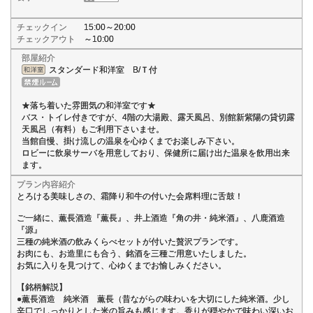
チェックイン
15:00～20:00
チェックアウト
～10:00
部屋紹介
スタンダード和洋室 B/Ｔ付
★落ち着いた雰囲気の和洋室です★
バス・トイレ付きですが、4階の大湯殿、露天風呂、別館新紫陽の貸切露
天風呂（有料）もご利用下さいませ。
当館自慢、掛け流しの温泉を心ゆくまでお楽しみ下さい。
ロビーに飲泉サーバを用意しており、保健所に届け出た温泉を飲用出来
ます。
プラン内容紹介
とろける美味しさの、霜降り和牛の付いた会席料理に舌鼓！
ご一緒に、薫長酒造『薫長』、井上酒造『角の井・純米酒』、八鹿酒造
『源』
三種の純米酒の飲みくらべセットが付いた贅沢プランです。
お肉にも、お造里にも合う、銘酒を三種ご用意いたしました。
お気に入りを見つけて、心ゆくまでお愉しみください。
【銘柄解説】
●薫長酒造 純米酒 薫長（昔ながらの味わいを大切にした純米酒。少し
辛口でしっかりとした米の旨みも感じます。香りが穏やかで味わい深いお