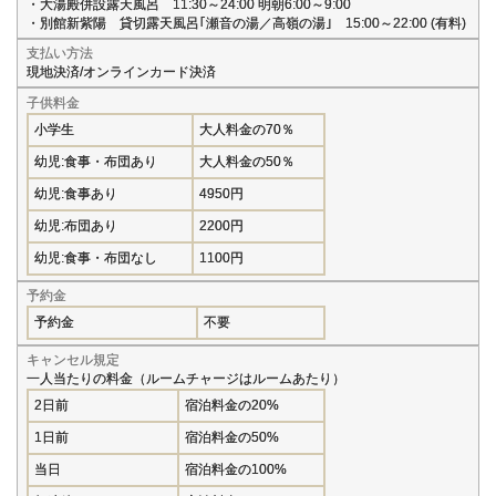
・大湯殿併設露天風呂 11:30～24:00 明朝6:00～9:00
・別館新紫陽 貸切露天風呂｢瀬音の湯／高嶺の湯｣ 15:00～22:00 (有料)
支払い方法
現地決済/オンラインカード決済
子供料金
小学生
大人料金の70％
幼児:食事・布団あり
大人料金の50％
幼児:食事あり
4950円
幼児:布団あり
2200円
幼児:食事・布団なし
1100円
予約金
予約金
不要
キャンセル規定
一人当たりの料金（ルームチャージはルームあたり）
2日前
宿泊料金の20%
1日前
宿泊料金の50%
当日
宿泊料金の100%