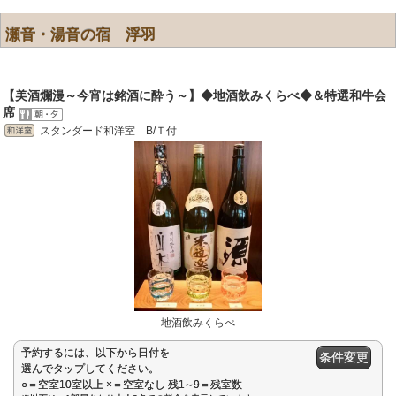
瀬音・湯音の宿 浮羽
【美酒爛漫～今宵は銘酒に酔う～】◆地酒飲みくらべ◆＆特選和牛会
席
スタンダード和洋室 B/Ｔ付
地酒飲みくらべ
予約するには、以下から日付を
条件変更
選んでタップしてください。
○＝空室10室以上 ×＝空室なし 残1∼9＝残室数