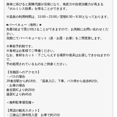
身体に浴びると新陳代謝が活発になり、免疫力や自然治癒力が高まる
『ホルミシス効果』を得ることができます。
※温泉の利用時間は、15:00～23:00／翌朝6:30～9:30となっております。
■バーベキュー（有料）■
先着2組まで受け付けることができますので、お気軽にお問い合わせくだ
さい。
当館にてバーベキューセット（炭・お皿・お箸）をご用意致します。
※事前予約制です。
※食材はお客様でご準備ください。
なお、食材をカット・下ごしらえする場所や道具はお貸しできかねますの
で、
予め処理されているものをご持参ください。
【当施設へのアクセス】
・バスの場合
JR倉吉駅から約18分、「温泉入口」下車。バス停から徒歩約2分。
・お車の場合
倉吉西ICより約20分
湯原ICより約45分
＜無料駐車場完備＞
【周辺の観光スポット】
・三徳山三佛寺投入堂 お車で約15分