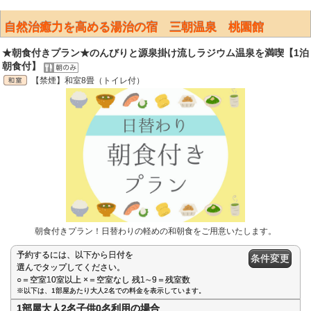
自然治癒力を高める湯治の宿 三朝温泉 桃園館
★朝食付きプラン★のんびりと源泉掛け流しラジウム温泉を満喫【1泊
朝食付】
【禁煙】和室8畳（トイレ付）
朝食付きプラン！日替わりの軽めの和朝食をご用意いたします。
予約するには、以下から日付を
条件変更
選んでタップしてください。
○＝空室10室以上 ×＝空室なし 残1∼9＝残室数
※以下は、1部屋あたり大人2名での料金を表示しています。
1部屋大人2名子供0名利用の場合