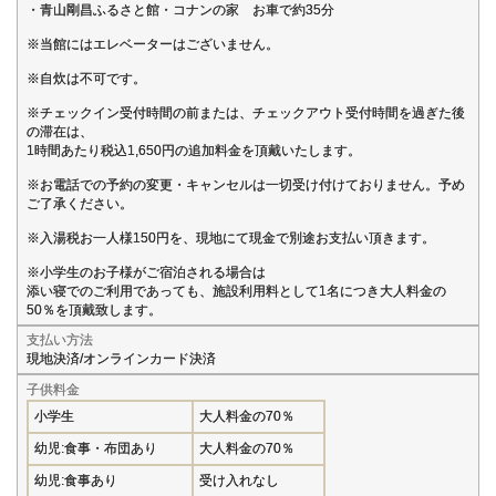
・青山剛昌ふるさと館・コナンの家 お車で約35分
※当館にはエレベーターはございません。
※自炊は不可です。
※チェックイン受付時間の前または、チェックアウト受付時間を過ぎた後
の滞在は、
1時間あたり税込1,650円の追加料金を頂戴いたします。
※お電話での予約の変更・キャンセルは一切受け付けておりません。予め
ご了承ください。
※入湯税お一人様150円を、現地にて現金で別途お支払い頂きます。
※小学生のお子様がご宿泊される場合は
添い寝でのご利用であっても、施設利用料として1名につき大人料金の
50％を頂戴致します。
支払い方法
現地決済/オンラインカード決済
子供料金
小学生
大人料金の70％
幼児:食事・布団あり
大人料金の70％
幼児:食事あり
受け入れなし