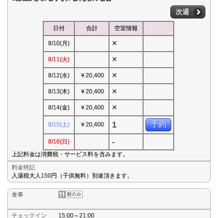
次週
日付
合計
空室情報
×
8/10(月)
×
8/11(火)
×
8/12(水)
￥20,400
×
8/13(木)
￥20,400
×
8/14(金)
￥20,400
1
予約
8/15(土)
￥20,400
-
8/16(日)
上記料金は消費税・サービス料を含みます。
料金特記
入湯税大人150円（子供無料）別途頂きます。
食事
チェックイン
15:00～21:00