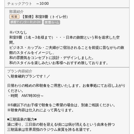
チェックアウト
～10:00
部屋紹介
【禁煙】和室8畳（トイレ付）
※バスなし
和室8畳（1名～3名様まで）・・・日本の旅館という和を追求した空
間。
ビジネス・カップル・ご夫婦がご宿泊されることを前提に昔ながらの旅
館のスタイルをイメージし、
和の雰囲気をコンセプトに設計・デザインしました。
和のスタイルを楽しみたいお客様へおすすめ致しております。
プラン内容紹介
＼朝食確約プランです！／
日替わりの軽めの和朝食をご用意いたします。お食事処にてお召し上がり
ください。
・時間 AM7時30分～
※6歳以下のお子様で朝食をご希望の場合は、別途ご相談ください。
※朝食内容は仕入れによって異なります。
■三朝温泉の魅力■
湯に浸り、三日目の朝を迎える頃には病が消えるという由来を持つ
三朝温泉は世界屈指のラジウム泉質を誇る名湯です。