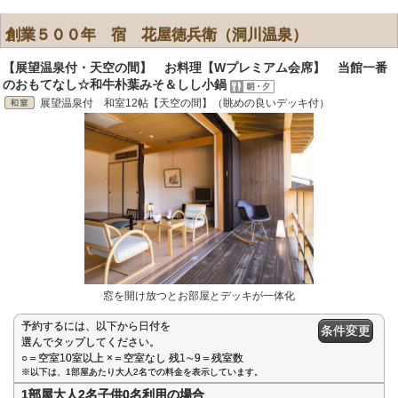
創業５００年 宿 花屋徳兵衛（洞川温泉）
【展望温泉付・天空の間】 お料理【Wプレミアム会席】 当館一番
のおもてなし☆和牛朴葉みそ＆しし小鍋
展望温泉付 和室12帖【天空の間】（眺めの良いデッキ付）
窓を開け放つとお部屋とデッキが一体化
予約するには、以下から日付を
条件変更
選んでタップしてください。
○＝空室10室以上 ×＝空室なし 残1∼9＝残室数
※以下は、1部屋あたり大人2名での料金を表示しています。
1部屋大人2名子供0名利用の場合