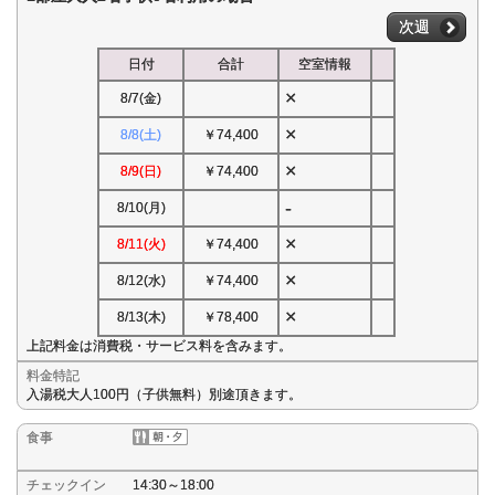
次週
日付
合計
空室情報
×
8/7(金)
×
8/8(土)
￥74,400
×
8/9(日)
￥74,400
-
8/10(月)
×
8/11(火)
￥74,400
×
8/12(水)
￥74,400
×
8/13(木)
￥78,400
上記料金は消費税・サービス料を含みます。
料金特記
入湯税大人100円（子供無料）別途頂きます。
食事
チェックイン
14:30～18:00