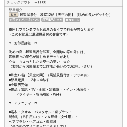
チェックアウト
～11:00
部屋紹介
展望温泉付 和室12帖【天空の間】（眺めの良いデッキ付）
※同じプラン名でもお部屋のタイプで料金が異なります
(このお部屋は展望風呂付の客室です）
□ お部屋詳細 □
眺めの良い展望風呂付和室、全開放の窓の外には、
四季折々の景色が愉しめるデッキがあり
☆☆ ちょっとした天空への誘い ☆☆
（玄関からお部屋までは階段が長いのでお許し下さい）
■和室12帖 【天空の間】（展望風呂付き・デッキ有）
■部屋定員： 2名～4名様
■冷暖房完備
■備品：電話・TV・金庫・冷蔵庫・トイレ・洗面台・
ドライヤー・羽毛布団・Wi-Fi
□ アメニティ □
■浴衣・タオル・バスタオル・歯ブラシ・
髭剃り（男性用)コットン＆綿棒（女性用）・
ヘアブラシ・ヘアゴム・巾着袋
（その他のアメニティにつきましては