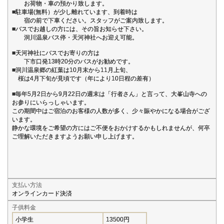
お荷物・車の預かり致します。
■駐車場(無料）が少し離れています、到着時は
宿の前で下車ください。スタッフがご案内致します。
■バスでお越しの方には、その旨お知らせ下さい。
洞川温泉バス停・天河神社へお迎え可能。
■天河神社にバスでお寄りの方は
下市口発13時20分のバスがお勧めです。
■洞川温泉郷の紅葉は10月末から11月上旬、
桜は4月下旬が見頃です（年により10日程の差有）
■毎年5月2日から9月22日の週末は「行者さん」と言って、大峯山寺への
お参りにいらっしゃいます。
この期間中はご宿泊のお客様の人数が多く、少々賑やかになる場合がござ
います。
静かな環境をご希望の方にはご不便をおかけするかもしれませんが、何卒
ご理解いただきますようお願い申し上げます。
支払い方法
オンラインカード決済
子供料金
小学生
13500円