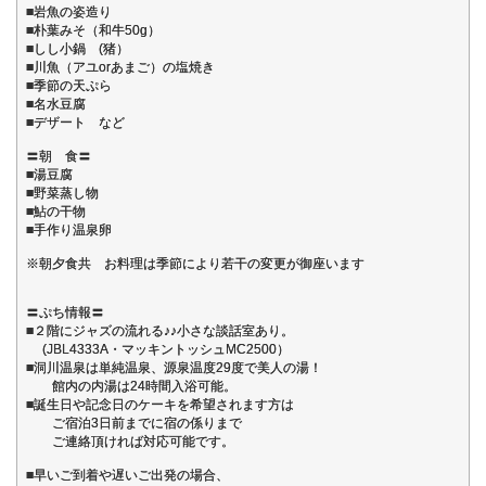
■岩魚の姿造り
■朴葉みそ（和牛50g）
■しし小鍋 (猪）
■川魚（アユorあまご）の塩焼き
■季節の天ぷら
■名水豆腐
■デザート など
〓朝 食〓
■湯豆腐
■野菜蒸し物
■鮎の干物
■手作り温泉卵
※朝夕食共 お料理は季節により若干の変更が御座います
〓ぷち情報〓
■２階にジャズの流れる♪♪小さな談話室あり。
(JBL4333A・マッキントッシュMC2500）
■洞川温泉は単純温泉、源泉温度29度で美人の湯！
館内の内湯は24時間入浴可能。
■誕生日や記念日のケーキを希望されます方は
ご宿泊3日前までに宿の係りまで
ご連絡頂ければ対応可能です。
■早いご到着や遅いご出発の場合、