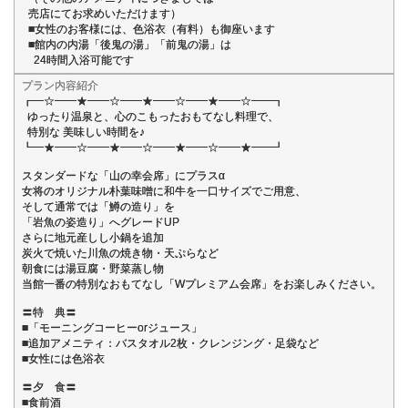
売店にてお求めいただけます）
■女性のお客様には、色浴衣（有料）も御座います
■館内の内湯「後鬼の湯」「前鬼の湯」は
24時間入浴可能です
プラン内容紹介
┏━☆━━★━━☆━━★━━☆━━★━━☆━━┓
ゆったり温泉と、心のこもったおもてなし料理で、
特別な 美味しい時間を♪
┗━★━━☆━━★━━☆━━★━━☆━━★━━┛
スタンダードな「山の幸会席」にプラスα
女将のオリジナル朴葉味噌に和牛を一口サイズでご用意、
そして通常では「鱒の造り」を
「岩魚の姿造り」へグレードUP
さらに地元産しし小鍋を追加
炭火で焼いた川魚の焼き物・天ぷらなど
朝食には湯豆腐・野菜蒸し物
当館一番の特別なおもてなし「Wプレミアム会席」をお楽しみください。
〓特 典〓
■「モーニングコーヒーorジュース」
■追加アメニティ：バスタオル2枚・クレンジング・足袋など
■女性には色浴衣
〓夕 食〓
■食前酒