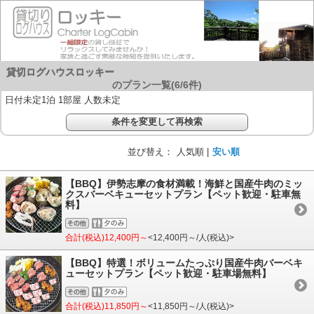
貸切ログハウスロッキー
のプラン一覧(
6
/
6
件)
日付未定1泊 1部屋 人数未定
条件を変更して再検索
並び替え：
人気順 |
安い順
【BBQ】伊勢志摩の食材満載！海鮮と国産牛肉のミッ
クスバーベキューセットプラン【ペット歓迎・駐車無
料】
合計(税込)12,400円～
<12,400円～/人(税込)>
【BBQ】特選！ボリュームたっぷり国産牛肉バーベキ
ューセットプラン【ペット歓迎・駐車場無料】
合計(税込)11,850円～
<11,850円～/人(税込)>