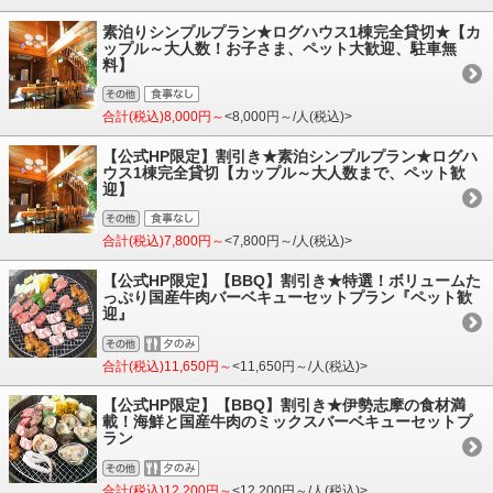
素泊りシンプルプラン★ログハウス1棟完全貸切★【カ
ップル～大人数！お子さま、ペット大歓迎、駐車無
料】
合計(税込)8,000円～
<8,000円～/人(税込)>
【公式HP限定】割引き★素泊シンプルプラン★ログハ
ウス1棟完全貸切【カップル～大人数まで、ペット歓
迎】
合計(税込)7,800円～
<7,800円～/人(税込)>
【公式HP限定】【BBQ】割引き★特選！ボリュームた
っぷり国産牛肉バーベキューセットプラン『ペット歓
迎』
合計(税込)11,650円～
<11,650円～/人(税込)>
【公式HP限定】【BBQ】割引き★伊勢志摩の食材満
載！海鮮と国産牛肉のミックスバーベキューセットプ
ラン
合計(税込)12,200円～
<12,200円～/人(税込)>