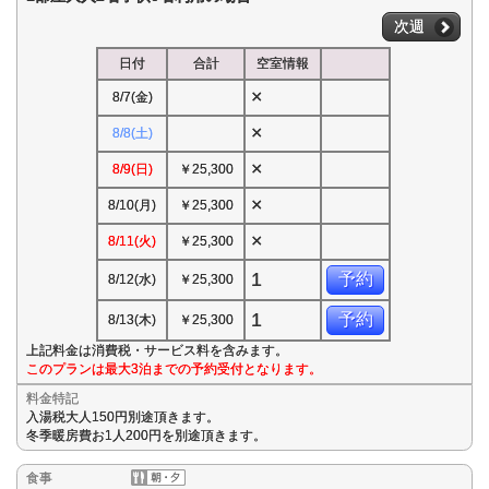
次週
日付
合計
空室情報
×
8/7(金)
×
8/8(土)
×
8/9(日)
￥25,300
×
8/10(月)
￥25,300
×
8/11(火)
￥25,300
1
予約
8/12(水)
￥25,300
1
予約
8/13(木)
￥25,300
上記料金は消費税・サービス料を含みます。
このプランは最大3泊までの予約受付となります。
料金特記
入湯税大人150円別途頂きます。
冬季暖房費お1人200円を別途頂きます。
食事