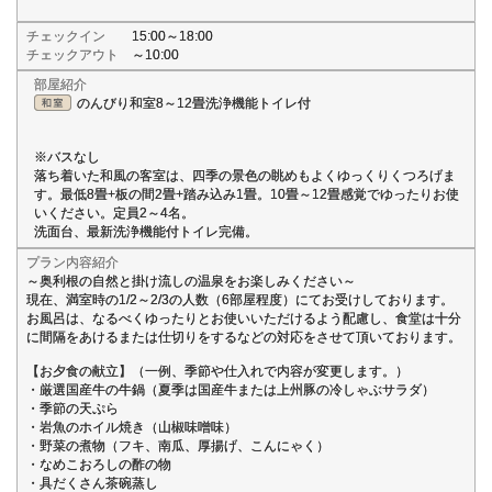
チェックイン
15:00～18:00
チェックアウト
～10:00
部屋紹介
のんびり和室8～12畳洗浄機能トイレ付
※バスなし
落ち着いた和風の客室は、四季の景色の眺めもよくゆっくりくつろげま
す。最低8畳+板の間2畳+踏み込み1畳。10畳～12畳感覚でゆったりお使
いください。定員2～4名。
洗面台、最新洗浄機能付トイレ完備。
プラン内容紹介
～奥利根の自然と掛け流しの温泉をお楽しみください～
現在、満室時の1/2～2/3の人数（6部屋程度）にてお受けしております。
お風呂は、なるべくゆったりとお使いいただけるよう配慮し、食堂は十分
に間隔をあけるまたは仕切りをするなどの対応をさせて頂いております。
【お夕食の献立】（一例、季節や仕入れで内容が変更します。）
・厳選国産牛の牛鍋（夏季は国産牛または上州豚の冷しゃぶサラダ）
・季節の天ぷら
・岩魚のホイル焼き（山椒味噌味）
・野菜の煮物（フキ、南瓜、厚揚げ、こんにゃく）
・なめこおろしの酢の物
・具だくさん茶碗蒸し