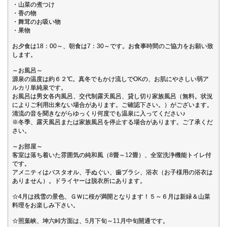
・山菜の煮つけ
・香の物
・舞茸のお吸い物
・果物
お夕食は18：00～、朝食は7：30～です。お食事時間のご協力をお願い致
します。
～お風呂～
源泉の温度は約６２℃。真冬でもかけ流しでOKの、お肌にやさしい弱ア
ルカリ単純泉です。
お風呂は男女各内風呂、交代制露天風呂、貸し切り家族風呂（無料。状況
によりご利用出来ない場合があります。ご確認下さい。）がございます。
清流の音を聞きながらゆっくり何度でも温泉に入ってください♪
※冬季、露天風呂または家族風呂を停止する場合があります。ご了承くだ
さい。
～お部屋～
客室は落ち着いた雰囲気の純和風（8畳～12畳）、全室洗浄機能トイレ付
です。
アメニティはバスタオル、手ぬぐい、歯ブラシ、浴衣（お子様用の浴衣は
ありません）。ドライヤーは脱衣所にあります。
☆4月は残雪の景色、ＧＷに桜が満開となります！５～６月は新緑＆山菜
料理をお楽しみ下さい。
☆照葉峡、坤六峠方面は、5月下旬～11月中旬開通です。