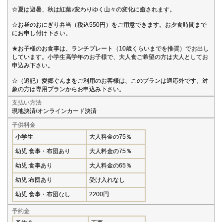
☆夏は避暑、秋は紅葉♪変わりゆく山々の変化に癒されます。
☆お昼のおにぎり弁当（税込550円）をご用意できます。お夕食時間まで
にお申し付け下さい。
★お子様のお食事は、ランチプレート（10歳くらいまでを推奨）でお出し
しています。小学生高学年のお子様で、大人食ご希望の方は大人としてお
申込み下さい。
☆（追記）愛郷ぐんまをご利用のお客様は、このプランは適応外です。対
象の方は専用プランからお申込み下さい。
支払い方法
現地決済/オンラインカード決済
子供料金
小学生
大人料金の75％
幼児:食事・布団あり
大人料金の75％
幼児:食事あり
大人料金の65％
幼児:布団あり
受け入れなし
幼児:食事・布団なし
2200円
予約金