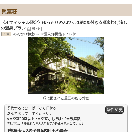
照葉荘
《オフィシャル限定》ゆったりのんびり♪1泊2食付き☆源泉掛け流し
の温泉プラン
のんびり和室8～12畳洗浄機能トイレ付
緑に囲まれた重圧のある外観
予約するには、以下から日付を
条件変更
選んでタップしてください。
○＝空室10室以上 ×＝空室なし 残1∼9＝残室数
※以下は、1部屋あたり大人2名での料金を表示しています。
1部屋大人2名子供0名利用の場合