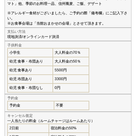
マト」他、季節のお料理一品、信州蕎麦、ご飯、デザート
※アレルギー食材がございましたら、ご予約の際「備考欄」にご記入下さ
い。
※お食事会場は「当館おまかせの会場」とさせて頂きます。
支払い方法
現地決済/オンラインカード決済
子供料金
小学生
大人料金の70％
幼児:食事・布団あり
大人料金の50％
幼児:食事あり
5500円
幼児:布団あり
3300円
幼児:食事・布団なし
0円
予約金
予約金
不要
キャンセル規定
一人当たりの料金（ルームチャージはルームあたり）
2日前
宿泊料金の50%