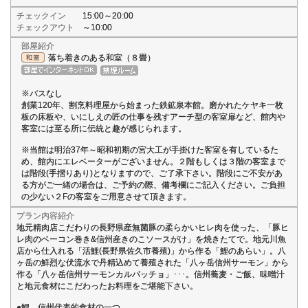
チェックイン
15:00～20:00
チェックアウト
～10:00
部屋紹介
落ち着きのある和室（８畳）
※バスなし
創業120年、割烹料理屋から始まった鉄鉱泉本館。磨かれたケヤキ一枚
板の床板や、いにしえの匠の仕事を残すアーチ型の客室扉など、館内や
客室には至る所に伝統と趣が感じられます。
※当館は明治37年～昭和初期の宮大工が手掛けた客室を有しているた
め、館内にエレベーターがございません。２階もしくは３階の客室まで
は階段(手摺りあり)となりますので、ご了承下さい。階段にご不安があ
る方がご一緒の場合は、ご予約の際、備考欄にご記入ください。ご負担
の少ない２Fの客室をご用意させて頂きます。
プラン内容紹介
地元精肉店こだわりの長野県産無菌豚の柔らかいヒレ肉を使った、「豚ヒ
レ肉のベーコン巻き&信州産きのこソースがけ」を焼きたてで。地元川魚
店から仕入れる「活鯉(長野県佐久市養殖)」から作る「鯉のあらい」。八
ヶ岳の鮮烈な伏流水で丹精込めて養殖された「八ヶ岳信州サーモン」から
作る「八ヶ岳信州サーモンカルパッチョ」･･･。信州蕎麦・ご飯、味噌汁
と地元食材にこだわったお料理をご堪能下さい。
●鯉 信州代表的食材の一つ