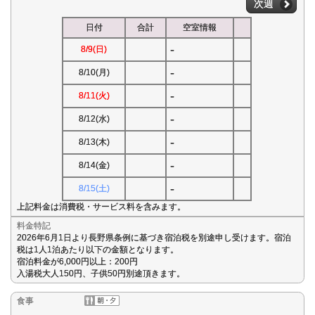
次週
日付
合計
空室情報
-
8/9(日)
-
8/10(月)
-
8/11(火)
-
8/12(水)
-
8/13(木)
-
8/14(金)
-
8/15(土)
上記料金は消費税・サービス料を含みます。
料金特記
2026年6月1日より長野県条例に基づき宿泊税を別途申し受けます。宿泊
税は1人1泊あたり以下の金額となります。
宿泊料金が6,000円以上：200円
入湯税大人150円、子供50円別途頂きます。
食事