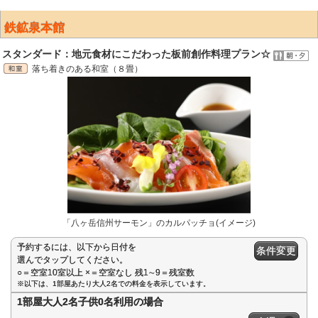
鉄鉱泉本館
スタンダード：地元食材にこだわった板前創作料理プラン☆
落ち着きのある和室（８畳）
「八ヶ岳信州サーモン」のカルパッチョ(イメージ)
予約するには、以下から日付を
条件変更
選んでタップしてください。
○＝空室10室以上 ×＝空室なし 残1∼9＝残室数
※以下は、1部屋あたり大人2名での料金を表示しています。
1部屋大人2名子供0名利用の場合