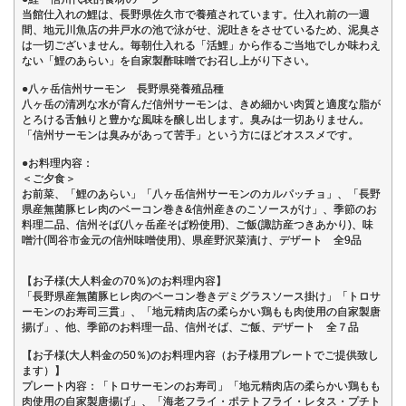
当館仕入れの鯉は、長野県佐久市で養殖されています。仕入れ前の一週
間、地元川魚店の井戸水の池で泳がせ、泥吐きをさせているため、泥臭さ
は一切ございません。毎朝仕入れる「活鯉」から作るご当地でしか味わえ
ない「鯉のあらい」を自家製酢味噌でお召し上がり下さい。
●八ヶ岳信州サーモン 長野県発養殖品種
八ヶ岳の清冽な水が育んだ信州サーモンは、きめ細かい肉質と適度な脂が
とろける舌触りと豊かな風味を醸し出します。臭みは一切ありません。
「信州サーモンは臭みがあって苦手」という方にほどオススメです。
●お料理内容：
＜ご夕食＞
お前菜、「鯉のあらい」「八ヶ岳信州サーモンのカルパッチョ」、「長野
県産無菌豚ヒレ肉のベーコン巻き&信州産きのこソースがけ」、季節のお
料理二品、信州そば(八ヶ岳産そば粉使用)、ご飯(諏訪産つきあかり)、味
噌汁(岡谷市金元の信州味噌使用)、県産野沢菜漬け、デザート 全9品
【お子様(大人料金の70％)のお料理内容】
「長野県産無菌豚ヒレ肉のベーコン巻きデミグラスソース掛け」「トロサ
ーモンのお寿司三貫」、「地元精肉店の柔らかい鶏もも肉使用の自家製唐
揚げ」、他、季節のお料理一品、信州そば、ご飯、デザート 全７品
【お子様(大人料金の50％)のお料理内容（お子様用プレートでご提供致し
ます）】
プレート内容：「トロサーモンのお寿司」「地元精肉店の柔らかい鶏もも
肉使用の自家製唐揚げ」、「海老フライ・ポテトフライ・レタス・プチト