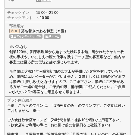
チェックイン
15:00～21:00
チェックアウト
～10:00
部屋紹介
落ち着きのある和室（８畳）
※バスなし
創業120年、割烹料理屋から始まった鉄鉱泉本館。磨かれたケヤキ一枚
板の床板や、いにしえの匠の仕事を残すアーチ型の客室扉など、館内や
客室には至る所に伝統と趣が感じられます。
※当館は明治37年～昭和初期の宮大工が手掛けた客室を有しているた
め、館内にエレベーターがございません。２階もしくは３階の客室まで
は階段(手摺りあり)となりますので、ご了承下さい。階段にご不安があ
る方がご一緒の場合は、ご予約の際、備考欄にご記入ください。ご負担
の少ない２Fの客室をご用意させて頂きます。
プラン内容紹介
※※ こちらのプランは、「1泊朝食のみ」のプランです。ご夕食は付い
ておりません ※※
ご夕食は飲食店かコンビニ(24時間営業・徒歩10分程)でご用意下さい。
（飲食店をご利用の際は、お出掛け前に営業日をご確認下さい）
駐車場： 専用駐車場は近隣温泉施設「旦過の湯 たんがのゆ」の正面に