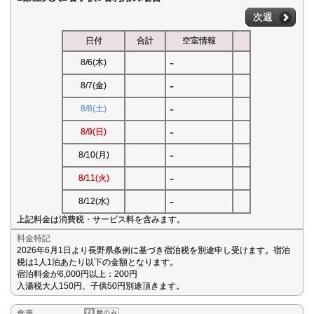
次週
日付
合計
空室情報
-
8/6(木)
-
8/7(金)
-
8/8(土)
-
8/9(日)
-
8/10(月)
-
8/11(火)
-
8/12(水)
上記料金は消費税・サービス料を含みます。
料金特記
2026年6月1日より長野県条例に基づき宿泊税を別途申し受けます。宿泊
税は1人1泊あたり以下の金額となります。
宿泊料金が6,000円以上：200円
入湯税大人150円、子供50円別途頂きます。
食事