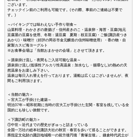
ございます。
チェックイン前のご利用も可能です。(その際、事前のご連絡は不要で
す。)
～バイキングでは味わえない手作り朝食～
山菜料理・わかさぎの唐揚げ・信州産きのこ・温泉卵・海苔・豆腐(地元
豆腐屋の豆腐を使用、冬期：湯豆腐 夏期：枝豆豆腐)・ご飯(諏訪産つき
あかり)・味噌汁（好評の岡谷市金元醸造の信州味噌使用）・香の物・自
家製カスピ海ヨーグルト
※お食事会場は「当館おまかせの会場」とさせて頂きます。
～源泉掛け流し・夜間もご入浴可能な温泉～
源泉掛け流し(低張性アルカリ性高温泉：加水なし・循環なし)の熱めの天
然温泉をお楽しみ下さい。
温泉は毎日入れ替えを行っております。湯船は広くはございませんが、夜
間もご利用頂けます。
＜当館の魅力＞
～宮大工が手掛けた建築～
明治37年～昭和初期に当時の宮大工が手掛けた玄関・客室を残している全
国的にも珍しい旅館です。
＜下諏訪町の魅力＞
①中世～近代までの歴史がぎゅっと詰まっている
全国一万社の総本社諏訪大社の秋宮・春宮を歩いて巡ることができます。
県指定文化財の諏訪地域唯一の前方後円墳「青塚古墳」、鎌倉時代武士が