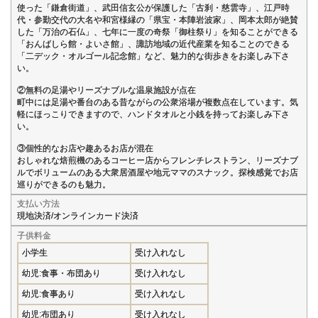
使った「鎌倉街道」、武田信玄公が保護した「古刹・慈雲寺」、江戸時
代・参勤交代の大名や和宮様縁の「県宝・本陣岩波家」、岡本太郎が絶賛
した「万治の石仏」、七年に一度の奇祭「御柱祭り」を知ることができる
「おんばしら館・よいさ館」、諏訪地域の近代産業を知ることのできる
「二デック・オルゴール記念館」など、魅力的な街歩きをお楽しみ下さ
い。
②無料の足湯やリーズナブルな温泉施設が点在
町中には足湯や番台のある昔ながらの公衆浴場が複数点在しています。気
軽にほっこりできますので、ハンドタオルと小銭を持ってお楽しみ下さ
い。
③個性的なお店や趣あるお店が混在
おしゃれな焙煎機のあるコーヒー店からフレンチレストラン、リーズナブ
ルでボリュームのある大衆居酒屋や地元ママのスナック。探検感覚でお店
巡りができるのも魅力。
支払い方法
現地決済/オンラインカード決済
子供料金
小学生
受け入れなし
幼児:食事・布団あり
受け入れなし
幼児:食事あり
受け入れなし
幼児:布団あり
受け入れなし