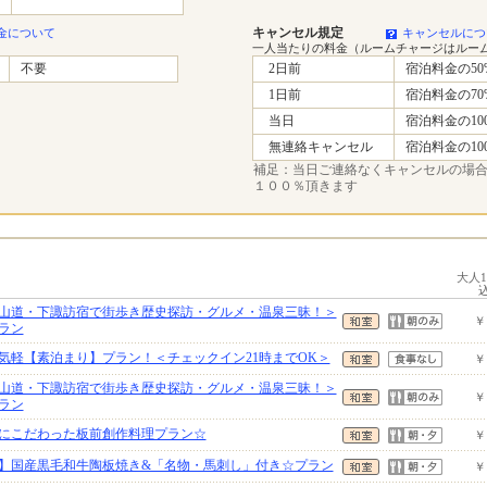
キャンセル規定
金について
キャンセルにつ
一人当たりの料金（ルームチャージはルー
不要
2日前
宿泊料金の50
1日前
宿泊料金の70
当日
宿泊料金の10
無連絡キャンセル
宿泊料金の10
補足：当日ご連絡なくキャンセルの場
１００％頂きます
大人
山道・下諏訪宿で街歩き歴史探訪・グルメ・温泉三昧！＞
￥
ラン
気軽【素泊まり】プラン！＜チェックイン21時までOK＞
￥
山道・下諏訪宿で街歩き歴史探訪・グルメ・温泉三昧！＞
￥
ラン
にこだわった板前創作料理プラン☆
￥
】国産黒毛和牛陶板焼き&「名物・馬刺し」付き☆プラン
￥