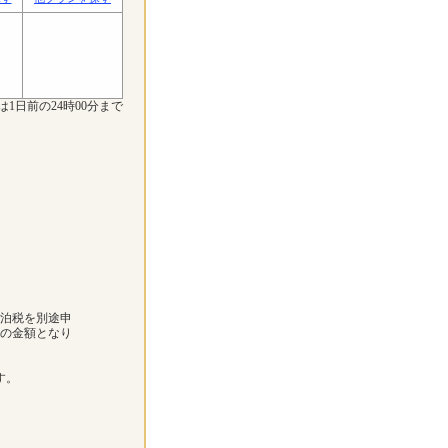
は1日前の24時00分まで
宿泊税を別途申
下の金額となり
す。