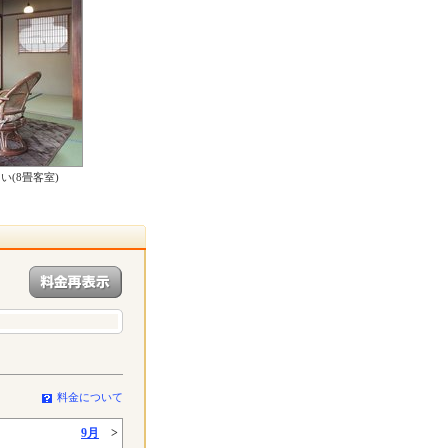
(8畳客室)
料金について
9月
>