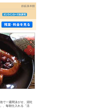
鉄鉱泉本館
♪
」
池で一週間泳がせ、泥吐
」、毎朝仕入れる「活