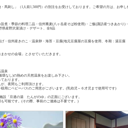
・馬刺し」（1人前1,500円）の別注をお受けしております。ご希望の方は、お申
旨煮・季節の料理二品・信州蕎麦(八ヶ岳産そば粉使用)・ご飯(諏訪産つきあかり)
野県産野沢菜漬け・デザート、全8品
げ・信州産きのこ・温泉卵・海苔・豆腐(地元豆腐屋の豆腐を使用、冬期：湯豆腐 
ト
おまかせの会場」とさせていただきます。
高温泉
循環なし)の熱めの天然温泉をお楽しみ下さい。
っております。
んが、夜間もご利用頂けます。
子様用にベビーバスのご用意がございます。(乳幼児～６才児まで使用可です)
泉施設「旦過の湯 たんがのゆ」の正面にございます。
も可能です。(その際、事前のご連絡は不要です。)