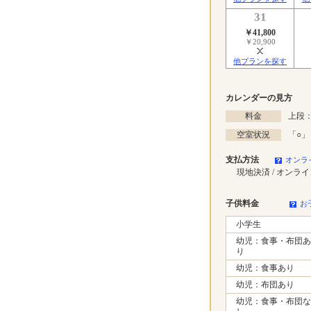
31
￥41,800
￥20,900
他プランを探す
カレンダーの見方
料金
上段：
空室状況
「
○
」
支払方法
オンラ
現地決済 / オンラ
子供料金
お
小学生
幼児：食事・布団あ
り
幼児：食事あり
幼児：布団あり
幼児：食事・布団な