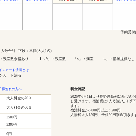
予約受付
人数合計 下段：単価(大人1名)
：残室数余裕あり 「
1
～
9
」：残室数 「
×
」：満室 「-」：部屋提供なし
インカード決済とは
インカード決済
料金特記
子様連れの方へ
2026年6月1日より長野県条例に基づき
大人料金の70％
し受けます。宿泊税は1人1泊あたり以
ます。
大人料金の50％
宿泊料金が6,000円以上：200円
入湯税大人150円、子供50円別途頂きま
5500円
3300円
0円