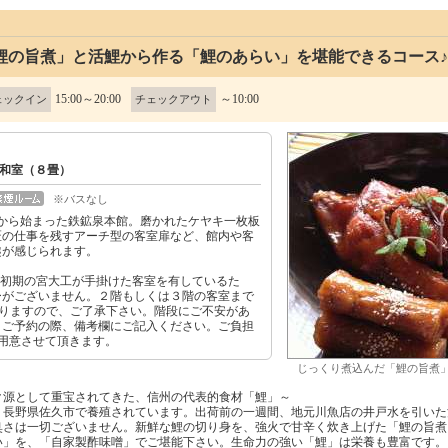
鯉の旨煮」と活鯉から作る「鯉のあらい」を堪能できるコース
15:00～20:00
～10:00
ェックイン
チェックアウト
和室（８畳）
※バスなし
屋から始まった鉄鉱泉本館。磨かれたケヤキ一枚板
匠の仕事を残すアーチ型の客室扉など、館内や客
趣が感じられます。
和初期の宮大工が手掛けた客室を有しているた
ーがございません。２階もしくは３階の客室まで
なりますので、ご了承下さい。階段にご不安があ
、ご予約の際、備考欄にご記入ください。ご負担
用意させて頂きます。
じっくり煮込んだ「鯉の旨煮
ク源として重宝されてきた、信州の代表的食材「鯉」～
、長野県佐久市で養殖されています。出荷前の一週間、地元川魚店の井戸水を引いた
臭さは一切ございません。新鮮な鯉の切り身を、強火で甘辛く炊き上げた「鯉の旨煮
い」を、「自家製酢味噌」でご堪能下さい。生命力の強い「鯉」は栄養も豊富です。