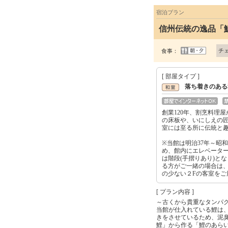
宿泊プラン
信州伝統の逸品「
チ
食事：
[ 部屋タイプ ]
落ち着きのある
創業120年、割烹料理
の床板や、いにしえの
室には至る所に伝統と
※当館は明治37年～昭
め、館内にエレベータ
は階段(手摺りあり)と
る方がご一緒の場合は
の少ない２Fの客室をご
[ プラン内容 ]
～古くから貴重なタンパ
当館が仕入れている鯉は
きをさせているため、泥
鯉」から作る「鯉のあら