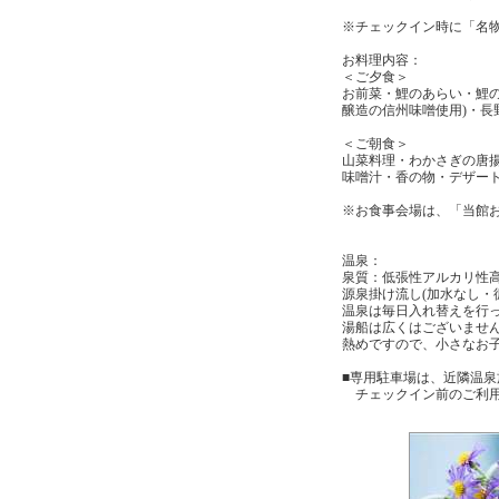
※チェックイン時に「名物
お料理内容：
＜ご夕食＞
お前菜・鯉のあらい・鯉の
醸造の信州味噌使用)・長
＜ご朝食＞
山菜料理・わかさぎの唐揚
味噌汁・香の物・デザー
※お食事会場は、「当館
温泉：
泉質：低張性アルカリ性
源泉掛け流し(加水なし・
温泉は毎日入れ替えを行
湯船は広くはございませ
熱めですので、小さなお
■専用駐車場は、近隣温
チェックイン前のご利用