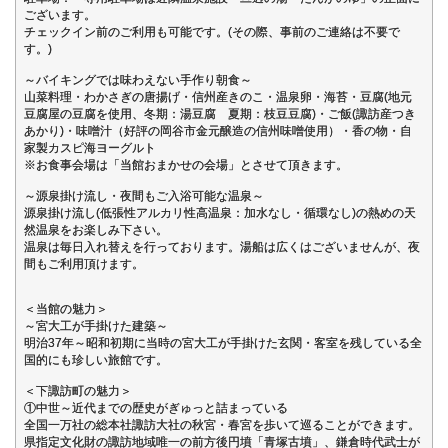
ございます。
チェックイン前のご利用も可能です。(その際、事前のご連絡は不要で
す。)
～バイキングでは味わえない手作り朝食～
山菜料理・わかさぎの唐揚げ・信州産きのこ・温泉卵・海苔・豆腐(地元
豆腐屋の豆腐を使用、冬期：湯豆腐 夏期：枝豆豆腐)・ご飯(諏訪産つき
あかり)・味噌汁（好評の岡谷市金元醸造の信州味噌使用）・香の物・自
家製カスピ海ヨーグルト
※お食事会場は「当館おまかせの会場」とさせて頂きます。
～源泉掛け流し・夜間もご入浴可能な温泉～
源泉掛け流し(低張性アルカリ性高温泉：加水なし・循環なし)の熱めの天
然温泉をお楽しみ下さい。
温泉は毎日入れ替えを行っております。湯船は広くはございませんが、夜
間もご利用頂けます。
＜当館の魅力＞
～宮大工が手掛けた建築～
明治37年～昭和初期に当時の宮大工が手掛けた玄関・客室を残している全
国的にも珍しい旅館です。
＜下諏訪町の魅力＞
①中世～近代までの歴史がぎゅっと詰まっている
全国一万社の総本社諏訪大社の秋宮・春宮を歩いて巡ることができます。
県指定文化財の諏訪地域唯一の前方後円墳「青塚古墳」、鎌倉時代武士が