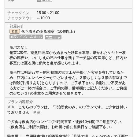
チェックイン
15:00～21:00
チェックアウト
～10:00
部屋紹介
落ち着きのある和室（10畳以上）
※バスなし
創業120年、割烹料理屋から始まった鉄鉱泉本館。磨かれたケヤキ一枚
板の床板や、いにしえの匠の仕事を残すアーチ型の客室扉など、館内や
客室には至る所に伝統と趣が感じられます。
※当館は明治37年～昭和初期の宮大工が手掛けた客室を有しているた
め、館内にエレベーターがございません。２階もしくは３階の客室まで
は階段(手摺りあり)となりますので、ご了承下さい。階段にご不安があ
る方がご一緒の場合は、ご予約の際、備考欄にご記入ください。ご負担
の少ない２Fの客室をご用意させて頂きます。
プラン内容紹介
※※ こちらのプランは、「1泊朝食のみ」のプランです。ご夕食は付い
ておりません ※※
ご夕食は飲食店かコンビニ(24時間営業・徒歩10分程)でご用意下さい。
（飲食店をご利用の際は、お出掛け前に営業日をご確認下さい）
駐車場： 専用駐車場は近隣温泉施設「旦過の湯 たんがのゆ」の正面に