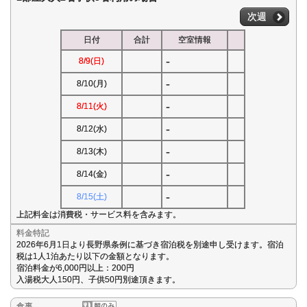
次週
日付
合計
空室情報
-
8/9(日)
-
8/10(月)
-
8/11(火)
-
8/12(水)
-
8/13(木)
-
8/14(金)
-
8/15(土)
上記料金は消費税・サービス料を含みます。
料金特記
2026年6月1日より長野県条例に基づき宿泊税を別途申し受けます。宿泊
税は1人1泊あたり以下の金額となります。
宿泊料金が6,000円以上：200円
入湯税大人150円、子供50円別途頂きます。
食事