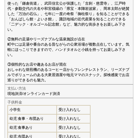
使った「鎌倉街道」、武田信玄公が保護した「古刹・慈雲寺」、江戸時
代・参勤交代の大名や和宮様縁の「県宝・本陣岩波家」、岡本太郎が絶賛
した「万治の石仏」、七年に一度の奇祭「御柱祭り」を知ることができる
「おんばしら館・よいさ館」、諏訪地域の近代産業を知ることのできる
「二デック・オルゴール記念館」など、魅力的な街歩きをお楽しみ下さ
い。
②無料の足湯やリーズナブルな温泉施設が点在
町中には足湯や番台のある昔ながらの公衆浴場が複数点在しています。気
軽にほっこりできますので、ハンドタオルと小銭を持ってお楽しみ下さ
い。
③個性的なお店や趣あるお店が混在
おしゃれな焙煎機のあるコーヒー店からフレンチレストラン、リーズナブ
ルでボリュームのある大衆居酒屋や地元ママのスナック。探検感覚でお店
巡りができるのも魅力。
支払い方法
現地決済/オンラインカード決済
子供料金
小学生
受け入れなし
幼児:食事・布団あり
受け入れなし
幼児:食事あり
受け入れなし
幼児:布団あり
受け入れなし