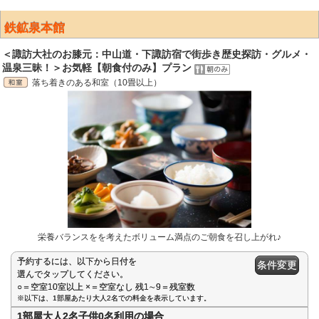
鉄鉱泉本館
＜諏訪大社のお膝元：中山道・下諏訪宿で街歩き歴史探訪・グルメ・
温泉三昧！＞お気軽【朝食付のみ】プラン
落ち着きのある和室（10畳以上）
栄養バランスをを考えたボリューム満点のご朝食を召し上がれ♪
予約するには、以下から日付を
条件変更
選んでタップしてください。
○＝空室10室以上 ×＝空室なし 残1∼9＝残室数
※以下は、1部屋あたり大人2名での料金を表示しています。
1部屋大人2名子供0名利用の場合